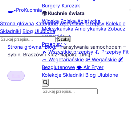
Burgery
Kurczak
🍳
ProKuchnia
🌍 Kuchnie świata
Włoska
Polska
Azjatycka
Strona główna
Kategorie
Wszystkie przepisy
Kolekcje
Meksykańska
Amerykańska
Zobacz
Składniki
Blog
Ulubione
wszystkie →
Szukaj
Przepisy
Strona główna
/
Blog
/
Transylwania samochodem –
🔥 Wszystkie przepisy
💪 Przepisy Fit
Sybin, Braszów i Kluż-Napoka zimą
🥗 Wegetariańskie
🌱 Wegańskie
🌾
Bezglutenowe
🌪️ Air Fryer
Kolekcje
Składniki
Blog
Ulubione
Blog
Transylwania samochodem
– Sybin, Braszów i Kluż-
Napoka zimą
📅 2026-01-23
ProKuchnia.pl