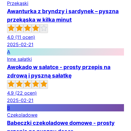
Przekąski
Awanturka z bryndzy i sardynek – pyszna
przekąska w kilka minut
4.0
(11 ocen)
2025-02-21
A
Inne sałatki
Awokado w sałatce - prosty przepis na
zdrową i pyszną sałatkę
4.9
(22 ocen)
2025-02-21
B
Czekoladowe
Babeczki czekoladowe domowe - prosty