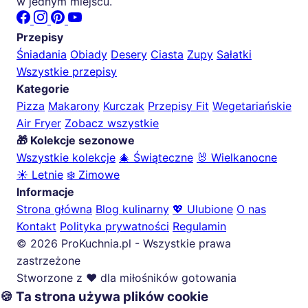
w jednym miejscu.
Przepisy
Śniadania
Obiady
Desery
Ciasta
Zupy
Sałatki
Wszystkie przepisy
Kategorie
Pizza
Makarony
Kurczak
Przepisy Fit
Wegetariańskie
Air Fryer
Zobacz wszystkie
🎁 Kolekcje sezonowe
Wszystkie kolekcje
🎄 Świąteczne
🐰 Wielkanocne
☀️ Letnie
❄️ Zimowe
Informacje
Strona główna
Blog kulinarny
💖 Ulubione
O nas
Kontakt
Polityka prywatności
Regulamin
© 2026 ProKuchnia.pl - Wszystkie prawa
zastrzeżone
Stworzone z ❤️ dla miłośników gotowania
🍪 Ta strona używa plików cookie