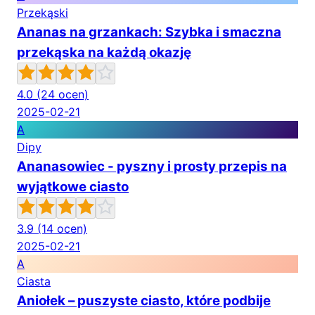
Przekąski
Ananas na grzankach: Szybka i smaczna
przekąska na każdą okazję
4.0
(24 ocen)
2025-02-21
A
Dipy
Ananasowiec - pyszny i prosty przepis na
wyjątkowe ciasto
3.9
(14 ocen)
2025-02-21
A
Ciasta
Aniołek – puszyste ciasto, które podbije