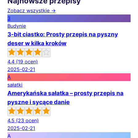
Najnowsze przepisy
Zobacz wszystkie →
3
Budynie
3-bit ciastko: Prosty przepis na pyszny
deser w kilka kroków
4.4
(19 ocen)
2025-02-21
A
sałatki
Amerykańska sałatka – prosty przepis na
pyszne i sycące danie
4.5
(23 ocen)
2025-02-21
A