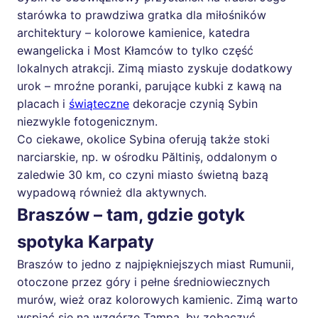
starówka to prawdziwa gratka dla miłośników
architektury – kolorowe kamienice, katedra
ewangelicka i Most Kłamców to tylko część
lokalnych atrakcji. Zimą miasto zyskuje dodatkowy
urok – mroźne poranki, parujące kubki z kawą na
placach i
świąteczne
dekoracje czynią Sybin
niezwykle fotogenicznym.
Co ciekawe, okolice Sybina oferują także stoki
narciarskie, np. w ośrodku Păltiniș, oddalonym o
zaledwie 30 km, co czyni miasto świetną bazą
wypadową również dla aktywnych.
Braszów – tam, gdzie gotyk
spotyka Karpaty
Braszów to jedno z najpiękniejszych miast Rumunii,
otoczone przez góry i pełne średniowiecznych
murów, wież oraz kolorowych kamienic. Zimą warto
wspiąć się na wzgórze Tampa, by zobaczyć