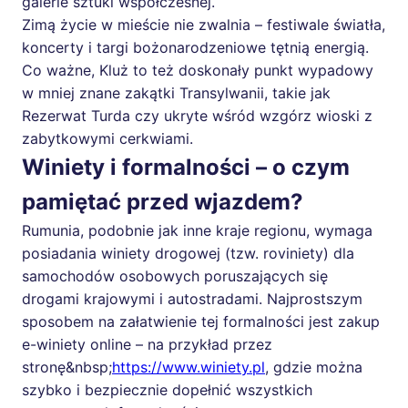
galerie sztuki współczesnej.
Zimą życie w mieście nie zwalnia – festiwale światła,
koncerty i targi bożonarodzeniowe tętnią energią.
Co ważne, Kluż to też doskonały punkt wypadowy
w mniej znane zakątki Transylwanii, takie jak
Rezerwat Turda czy ukryte wśród wzgórz wioski z
zabytkowymi cerkwiami.
Winiety i formalności – o czym
pamiętać przed wjazdem?
Rumunia, podobnie jak inne kraje regionu, wymaga
posiadania winiety drogowej (tzw. roviniety) dla
samochodów osobowych poruszających się
drogami krajowymi i autostradami. Najprostszym
sposobem na załatwienie tej formalności jest zakup
e-winiety online – na przykład przez
stronę&nbsp;
https://www.winiety.pl
, gdzie można
szybko i bezpiecznie dopełnić wszystkich