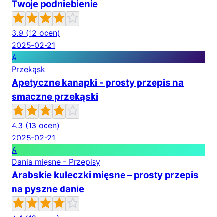
Twoje podniebienie
3.9
(12 ocen)
2025-02-21
A
Przekąski
Apetyczne kanapki - prosty przepis na
smaczne przekąski
4.3
(13 ocen)
2025-02-21
A
Dania mięsne - Przepisy
Arabskie kuleczki mięsne – prosty przepis
na pyszne danie