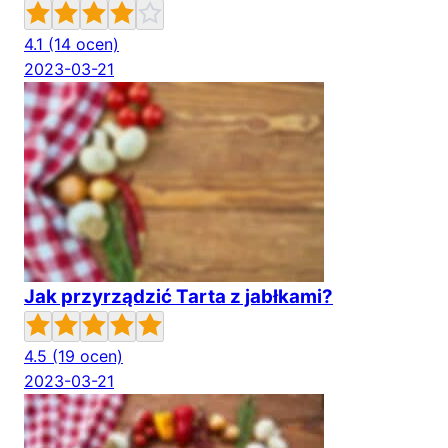
4.1
(14 ocen)
2023-03-21
Jak przyrządzić Tarta z jabłkami?
4.5
(19 ocen)
2023-03-21