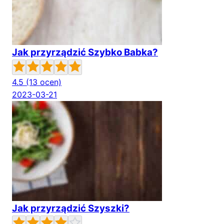
Jak przyrządzić Szybko Babka?
4.5
(13 ocen)
2023-03-21
Jak przyrządzić Szyszki?