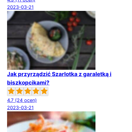
2023-03-21
Jak przyrządzić Szarlotka z garaletką i
biszkopcikami?
4.7
(24 ocen)
2023-03-21