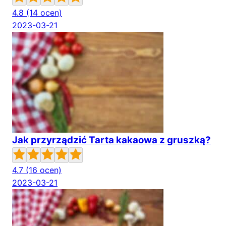
4.8
(14 ocen)
2023-03-21
Jak przyrządzić Tarta kakaowa z gruszką?
4.7
(16 ocen)
2023-03-21