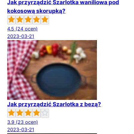
Jak przyrządzić Szarlotka waniliowa pod
kokosową skorupką?
4.5
(24 ocen)
2023-03-21
Jak przyrządzić Szarlotka z bezą?
3.9
(23 ocen)
2023-03-21