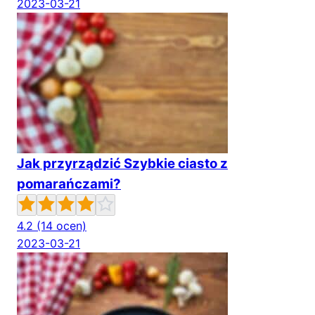
2023-03-21
Jak przyrządzić Szybkie ciasto z
pomarańczami?
4.2
(14 ocen)
2023-03-21