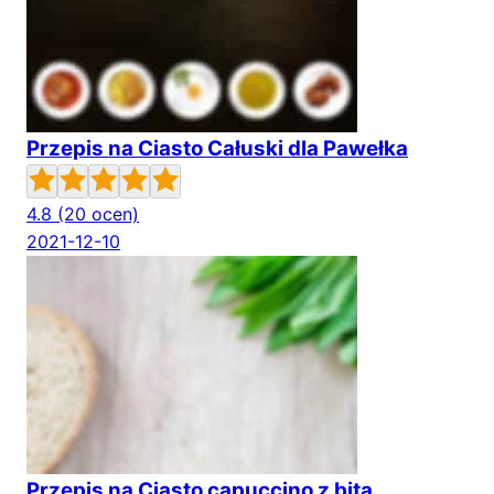
Przepis na Ciasto Całuski dla Pawełka
4.8
(20 ocen)
2021-12-10
Przepis na Ciasto capuccino z bitą