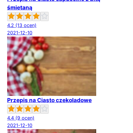
śmietaną
4.2
(13 ocen)
2021-12-10
Przepis na Ciasto czekoladowe
4.4
(9 ocen)
2021-12-10