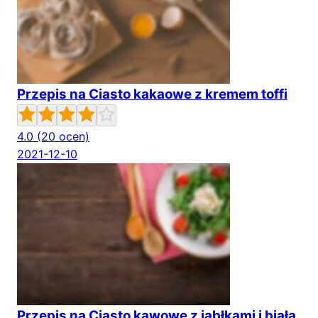
Przepis na Ciasto kakaowe z kremem toffi
4.0
(20 ocen)
2021-12-10
Przepis na Ciasto kawowe z jabłkami i białą