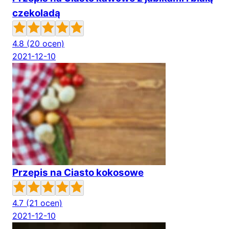
czekoladą
4.8
(20 ocen)
2021-12-10
Przepis na Ciasto kokosowe
4.7
(21 ocen)
2021-12-10