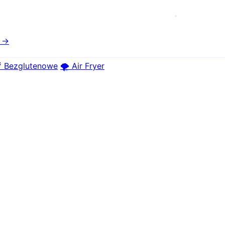
e →
 Bezglutenowe
🌪️ Air Fryer