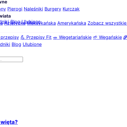
ówne
ony
Pierogi
Naleśniki
Burgery
Kurczak
wiata
dniki
Blog
Ulubione
ka
Azjatycka
Meksykańska
Amerykańska
Zobacz wszystki
 przepisy
💪 Przepisy Fit
🥗 Wegetariańskie
🌱 Wegańskie

dniki
Blog
Ulubione
święta?