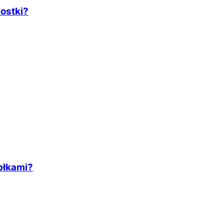
ostki?
abłkami?