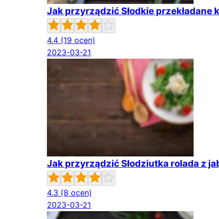
Jak przyrządzić Słodkie przekładane k
4.4
(19 ocen)
2023-03-21
Jak przyrządzić Słodziutka rolada z j
4.3
(8 ocen)
2023-03-21