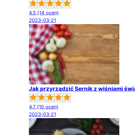
4.5
(14 ocen)
2023-03-21
Jak przyrządzić Sernik z wiśniami św
4.7
(10 ocen)
2023-03-21