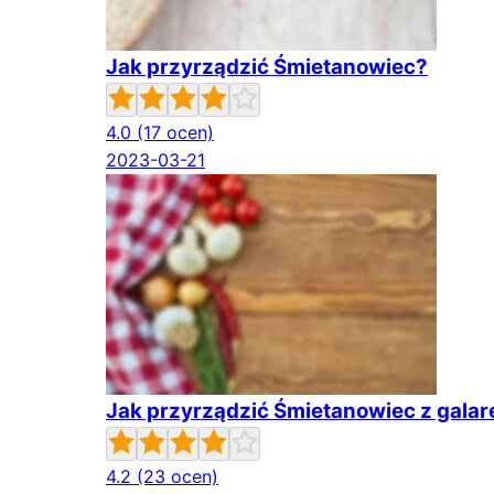
Jak przyrządzić Śmietanowiec?
4.0
(17 ocen)
2023-03-21
Jak przyrządzić Śmietanowiec z galar
4.2
(23 ocen)