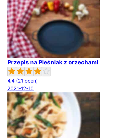
Przepis na Pleśniak z orzechami
4.4
(21 ocen)
2021-12-10