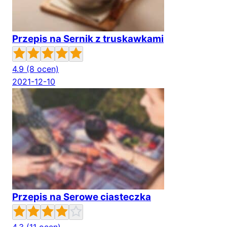
Przepis na Sernik z truskawkami
4.9
(8 ocen)
2021-12-10
Przepis na Serowe ciasteczka