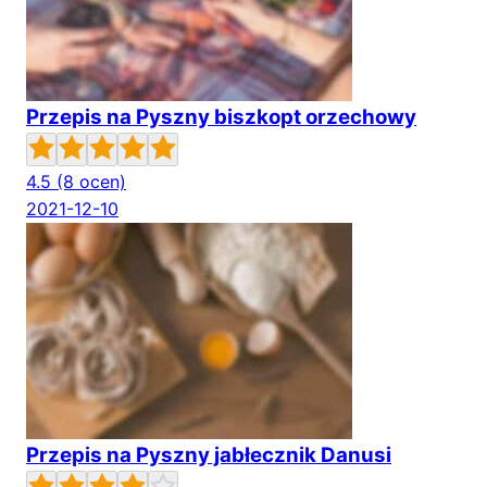
Przepis na Pyszny biszkopt orzechowy
4.5
(8 ocen)
2021-12-10
Przepis na Pyszny jabłecznik Danusi