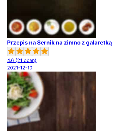
Przepis na Sernik na zimno z galaretką
4.6
(21 ocen)
2021-12-10