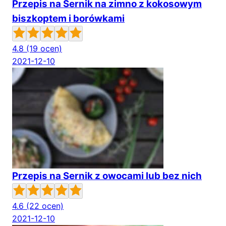
Przepis na Sernik na zimno z kokosowym
biszkoptem i borówkami
4.8
(19 ocen)
2021-12-10
Przepis na Sernik z owocami lub bez nich
4.6
(22 ocen)
2021-12-10