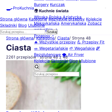
Burgery
Kurczak
🍳
ProKuchnia
🌍 Kuchnie świata
Włoska
Polska
Azjatycka
Strona główna
Kategorie
Wszystkie przepisy
Kolekcje
Meksykańska
Amerykańska
Zobacz
Składniki
Blog
Ulubione
wszystkie →
Szukaj
Przepisy
Strona główna
/
Kategorie
/
Ciasta
/
Strona 48
🔥 Wszystkie przepisy
💪 Przepisy Fit
Ciasta
🥗 Wegetariańskie
🌱 Wegańskie
🌾
Bezglutenowe
🌪️ Air Fryer
2261 przepisów · strona 48 z 48
Kolekcje
Składniki
Blog
Ulubione