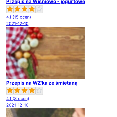
Przepis na Wiśniowo - jogurtowe
4.1
(15 ocen)
2021-12-10
Przepis na WZ'ka ze śmietaną
4.1
(8 ocen)
2021-12-10