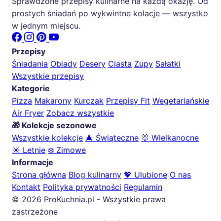
Sprawdzone przepisy kulinarne na każdą okazję. Od
prostych śniadań po wykwintne kolacje — wszystko
w jednym miejscu.
Przepisy
Śniadania
Obiady
Desery
Ciasta
Zupy
Sałatki
Wszystkie przepisy
Kategorie
Pizza
Makarony
Kurczak
Przepisy Fit
Wegetariańskie
Air Fryer
Zobacz wszystkie
🎁 Kolekcje sezonowe
Wszystkie kolekcje
🎄 Świąteczne
🐰 Wielkanocne
☀️ Letnie
❄️ Zimowe
Informacje
Strona główna
Blog kulinarny
💖 Ulubione
O nas
Kontakt
Polityka prywatności
Regulamin
© 2026 ProKuchnia.pl - Wszystkie prawa
zastrzeżone