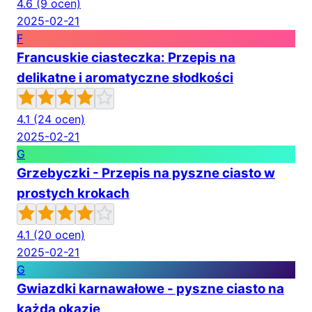
4.6
(9 ocen)
2025-02-21
F
Francuskie ciasteczka: Przepis na
delikatne i aromatyczne słodkości
4.1
(24 ocen)
2025-02-21
G
Grzebyczki - Przepis na pyszne ciasto w
prostych krokach
4.1
(20 ocen)
2025-02-21
G
Gwiazdki karnawałowe - pyszne ciasto na
każdą okazję