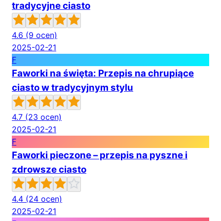
tradycyjne ciasto
4.6
(9 ocen)
2025-02-21
F
Faworki na święta: Przepis na chrupiące
ciasto w tradycyjnym stylu
4.7
(23 ocen)
2025-02-21
F
Faworki pieczone – przepis na pyszne i
zdrowsze ciasto
4.4
(24 ocen)
2025-02-21