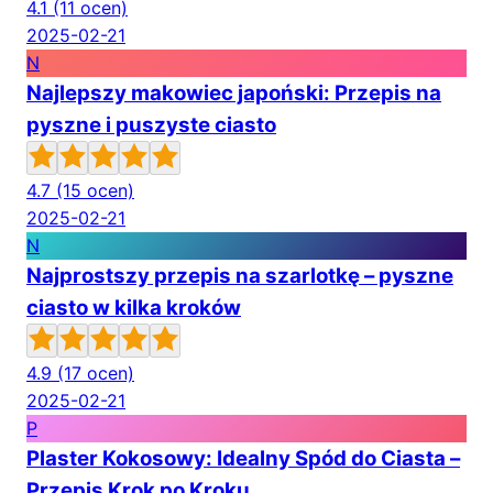
4.1
(11 ocen)
2025-02-21
N
Najlepszy makowiec japoński: Przepis na
pyszne i puszyste ciasto
4.7
(15 ocen)
2025-02-21
N
Najprostszy przepis na szarlotkę – pyszne
ciasto w kilka kroków
4.9
(17 ocen)
2025-02-21
P
Plaster Kokosowy: Idealny Spód do Ciasta –
Przepis Krok po Kroku