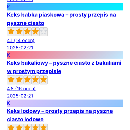
K
Keks babka piaskowa – prosty przepis na
pyszne ciasto
4.1
(14 ocen)
2025-02-21
K
Keks bakaliowy – pyszne ciasto z bakaliami
w prostym przepisie
4.8
(16 ocen)
2025-02-21
K
Keks lodowy – prosty przepis na pyszne
ciasto lodowe