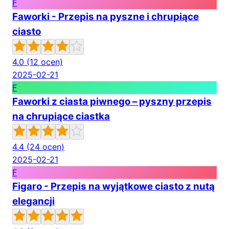
F
Faworki - Przepis na pyszne i chrupiące
ciasto
4.0
(12 ocen)
2025-02-21
F
Faworki z ciasta piwnego – pyszny przepis
na chrupiące ciastka
4.4
(24 ocen)
2025-02-21
F
Figaro - Przepis na wyjątkowe ciasto z nutą
elegancji