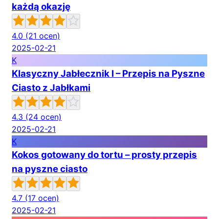
każdą okazję
4.0
(21 ocen)
2025-02-21
K
Klasyczny Jabłecznik I – Przepis na Pyszne
Ciasto z Jabłkami
4.3
(24 ocen)
2025-02-21
K
Kokos gotowany do tortu – prosty przepis
na pyszne ciasto
4.7
(17 ocen)
2025-02-21