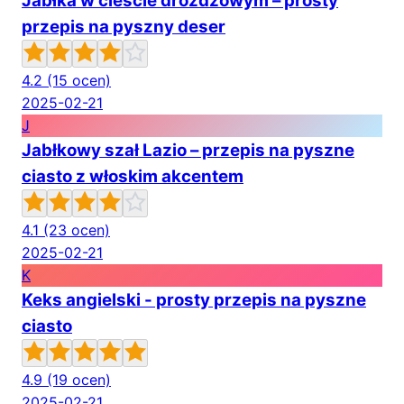
Jabłka w cieście drożdżowym – prosty
przepis na pyszny deser
4.2
(15 ocen)
2025-02-21
J
Jabłkowy szał Lazio – przepis na pyszne
ciasto z włoskim akcentem
4.1
(23 ocen)
2025-02-21
K
Keks angielski - prosty przepis na pyszne
ciasto
4.9
(19 ocen)
2025-02-21