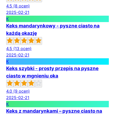
4.5
(8 ocen)
2025-02-21
K
Keks mandarynkowy - pyszne ciasto na
każdą okazję
4.5
(13 ocen)
2025-02-21
K
Keks szybki - prosty przepis na pyszne
ciasto w mgnieniu oka
4.0
(9 ocen)
2025-02-21
K
Keks z mandarynkami – pyszne ciasto na