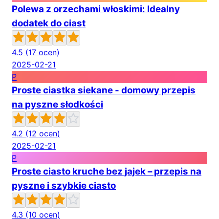
Polewa z orzechami włoskimi: Idealny
dodatek do ciast
4.5
(17 ocen)
2025-02-21
P
Proste ciastka siekane - domowy przepis
na pyszne słodkości
4.2
(12 ocen)
2025-02-21
P
Proste ciasto kruche bez jajek – przepis na
pyszne i szybkie ciasto
4.3
(10 ocen)