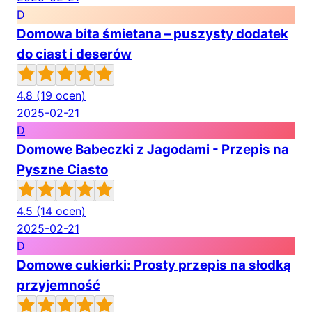
D
Domowa bita śmietana – puszysty dodatek
do ciast i deserów
4.8
(19 ocen)
2025-02-21
D
Domowe Babeczki z Jagodami - Przepis na
Pyszne Ciasto
4.5
(14 ocen)
2025-02-21
D
Domowe cukierki: Prosty przepis na słodką
przyjemność