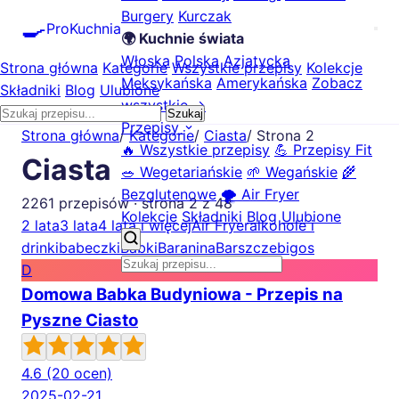
Burgery
Kurczak
🍳
ProKuchnia
🌍 Kuchnie świata
Włoska
Polska
Azjatycka
Strona główna
Kategorie
Wszystkie przepisy
Kolekcje
Meksykańska
Amerykańska
Zobacz
Składniki
Blog
Ulubione
wszystkie →
Szukaj
Przepisy
Strona główna
/
Kategorie
/
Ciasta
/
Strona 2
🔥 Wszystkie przepisy
💪 Przepisy Fit
Ciasta
🥗 Wegetariańskie
🌱 Wegańskie
🌾
Bezglutenowe
🌪️ Air Fryer
2261 przepisów · strona 2 z 48
Kolekcje
Składniki
Blog
Ulubione
2 lata
3 lata
4 lata i więcej
Air Fryer
alkohole i
drinki
babeczki
Babki
Baranina
Barszcze
bigos
D
Domowa Babka Budyniowa - Przepis na
Pyszne Ciasto
4.6
(20 ocen)
2025-02-21