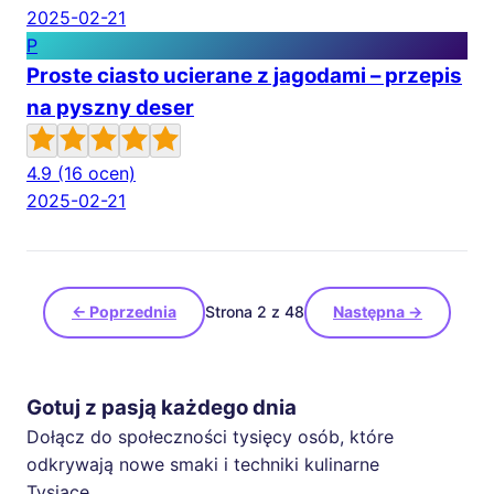
2025-02-21
P
Proste ciasto ucierane z jagodami – przepis
na pyszny deser
4.9
(16 ocen)
2025-02-21
← Poprzednia
Strona 2 z 48
Następna →
Gotuj z pasją każdego dnia
Dołącz do społeczności tysięcy osób, które
odkrywają nowe smaki i techniki kulinarne
Tysiące