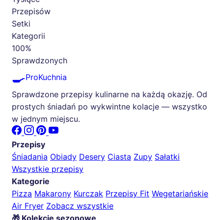
Przepisów
Setki
Kategorii
100%
Sprawdzonych
🍳
ProKuchnia
Sprawdzone przepisy kulinarne na każdą okazję. Od
prostych śniadań po wykwintne kolacje — wszystko
w jednym miejscu.
Przepisy
Śniadania
Obiady
Desery
Ciasta
Zupy
Sałatki
Wszystkie przepisy
Kategorie
Pizza
Makarony
Kurczak
Przepisy Fit
Wegetariańskie
Air Fryer
Zobacz wszystkie
🎁 Kolekcje sezonowe