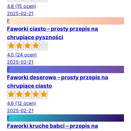
4.8
(15 ocen)
2025-02-21
F
Faworki ciasto – prosty przepis na
chrupiące pyszności
4.0
(24 ocen)
2025-02-21
F
Faworki deserowe – prosty przepis na
chrupiące ciasto
4.6
(12 ocen)
2025-02-21
F
Faworki kruche babci – przepis na