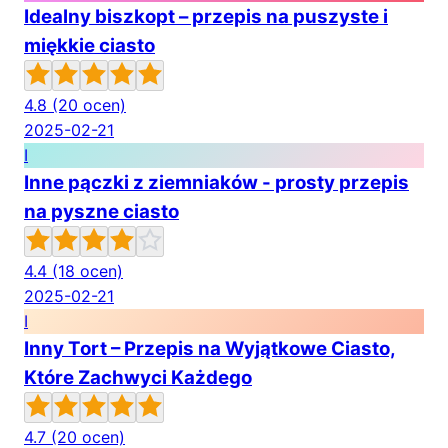
Idealny biszkopt – przepis na puszyste i
miękkie ciasto
4.8
(20 ocen)
2025-02-21
I
Inne pączki z ziemniaków - prosty przepis
na pyszne ciasto
4.4
(18 ocen)
2025-02-21
I
Inny Tort – Przepis na Wyjątkowe Ciasto,
Które Zachwyci Każdego
4.7
(20 ocen)