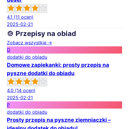
4.1
(11 ocen)
2025-02-21
🍲 Przepisy na obiad
Zobacz wszystkie →
D
dodatki do obiadu
Domowe zapiekanki: prosty przepis na
pyszne dodatki do obiadu
4.0
(14 ocen)
2025-02-21
P
dodatki do obiadu
Prosty przepis na pyszne ziemniaczki –
idealny dodatek do obiadu!