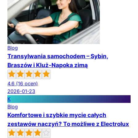
Blog
Transylwania samochodem – Sybin,
Braszów i Kluż-Napoka zimą
4.6
(16 ocen)
2026-01-23
K
Blog
Komfortowe i szybkie mycie całych
zestawów naczyń? To możliwe z Electrolux