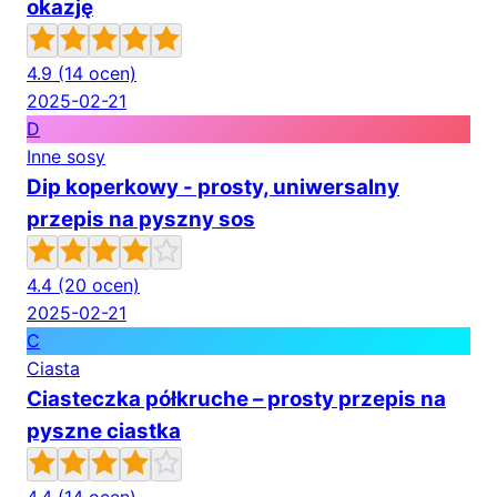
okazję
4.9
(14 ocen)
2025-02-21
D
Inne sosy
Dip koperkowy - prosty, uniwersalny
przepis na pyszny sos
4.4
(20 ocen)
2025-02-21
C
Ciasta
Ciasteczka półkruche – prosty przepis na
pyszne ciastka