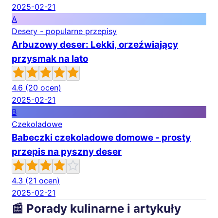
2025-02-21
A
Desery - popularne przepisy
Arbuzowy deser: Lekki, orzeźwiający
przysmak na lato
4.6
(20 ocen)
2025-02-21
B
Czekoladowe
Babeczki czekoladowe domowe - prosty
przepis na pyszny deser
4.3
(21 ocen)
2025-02-21
📰 Porady kulinarne i artykuły