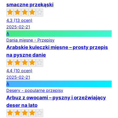
smaczne przekąski
4.3
(13 ocen)
2025-02-21
A
Dania mięsne - Przepisy
Arabskie kuleczki mięsne – prosty przepis
na pyszne danie
4.4
(10 ocen)
2025-02-21
A
Desery - popularne przepisy
Arbuz z owocami – pyszny i orzeźwiający
deser na lato