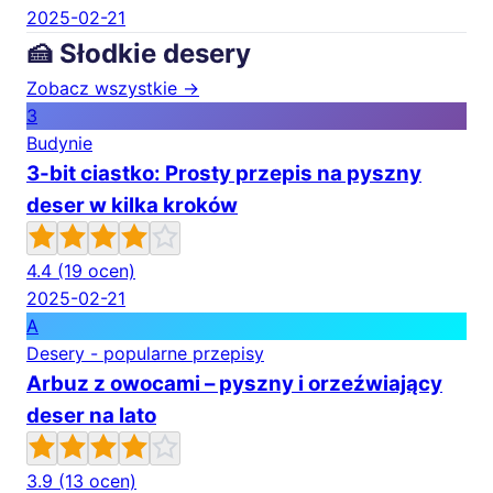
2025-02-21
🍰 Słodkie desery
Zobacz wszystkie →
3
Budynie
3-bit ciastko: Prosty przepis na pyszny
deser w kilka kroków
4.4
(19 ocen)
2025-02-21
A
Desery - popularne przepisy
Arbuz z owocami – pyszny i orzeźwiający
deser na lato
3.9
(13 ocen)