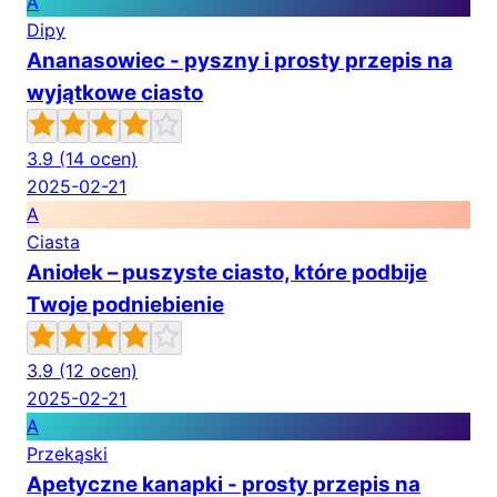
A
Dipy
Ananasowiec - pyszny i prosty przepis na
wyjątkowe ciasto
3.9
(14 ocen)
2025-02-21
A
Ciasta
Aniołek – puszyste ciasto, które podbije
Twoje podniebienie
3.9
(12 ocen)
2025-02-21
A
Przekąski
Apetyczne kanapki - prosty przepis na