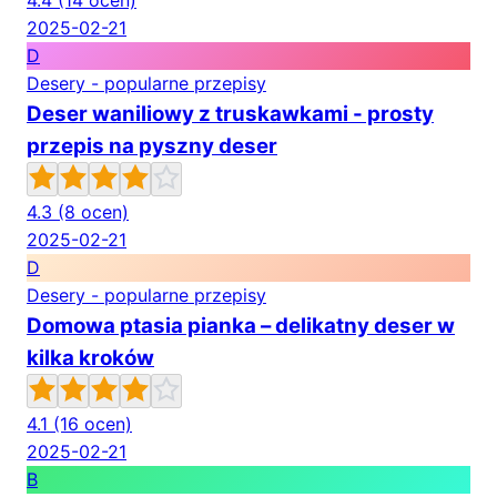
4.4
(14 ocen)
2025-02-21
D
Desery - popularne przepisy
Deser waniliowy z truskawkami - prosty
przepis na pyszny deser
4.3
(8 ocen)
2025-02-21
D
Desery - popularne przepisy
Domowa ptasia pianka – delikatny deser w
kilka kroków
4.1
(16 ocen)
2025-02-21
B