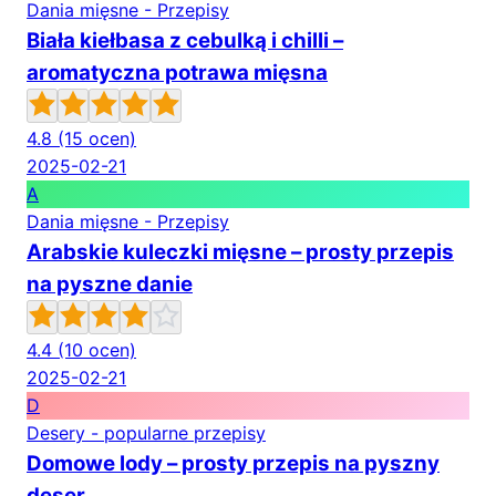
Dania mięsne - Przepisy
Biała kiełbasa z cebulką i chilli –
aromatyczna potrawa mięsna
4.8
(15 ocen)
2025-02-21
A
Dania mięsne - Przepisy
Arabskie kuleczki mięsne – prosty przepis
na pyszne danie
4.4
(10 ocen)
2025-02-21
D
Desery - popularne przepisy
Domowe lody – prosty przepis na pyszny
deser