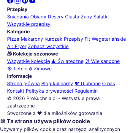
Przepisy
Śniadania
Obiady
Desery
Ciasta
Zupy
Sałatki
Wszystkie przepisy
Kategorie
Pizza
Makarony
Kurczak
Przepisy Fit
Wegetariańskie
Air Fryer
Zobacz wszystkie
🎁 Kolekcje sezonowe
Wszystkie kolekcje
🎄 Świąteczne
🐰 Wielkanocne
☀️ Letnie
❄️ Zimowe
Informacje
Strona główna
Blog kulinarny
💖 Ulubione
O nas
Kontakt
Polityka prywatności
Regulamin
© 2026 ProKuchnia.pl - Wszystkie prawa
zastrzeżone
Stworzone z ❤️ dla miłośników gotowania
🍪 Ta strona używa plików cookie
Używamy plików cookie oraz narzędzi analitycznych