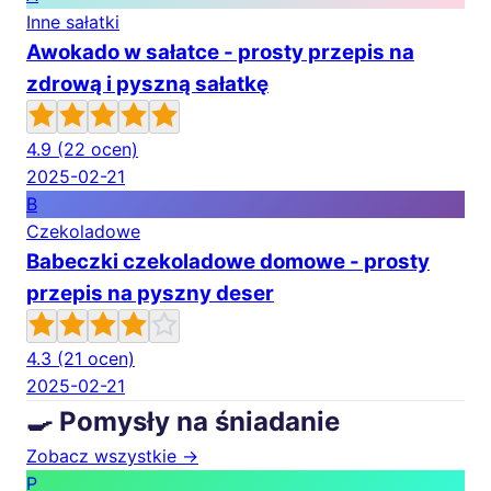
Inne sałatki
Awokado w sałatce - prosty przepis na
zdrową i pyszną sałatkę
4.9
(22 ocen)
2025-02-21
B
Czekoladowe
Babeczki czekoladowe domowe - prosty
przepis na pyszny deser
4.3
(21 ocen)
2025-02-21
🍳 Pomysły na śniadanie
Zobacz wszystkie →
P