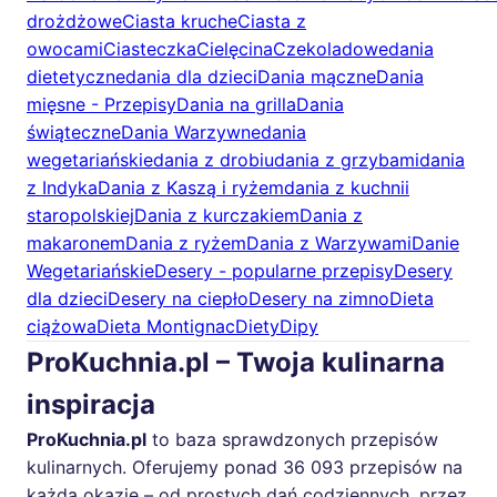
drożdżowe
Ciasta kruche
Ciasta z
owocami
Ciasteczka
Cielęcina
Czekoladowe
dania
dietetyczne
dania dla dzieci
Dania mączne
Dania
mięsne - Przepisy
Dania na grilla
Dania
świąteczne
Dania Warzywne
dania
wegetariańskie
dania z drobiu
dania z grzybami
dania
z Indyka
Dania z Kaszą i ryżem
dania z kuchnii
staropolskiej
Dania z kurczakiem
Dania z
makaronem
Dania z ryżem
Dania z Warzywami
Danie
Wegetariańskie
Desery - popularne przepisy
Desery
dla dzieci
Desery na ciepło
Desery na zimno
Dieta
ciążowa
Dieta Montignac
Diety
Dipy
ProKuchnia.pl – Twoja kulinarna
inspiracja
ProKuchnia.pl
to baza sprawdzonych przepisów
kulinarnych. Oferujemy ponad 36 093 przepisów na
każdą okazję – od prostych dań codziennych, przez