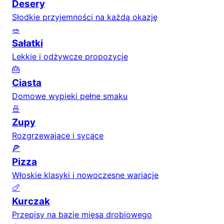
Desery
Słodkie przyjemności na każdą okazję
🥗
Sałatki
Lekkie i odżywcze propozycje
🎂
Ciasta
Domowe wypieki pełne smaku
🍜
Zupy
Rozgrzewające i sycące
🍕
Pizza
Włoskie klasyki i nowoczesne wariacje
🍗
Kurczak
Przepisy na bazie mięsa drobiowego