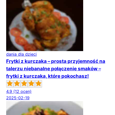
dania dla dzieci
Frytki z kurczaka – prosta przyjemność na
talerzu niebanalne połączenie smaków –
frytki z kurczaka, które pokochasz!
4.9
(12 ocen)
2025-02-19