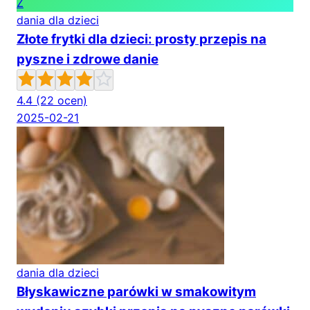
Z
dania dla dzieci
Złote frytki dla dzieci: prosty przepis na
pyszne i zdrowe danie
4.4
(22 ocen)
2025-02-21
dania dla dzieci
Błyskawiczne parówki w smakowitym