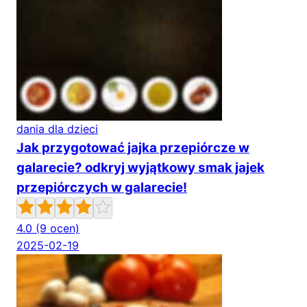
dania dla dzieci
Jak przygotować jajka przepiórcze w
galarecie? odkryj wyjątkowy smak jajek
przepiórczych w galarecie!
4.0
(9 ocen)
2025-02-19