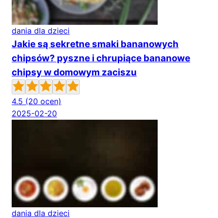
dania dla dzieci
Jakie są sekretne smaki bananowych
chipsów? pyszne i chrupiące bananowe
chipsy w domowym zaciszu
4.5
(20 ocen)
2025-02-20
dania dla dzieci