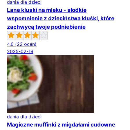
dania dla dzieci
Lane kluski na mleku - słodkie
wspomnienie z dzieciństwa kluśki, które
zachwycą twoje podniebienie
4.0
(22 ocen)
2025-02-19
dania dla dzieci
Magiczne muffinki z migdałami cudowne