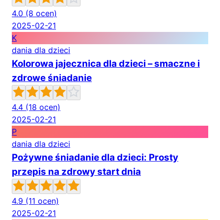
4.0
(8 ocen)
2025-02-21
K
dania dla dzieci
Kolorowa jajecznica dla dzieci – smaczne i
zdrowe śniadanie
4.4
(18 ocen)
2025-02-21
P
dania dla dzieci
Pożywne śniadanie dla dzieci: Prosty
przepis na zdrowy start dnia
4.9
(11 ocen)
2025-02-21