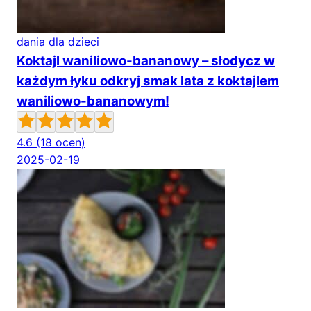
dania dla dzieci
Koktajl waniliowo-bananowy – słodycz w
każdym łyku odkryj smak lata z koktajlem
waniliowo-bananowym!
4.6
(18 ocen)
2025-02-19