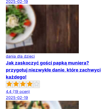
2025-02-19
dania dla dzieci
Jak zaskoczyć gości papką muniera?
przygotuj niezwykłe danie, które zachwyci
każdego!
4.4
(19 ocen)
2025-02-19