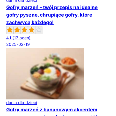
dania dla dzieci
Gofry marzeń – twój przepis na idealne
gofry pyszne, chrupiące gofry, które
zachwycą każdego!
4.1
(17 ocen)
2025-02-19
dania dla dzieci
Gofry marzeń z bananowym akcentem