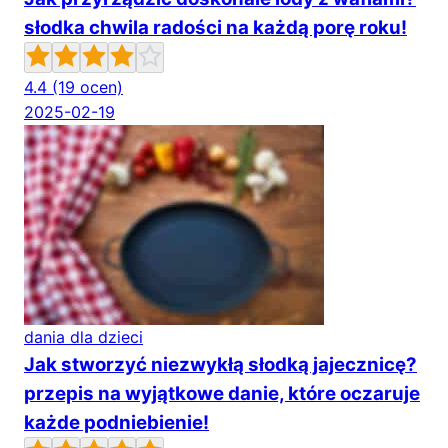
słodka chwila radości na każdą porę roku!
4.4
(19 ocen)
2025-02-19
dania dla dzieci
Jak stworzyć niezwykłą słodką jajecznicę?
przepis na wyjątkowe danie, które oczaruje
każde podniebienie!