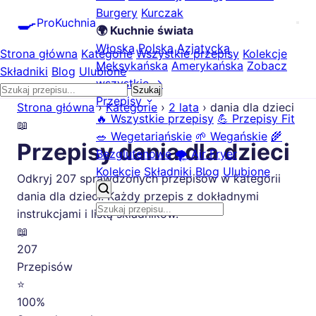
Burgery
Kurczak
🍳
ProKuchnia
🌍 Kuchnie świata
Włoska
Polska
Azjatycka
Strona główna
Kategorie
Wszystkie przepisy
Kolekcje
Meksykańska
Amerykańska
Zobacz
Składniki
Blog
Ulubione
wszystkie →
Szukaj
Przepisy
Strona główna
›
Kategorie
›
2 lata
›
dania dla dzieci
🔥 Wszystkie przepisy
💪 Przepisy Fit
📖
🥗 Wegetariańskie
🌱 Wegańskie
🌾
Przepisy dania dla dzieci
Bezglutenowe
🌪️ Air Fryer
Kolekcje
Składniki
Blog
Ulubione
Odkryj 207 sprawdzonych przepisów w kategorii
dania dla dzieci. Każdy przepis z dokładnymi
instrukcjami i listą składników.
📖
207
Przepisów
⭐
100%