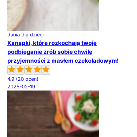
dania dla dzieci
Kanapki, które rozkochają twoje
podbieganie zrób sobie chwilę
przyjemności z masłem czekoladowym!
4.9
(20 ocen)
2025-02-19