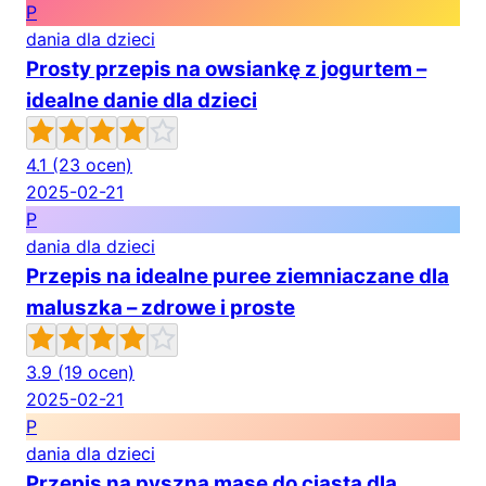
P
dania dla dzieci
Prosty przepis na owsiankę z jogurtem –
idealne danie dla dzieci
4.1
(23 ocen)
2025-02-21
P
dania dla dzieci
Przepis na idealne puree ziemniaczane dla
maluszka – zdrowe i proste
3.9
(19 ocen)
2025-02-21
P
dania dla dzieci
Przepis na pyszną masę do ciasta dla