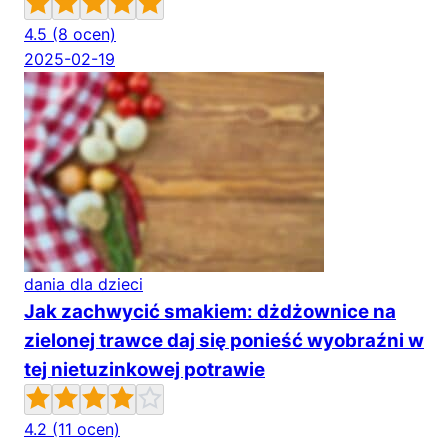
4.5
(8 ocen)
2025-02-19
dania dla dzieci
Jak zachwycić smakiem: dżdżownice na
zielonej trawce daj się ponieść wyobraźni w
tej nietuzinkowej potrawie
4.2
(11 ocen)