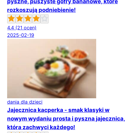
pyszne, puszyste gofry bananowe, które
rozkoszują podniebienie!
4.4
(21 ocen)
2025-02-19
dania dla dzieci
Jajecznica kacperka - smak klasyki w
nowym wydaniu prosta i pyszna jajecznica,
która zachwyci każdego!