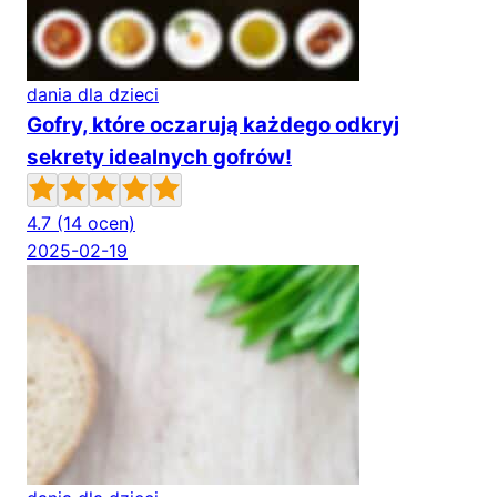
dania dla dzieci
Gofry, które oczarują każdego odkryj
sekrety idealnych gofrów!
4.7
(14 ocen)
2025-02-19