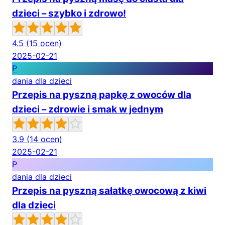
dzieci – szybko i zdrowo!
4.5
(15 ocen)
2025-02-21
P
dania dla dzieci
Przepis na pyszną papkę z owoców dla
dzieci – zdrowie i smak w jednym
3.9
(14 ocen)
2025-02-21
P
dania dla dzieci
Przepis na pyszną sałatkę owocową z kiwi
dla dzieci