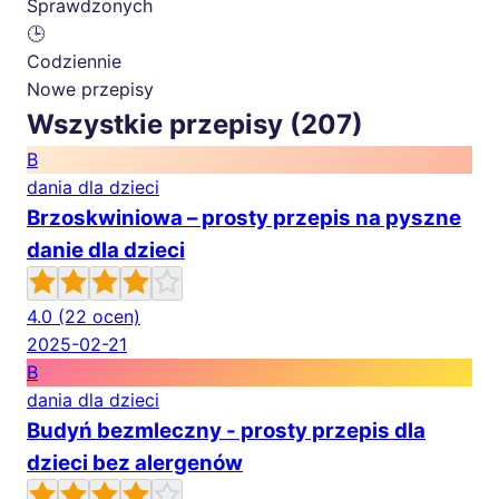
Sprawdzonych
🕒
Codziennie
Nowe przepisy
Wszystkie przepisy (207)
B
dania dla dzieci
Brzoskwiniowa – prosty przepis na pyszne
danie dla dzieci
4.0
(22 ocen)
2025-02-21
B
dania dla dzieci
Budyń bezmleczny - prosty przepis dla
dzieci bez alergenów