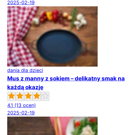
2025-02-19
dania dla dzieci
Mus z manny z sokiem – delikatny smak na
każdą okazję
4.1
(13 ocen)
2025-02-19