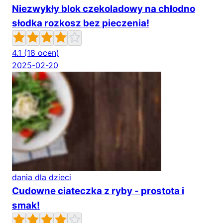
Niezwykły blok czekoladowy na chłodno
słodka rozkosz bez pieczenia!
4.1
(18 ocen)
2025-02-20
dania dla dzieci
Cudowne ciateczka z ryby - prostota i
smak!