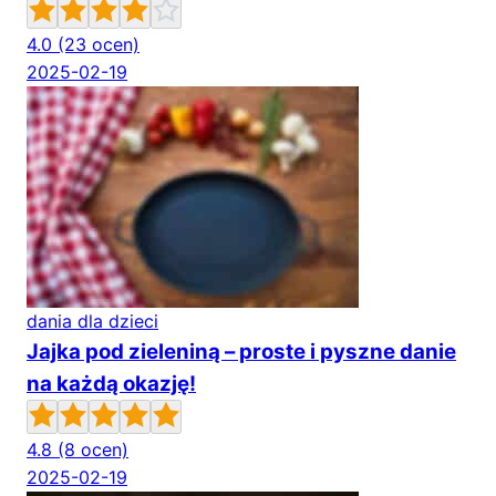
4.0
(23 ocen)
2025-02-19
dania dla dzieci
Jajka pod zieleniną – proste i pyszne danie
na każdą okazję!
4.8
(8 ocen)
2025-02-19