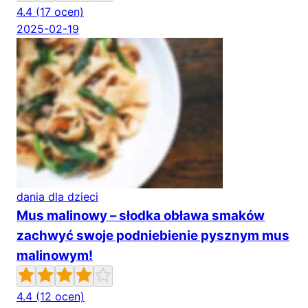
4.4
(17 ocen)
2025-02-19
dania dla dzieci
Mus malinowy – słodka obława smaków
zachwyć swoje podniebienie pysznym mus
malinowym!
4.4
(12 ocen)