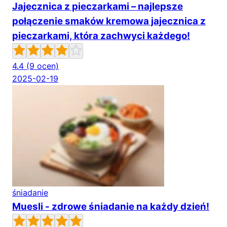
Jajecznica z pieczarkami – najlepsze
połączenie smaków kremowa jajecznica z
pieczarkami, która zachwyci każdego!
4.4
(9 ocen)
2025-02-19
śniadanie
Muesli - zdrowe śniadanie na każdy dzień!