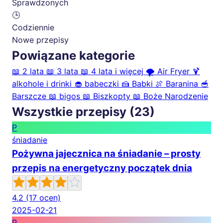
Sprawdzonych
🕒
Codziennie
Nowe przepisy
Powiązane kategorie
📖
2 lata
📖
3 lata
📖
4 lata i więcej
🌪️
Air Fryer
🍹
alkohole i drinki
🧁
babeczki
🍰
Babki
🍖
Baranina
🥣
Barszcze
📖
bigos
📖
Biszkopty
📖
Boże Narodzenie
Wszystkie przepisy (23)
P
śniadanie
Pożywna jajecznica na śniadanie – prosty
przepis na energetyczny początek dnia
4.2
(17 ocen)
2025-02-21
P