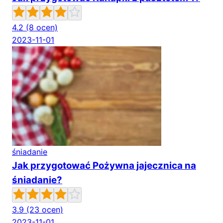
4.2
(8 ocen)
2023-11-01
śniadanie
Jak przygotować Pożywna jajecznica na
śniadanie?
3.9
(23 ocen)
2023-11-01