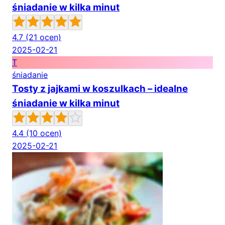
śniadanie w kilka minut
4.7
(21 ocen)
2025-02-21
T
śniadanie
Tosty z jajkami w koszulkach – idealne
śniadanie w kilka minut
4.4
(10 ocen)
2025-02-21