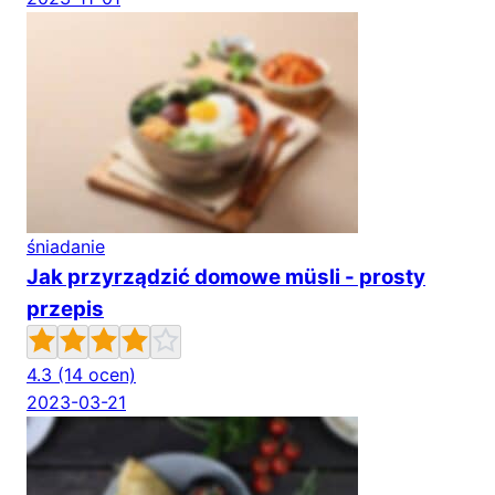
śniadanie
Jak przyrządzić domowe müsli - prosty
przepis
4.3
(14 ocen)
2023-03-21