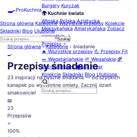
Burgery
Kurczak
🍳
ProKuchnia
🌍 Kuchnie świata
Włoska
Polska
Azjatycka
Strona główna
Kategorie
Wszystkie przepisy
Kolekcje
Meksykańska
Amerykańska
Zobacz
Składniki
Blog
Ulubione
wszystkie →
Szukaj
Przepisy
Strona główna
›
Kategorie
›
śniadanie
🔥 Wszystkie przepisy
💪 Przepisy Fit
🍳
🥗 Wegetariańskie
🌱 Wegańskie
🌾
Przepisy śniadanie
Bezglutenowe
🌪️ Air Fryer
Kolekcje
Składniki
Blog
Ulubione
23 inspiracji na pyszne śniadania — od szybkich
kanapek po wykwintne omlety. Zacznij dzień
smakowicie!
📖
23
Przepisów
⭐
100%