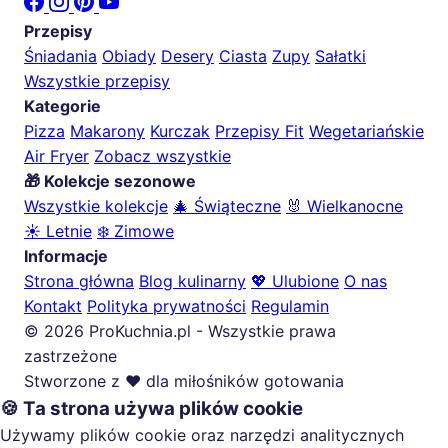
Przepisy
Śniadania
Obiady
Desery
Ciasta
Zupy
Sałatki
Wszystkie przepisy
Kategorie
Pizza
Makarony
Kurczak
Przepisy Fit
Wegetariańskie
Air Fryer
Zobacz wszystkie
🎁 Kolekcje sezonowe
Wszystkie kolekcje
🎄 Świąteczne
🐰 Wielkanocne
☀️ Letnie
❄️ Zimowe
Informacje
Strona główna
Blog kulinarny
💖 Ulubione
O nas
Kontakt
Polityka prywatności
Regulamin
© 2026 ProKuchnia.pl - Wszystkie prawa
zastrzeżone
Stworzone z ❤️ dla miłośników gotowania
🍪 Ta strona używa plików cookie
Używamy plików cookie oraz narzędzi analitycznych