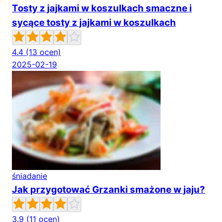
Tosty z jajkami w koszulkach smaczne i
sycące tosty z jajkami w koszulkach
4.4
(13 ocen)
2025-02-19
śniadanie
Jak przygotować Grzanki smażone w jaju?
3.9
(11 ocen)