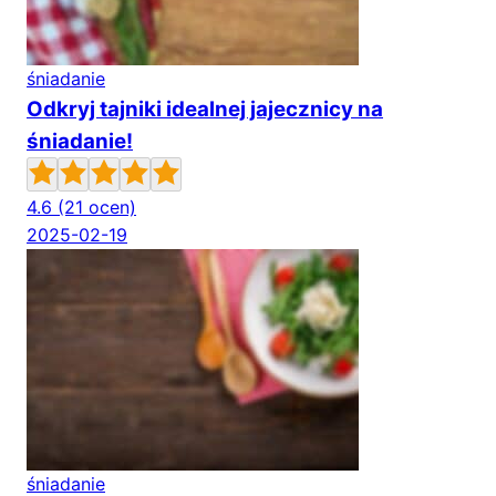
śniadanie
Odkryj tajniki idealnej jajecznicy na
śniadanie!
4.6
(21 ocen)
2025-02-19
śniadanie