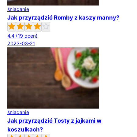
śniadanie
Jak przyrządzić Romby z kaszy manny?
4.4
(19 ocen)
2023-03-21
śniadanie
Jak przyrządzić Tosty z jajkami w
koszulkach?