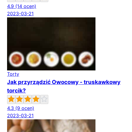
4.9
(14 ocen)
2023-03-21
Torty
Jak przyrządzić Owocowy - truskawkowy
torcik?
4.3
(9 ocen)
2023-03-21