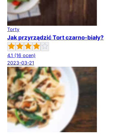
Torty
Jak przyrządzić Tort czarno-biały?
4.1
(16 ocen)
2023-03-21