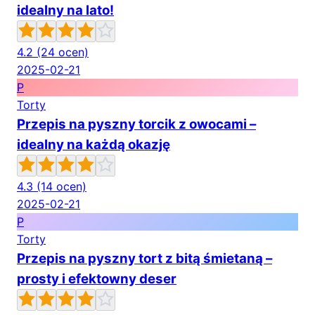
idealny na lato!
4.2
(24 ocen)
2025-02-21
P
Torty
Przepis na pyszny torcik z owocami –
idealny na każdą okazję
4.3
(14 ocen)
2025-02-21
P
Torty
Przepis na pyszny tort z bitą śmietaną –
prosty i efektowny deser