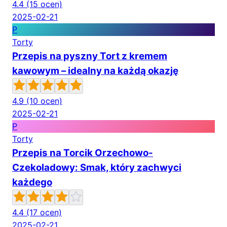
4.4
(15 ocen)
2025-02-21
P
Torty
Przepis na pyszny Tort z kremem
kawowym – idealny na każdą okazję
4.9
(10 ocen)
2025-02-21
P
Torty
Przepis na Torcik Orzechowo-
Czekoladowy: Smak, który zachwyci
każdego
4.4
(17 ocen)
2025-02-21