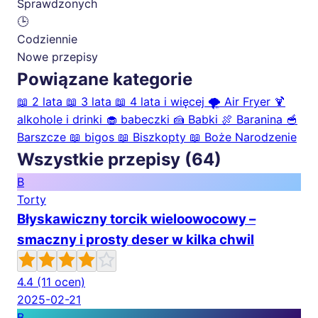
Sprawdzonych
🕒
Codziennie
Nowe przepisy
Powiązane kategorie
📖
2 lata
📖
3 lata
📖
4 lata i więcej
🌪️
Air Fryer
🍹
alkohole i drinki
🧁
babeczki
🍰
Babki
🍖
Baranina
🥣
Barszcze
📖
bigos
📖
Biszkopty
📖
Boże Narodzenie
Wszystkie przepisy (64)
B
Torty
Błyskawiczny torcik wieloowocowy –
smaczny i prosty deser w kilka chwil
4.4
(11 ocen)
2025-02-21
B