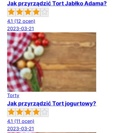
Jak przyrządzić Tort Jabłko Adama?
4.1
(12 ocen)
2023-03-21
Torty
Jak przyrządzić Tort jogurtowy?
4.1
(11 ocen)
2023-03-21