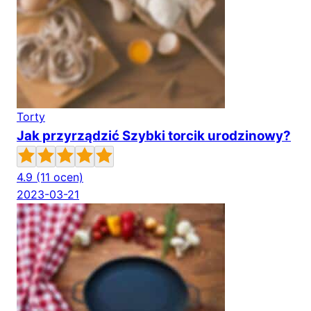
Torty
Jak przyrządzić Szybki torcik urodzinowy?
4.9
(11 ocen)
2023-03-21