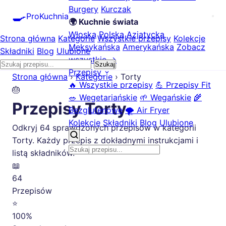
Burgery
Kurczak
🍳
ProKuchnia
🌍 Kuchnie świata
Włoska
Polska
Azjatycka
Strona główna
Kategorie
Wszystkie przepisy
Kolekcje
Meksykańska
Amerykańska
Zobacz
Składniki
Blog
Ulubione
wszystkie →
Szukaj
Przepisy
Strona główna
›
Kategorie
›
Torty
🔥 Wszystkie przepisy
💪 Przepisy Fit
🎂
🥗 Wegetariańskie
🌱 Wegańskie
🌾
Przepisy Torty
Bezglutenowe
🌪️ Air Fryer
Kolekcje
Składniki
Blog
Ulubione
Odkryj 64 sprawdzonych przepisów w kategorii
Torty. Każdy przepis z dokładnymi instrukcjami i
listą składników.
📖
64
Przepisów
⭐
100%