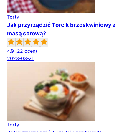
Torty
Jak przyrządzić Torcik brzoskwiniowy z
masą serową?
4.9
(22 ocen)
2023-03-21
Torty