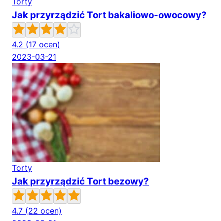
Torty
Jak przyrządzić Tort bakaliowo-owocowy?
4.2
(17 ocen)
2023-03-21
Torty
Jak przyrządzić Tort bezowy?
4.7
(22 ocen)