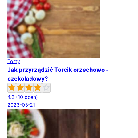
Torty
Jak przyrządzić Torcik orzechowo -
czekoladowy?
4.3
(10 ocen)
2023-03-21