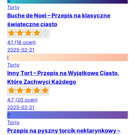
Torty
Buche de Noel – Przepis na klasyczne
świąteczne ciasto
4.1
(18 ocen)
2025-02-21
I
Torty
Inny Tort – Przepis na Wyjątkowe Ciasto,
Które Zachwyci Każdego
4.7
(20 ocen)
2025-02-21
P
Torty
Przepis na pyszny torcik nektarynkowy –