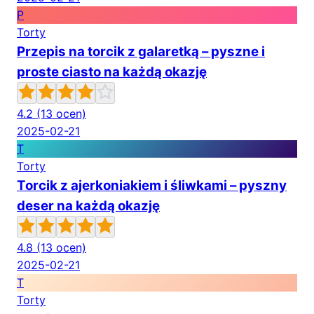
P
Torty
Przepis na torcik z galaretką – pyszne i
proste ciasto na każdą okazję
4.2
(13 ocen)
2025-02-21
T
Torty
Torcik z ajerkoniakiem i śliwkami – pyszny
deser na każdą okazję
4.8
(13 ocen)
2025-02-21
T
Torty