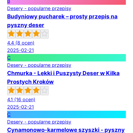
B
Desery - popularne przepisy
Budyniowy pucharek – prosty przepis na
pyszny deser
4.4
(8 ocen)
2025-02-21
C
Desery - popularne przepisy
Chmurka - Lekki i Puszysty Deser w Kilka
Prostych Kroków
4.1
(16 ocen)
2025-02-21
C
Desery - popularne przepisy
Cynamonowo-karmelowe szyszki - pyszny