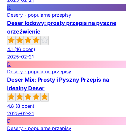
2025-02-21
D
Desery - popularne przepisy
Deser lodowy: prosty przepis na pyszne
orzeźwienie
4.1
(16 ocen)
2025-02-21
D
Desery - popularne przepisy
Deser Mix: Prosty i Pyszny Przepis na
Idealny Deser
4.8
(8 ocen)
2025-02-21
D
Desery - popularne przepisy