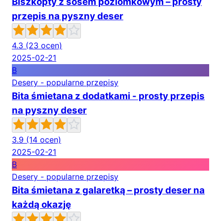
Biszkopty z sosem poziomkowym – prosty
przepis na pyszny deser
4.3
(23 ocen)
2025-02-21
B
Desery - popularne przepisy
Bita śmietana z dodatkami - prosty przepis
na pyszny deser
3.9
(14 ocen)
2025-02-21
B
Desery - popularne przepisy
Bita śmietana z galaretką – prosty deser na
każdą okazję