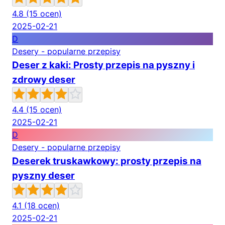
4.8
(15 ocen)
2025-02-21
D
Desery - popularne przepisy
Deser z kaki: Prosty przepis na pyszny i
zdrowy deser
4.4
(15 ocen)
2025-02-21
D
Desery - popularne przepisy
Deserek truskawkowy: prosty przepis na
pyszny deser
4.1
(18 ocen)
2025-02-21