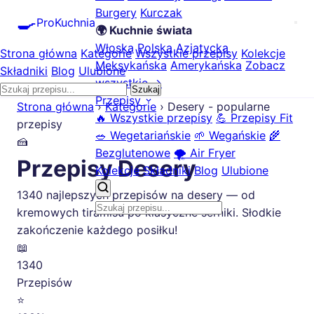
Burgery
Kurczak
🍳
ProKuchnia
🌍 Kuchnie świata
Włoska
Polska
Azjatycka
Strona główna
Kategorie
Wszystkie przepisy
Kolekcje
Meksykańska
Amerykańska
Zobacz
Składniki
Blog
Ulubione
wszystkie →
Szukaj
Przepisy
Strona główna
›
Kategorie
›
Desery - popularne
🔥 Wszystkie przepisy
💪 Przepisy Fit
przepisy
🥗 Wegetariańskie
🌱 Wegańskie
🌾
🍰
Bezglutenowe
🌪️ Air Fryer
Przepisy Desery
Kolekcje
Składniki
Blog
Ulubione
1340 najlepszych przepisów na desery — od
kremowych tiramisù po klasyczne serniki. Słodkie
zakończenie każdego posiłku!
📖
1340
Przepisów
⭐