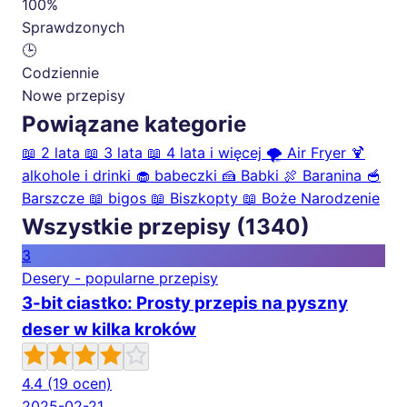
100%
Sprawdzonych
🕒
Codziennie
Nowe przepisy
Powiązane kategorie
📖
2 lata
📖
3 lata
📖
4 lata i więcej
🌪️
Air Fryer
🍹
alkohole i drinki
🧁
babeczki
🍰
Babki
🍖
Baranina
🥣
Barszcze
📖
bigos
📖
Biszkopty
📖
Boże Narodzenie
Wszystkie przepisy (1340)
3
Desery - popularne przepisy
3-bit ciastko: Prosty przepis na pyszny
deser w kilka kroków
4.4
(19 ocen)
2025-02-21