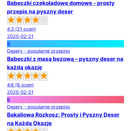
Babeczki czekoladowe domowe - prosty
przepis na pyszny deser
4.3
(21 ocen)
2025-02-21
B
Desery - popularne przepisy
Babeczki z masą bezową – pyszny deser na
każdą okazję
4.8
(8 ocen)
2025-02-21
B
Desery - popularne przepisy
Bakaliowa Rozkosz: Prosty i Pyszny Deser
na Każdą Okazję