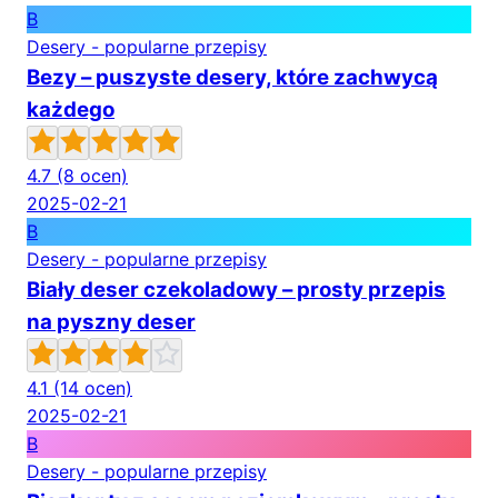
B
Desery - popularne przepisy
Bezy – puszyste desery, które zachwycą
każdego
4.7
(8 ocen)
2025-02-21
B
Desery - popularne przepisy
Biały deser czekoladowy – prosty przepis
na pyszny deser
4.1
(14 ocen)
2025-02-21
B
Desery - popularne przepisy