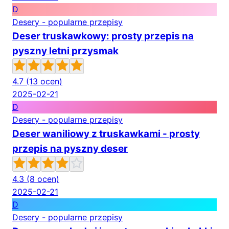
D
Desery - popularne przepisy
Deser truskawkowy: prosty przepis na
pyszny letni przysmak
4.7
(13 ocen)
2025-02-21
D
Desery - popularne przepisy
Deser waniliowy z truskawkami - prosty
przepis na pyszny deser
4.3
(8 ocen)
2025-02-21
D
Desery - popularne przepisy