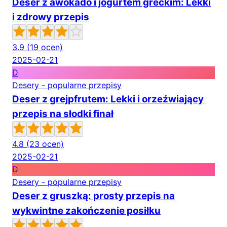
Deser z awokado i jogurtem greckim: Lekki
i zdrowy przepis
3.9
(19 ocen)
2025-02-21
D
Desery - popularne przepisy
Deser z grejpfrutem: Lekki i orzeźwiający
przepis na słodki finał
4.8
(23 ocen)
2025-02-21
D
Desery - popularne przepisy
Deser z gruszką: prosty przepis na
wykwintne zakończenie posiłku