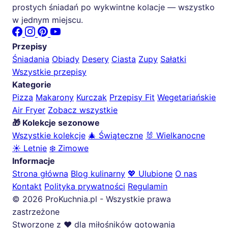
prostych śniadań po wykwintne kolacje — wszystko
w jednym miejscu.
Przepisy
Śniadania
Obiady
Desery
Ciasta
Zupy
Sałatki
Wszystkie przepisy
Kategorie
Pizza
Makarony
Kurczak
Przepisy Fit
Wegetariańskie
Air Fryer
Zobacz wszystkie
🎁 Kolekcje sezonowe
Wszystkie kolekcje
🎄 Świąteczne
🐰 Wielkanocne
☀️ Letnie
❄️ Zimowe
Informacje
Strona główna
Blog kulinarny
💖 Ulubione
O nas
Kontakt
Polityka prywatności
Regulamin
© 2026 ProKuchnia.pl - Wszystkie prawa
zastrzeżone
Stworzone z ❤️ dla miłośników gotowania