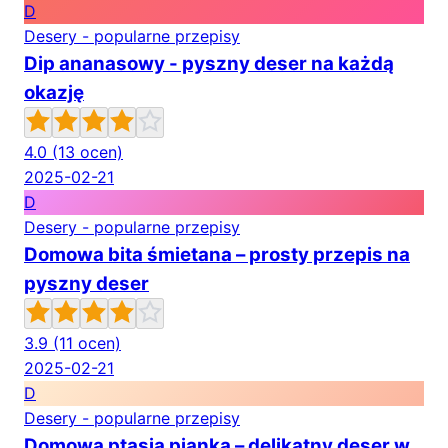
D
Desery - popularne przepisy
Dip ananasowy - pyszny deser na każdą
okazję
4.0
(13 ocen)
2025-02-21
D
Desery - popularne przepisy
Domowa bita śmietana – prosty przepis na
pyszny deser
3.9
(11 ocen)
2025-02-21
D
Desery - popularne przepisy
Domowa ptasia pianka – delikatny deser w