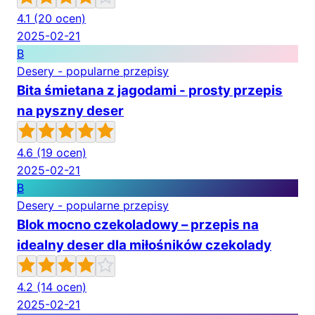
4.1
(20 ocen)
2025-02-21
B
Desery - popularne przepisy
Bita śmietana z jagodami - prosty przepis
na pyszny deser
4.6
(19 ocen)
2025-02-21
B
Desery - popularne przepisy
Blok mocno czekoladowy – przepis na
idealny deser dla miłośników czekolady
4.2
(14 ocen)
2025-02-21