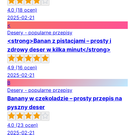
4.0
(18 ocen)
2025-02-21
<
Desery - popularne przepisy
<strong>Banan z pistacjami – prosty i
zdrowy deser w kilka minut</strong>
4.9
(16 ocen)
2025-02-21
B
Desery - popularne przepisy
Banany w czekoladzie – prosty przepis na
pyszny deser
4.0
(23 ocen)
2025-02-21