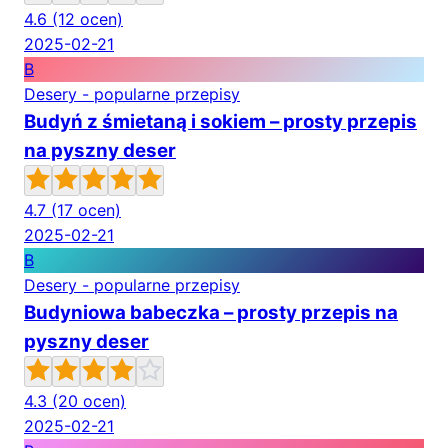
4.6
(12 ocen)
2025-02-21
B
Desery - popularne przepisy
Budyń z śmietaną i sokiem – prosty przepis
na pyszny deser
4.7
(17 ocen)
2025-02-21
B
Desery - popularne przepisy
Budyniowa babeczka – prosty przepis na
pyszny deser
4.3
(20 ocen)
2025-02-21