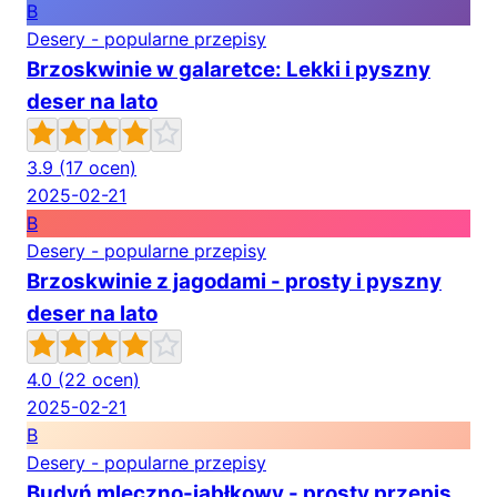
B
Desery - popularne przepisy
Brzoskwinie w galaretce: Lekki i pyszny
deser na lato
3.9
(17 ocen)
2025-02-21
B
Desery - popularne przepisy
Brzoskwinie z jagodami - prosty i pyszny
deser na lato
4.0
(22 ocen)
2025-02-21
B
Desery - popularne przepisy
Budyń mleczno-jabłkowy - prosty przepis