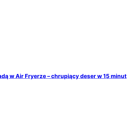
dą w Air Fryerze – chrupiący deser w 15 minut