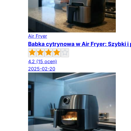
Air Fryer
Babka cytrynowa w Air Fryer: Szybki i
4.2
(15 ocen)
2025-02-20