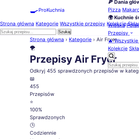
🍕 Dania gł
🍳
Pizza
Makar
ProKuchnia
🌍 Kuchnie ś
Strona główna
Kategorie
Wszystkie przepisy
Kolekcje
Skła
Włoska
Pols
Szukaj
Przepisy
Strona główna
›
Kategorie
›
Air Fryer
🔥 Wszystkie
🌪️
Kolekcje
Skła
Przepisy Air Fryer
Odkryj 455 sprawdzonych przepisów w kategorii
📖
455
Przepisów
⭐
100%
Sprawdzonych
🕒
Codziennie