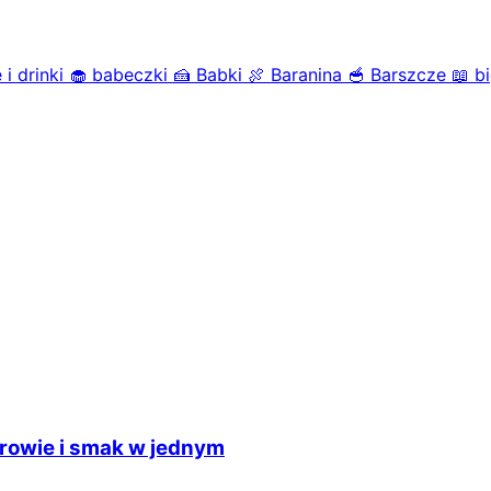
 i drinki
🧁
babeczki
🍰
Babki
🍖
Baranina
🥣
Barszcze
📖
b
drowie i smak w jednym