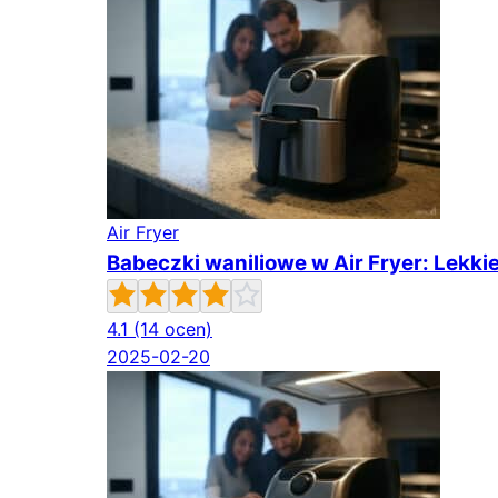
Air Fryer
Babeczki waniliowe w Air Fryer: Lekkie
4.1
(14 ocen)
2025-02-20