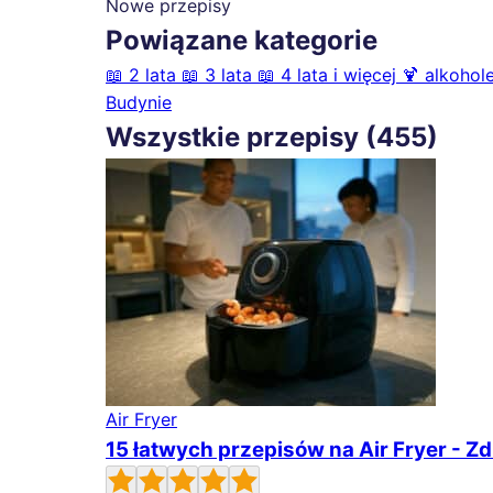
Nowe przepisy
Powiązane kategorie
📖
2 lata
📖
3 lata
📖
4 lata i więcej
🍹
alkohole
Budynie
Wszystkie przepisy (455)
Air Fryer
15 łatwych przepisów na Air Fryer - Z