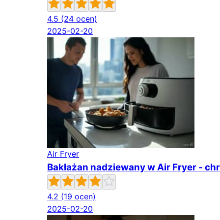
4.5
(24 ocen)
2025-02-20
Air Fryer
Bakłażan nadziewany w Air Fryer - chr
4.2
(19 ocen)
2025-02-20