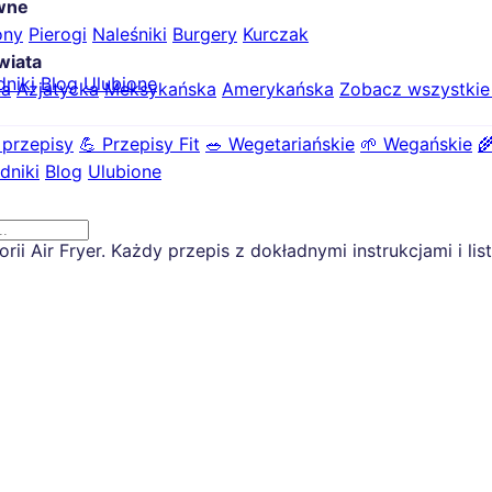
ówne
ony
Pierogi
Naleśniki
Burgery
Kurczak
wiata
dniki
Blog
Ulubione
ka
Azjatycka
Meksykańska
Amerykańska
Zobacz wszystki
 przepisy
💪 Przepisy Fit
🥗 Wegetariańskie
🌱 Wegańskie

dniki
Blog
Ulubione
 Air Fryer. Każdy przepis z dokładnymi instrukcjami i lis