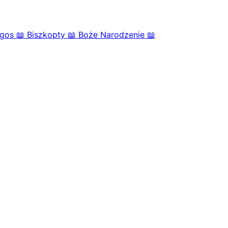
igos
📖
Biszkopty
📖
Boże Narodzenie
📖