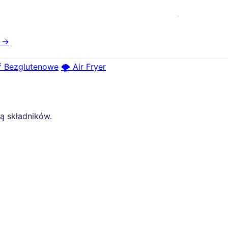
e →
 Bezglutenowe
🌪️ Air Fryer
tą składników.