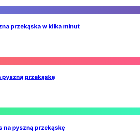
zna przekąska w kilka minut
a pyszną przekąskę
is na pyszną przekąskę