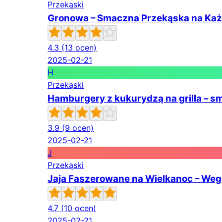
Przekąski
Gronowa – Smaczna Przekąska na Każ
4.3
(13 ocen)
2025-02-21
H
Przekąski
Hamburgery z kukurydzą na grilla – s
3.9
(9 ocen)
2025-02-21
J
Przekąski
Jaja Faszerowane na Wielkanoc – Weg
4.7
(10 ocen)
2025-02-21