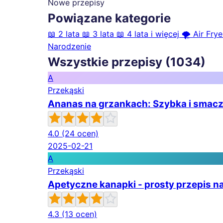
Nowe przepisy
Powiązane kategorie
📖
2 lata
📖
3 lata
📖
4 lata i więcej
🌪️
Air Frye
Narodzenie
Wszystkie przepisy (1034)
A
Przekąski
Ananas na grzankach: Szybka i smacz
4.0
(24 ocen)
2025-02-21
A
Przekąski
Apetyczne kanapki - prosty przepis 
4.3
(13 ocen)