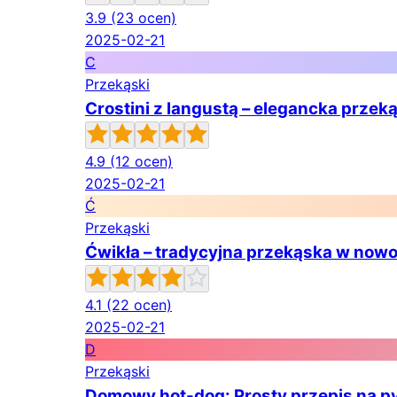
3.9
(23 ocen)
2025-02-21
C
Przekąski
Crostini z langustą – elegancka przek
4.9
(12 ocen)
2025-02-21
Ć
Przekąski
Ćwikła – tradycyjna przekąska w no
4.1
(22 ocen)
2025-02-21
D
Przekąski
Domowy hot-dog: Prosty przepis na p