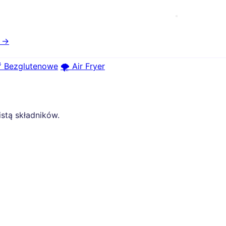
e →
 Bezglutenowe
🌪️ Air Fryer
istą składników.