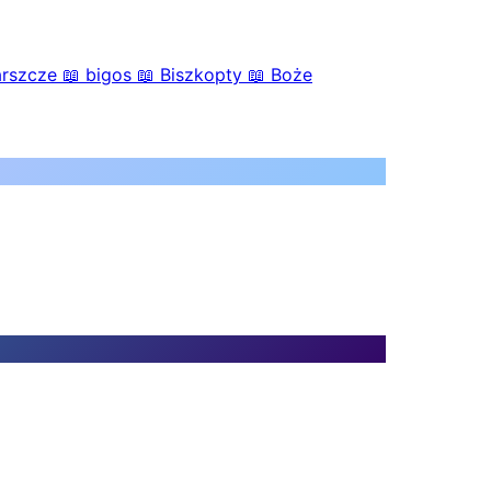
arszcze
📖
bigos
📖
Biszkopty
📖
Boże