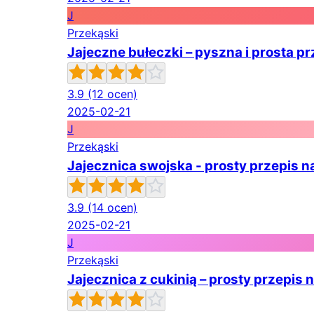
J
Przekąski
Jajeczne bułeczki – pyszna i prosta p
3.9
(12 ocen)
2025-02-21
J
Przekąski
Jajecznica swojska - prosty przepis 
3.9
(14 ocen)
2025-02-21
J
Przekąski
Jajecznica z cukinią – prosty przepis