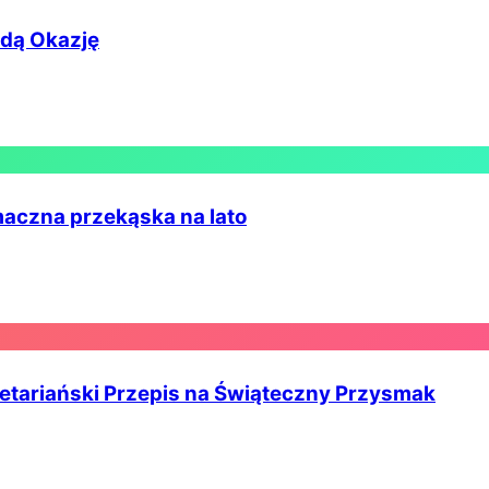
dą Okazję
maczna przekąska na lato
etariański Przepis na Świąteczny Przysmak