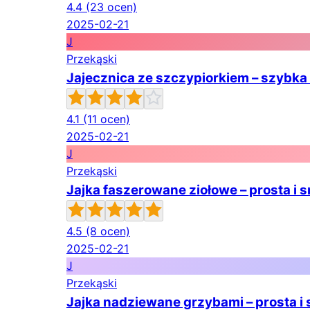
4.4
(23 ocen)
2025-02-21
J
Przekąski
Jajecznica ze szczypiorkiem – szybka
4.1
(11 ocen)
2025-02-21
J
Przekąski
Jajka faszerowane ziołowe – prosta i
4.5
(8 ocen)
2025-02-21
J
Przekąski
Jajka nadziewane grzybami – prosta i