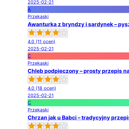
2025-02-21
A
Przekąski
Awanturka z bryndzy i sardynek – pys
4.0
(11 ocen)
2025-02-21
C
Przekąski
Chleb podpieczony – prosty przepis n
4.0
(18 ocen)
2025-02-21
C
Przekąski
Chrzan jak u Babci – tradycyjny przep