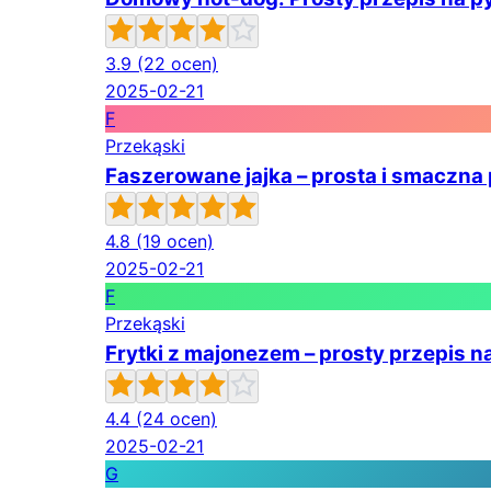
3.9
(22 ocen)
2025-02-21
F
Przekąski
Faszerowane jajka – prosta i smaczna
4.8
(19 ocen)
2025-02-21
F
Przekąski
Frytki z majonezem – prosty przepis n
4.4
(24 ocen)
2025-02-21
G