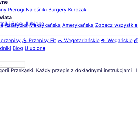
ówne
ony
Pierogi
Naleśniki
Burgery
Kurczak
wiata
dniki
Blog
Ulubione
ka
Azjatycka
Meksykańska
Amerykańska
Zobacz wszystki
 przepisy
💪 Przepisy Fit
🥗 Wegetariańskie
🌱 Wegańskie

dniki
Blog
Ulubione
ii Przekąski. Każdy przepis z dokładnymi instrukcjami i l