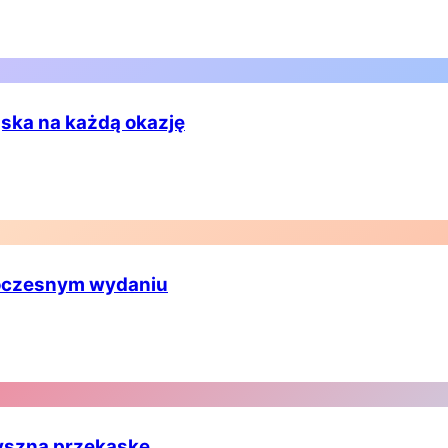
ąska na każdą okazję
woczesnym wydaniu
yszną przekąskę