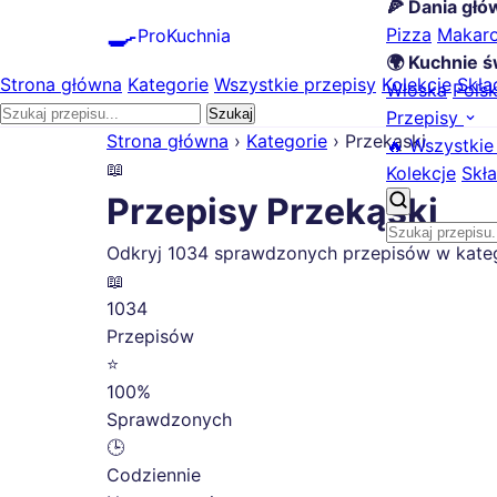
🍕 Dania gł
🍳
Pizza
Makar
ProKuchnia
🌍 Kuchnie ś
Strona główna
Kategorie
Wszystkie przepisy
Kolekcje
Skła
Włoska
Pols
Szukaj
Przepisy
Strona główna
›
Kategorie
›
Przekąski
🔥 Wszystkie
📖
Kolekcje
Skła
Przepisy Przekąski
Odkryj 1034 sprawdzonych przepisów w kategor
📖
1034
Przepisów
⭐
100%
Sprawdzonych
🕒
Codziennie