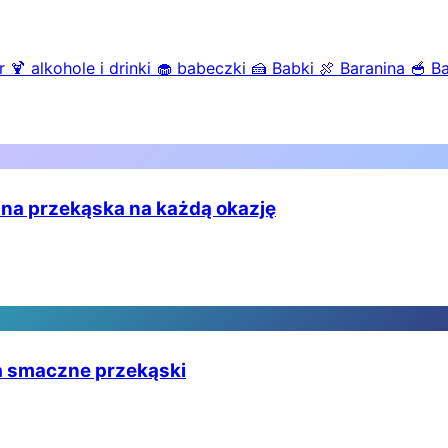
r
🍹
alkohole i drinki
🧁
babeczki
🍰
Babki
🍖
Baranina
🥣
B
na przekąska na każdą okazję
na smaczne przekąski