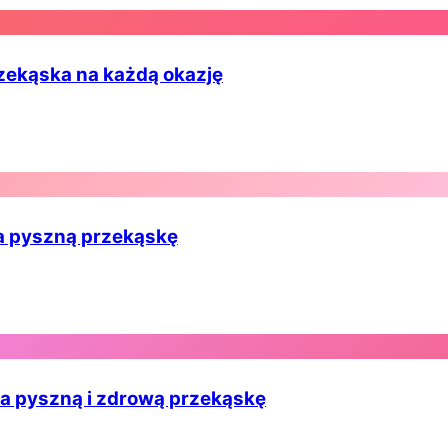
rzekąska na każdą okazję
na pyszną przekąskę
 na pyszną i zdrową przekąskę