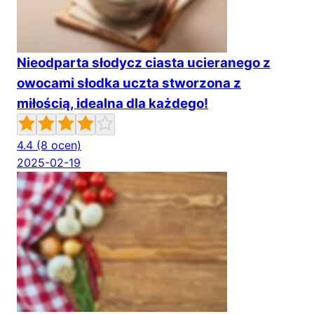
Nieodparta słodycz ciasta ucieranego z
owocami słodka uczta stworzona z
miłością, idealna dla każdego!
4.4
(8 ocen)
2025-02-19