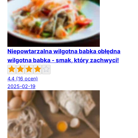
Niepowtarzalna wilgotna babka obłędna
wilgotna babka - smak, który zachwyci!
4.4
(16 ocen)
2025-02-19