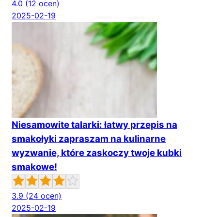
4.0
(12 ocen)
2025-02-19
Niesamowite talarki: łatwy przepis na
smakołyki zapraszam na kulinarne
wyzwanie, które zaskoczy twoje kubki
smakowe!
3.9
(24 ocen)
2025-02-19