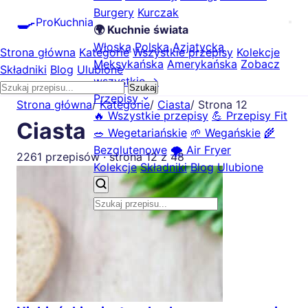
Burgery
Kurczak
🍳
ProKuchnia
🌍 Kuchnie świata
Włoska
Polska
Azjatycka
Strona główna
Kategorie
Wszystkie przepisy
Kolekcje
Meksykańska
Amerykańska
Zobacz
Składniki
Blog
Ulubione
wszystkie →
Szukaj
Przepisy
Strona główna
/
Kategorie
/
Ciasta
/
Strona 12
🔥 Wszystkie przepisy
💪 Przepisy Fit
Ciasta
🥗 Wegetariańskie
🌱 Wegańskie
🌾
Bezglutenowe
🌪️ Air Fryer
2261 przepisów · strona 12 z 48
Kolekcje
Składniki
Blog
Ulubione