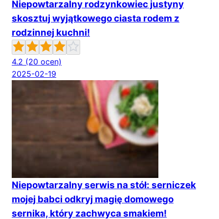
Niepowtarzalny rodzynkowiec justyny
skosztuj wyjątkowego ciasta rodem z
rodzinnej kuchni!
4.2
(20 ocen)
2025-02-19
Niepowtarzalny serwis na stół: serniczek
mojej babci odkryj magię domowego
sernika, który zachwyca smakiem!