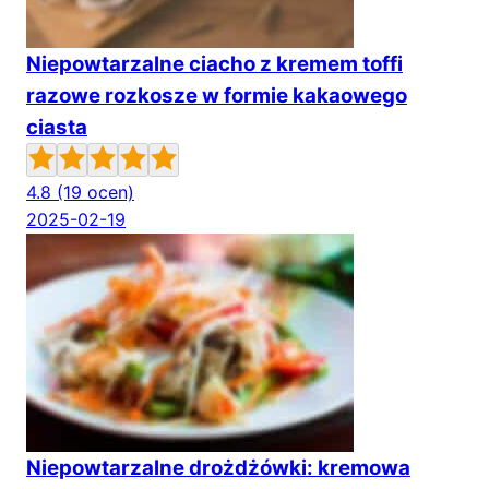
Niepowtarzalne ciacho z kremem toffi
razowe rozkosze w formie kakaowego
ciasta
4.8
(19 ocen)
2025-02-19
Niepowtarzalne drożdżówki: kremowa