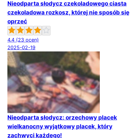
Nieodparta słodycz czekoladowego ciasta
czekoladowa rozkosz, której nie sposób się
oprzeć
4.4
(23 ocen)
2025-02-19
Nieodparta słodycz: orzechowy placek
wielkanocny wyjątkowy placek, który
zachwyci każdego!