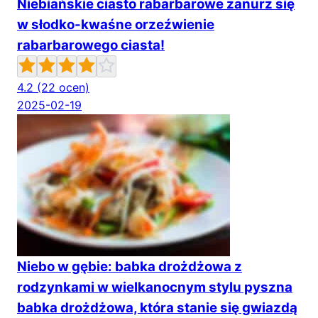
Niebiańskie ciasto rabarbarowe zanurz się
w słodko-kwaśne orzeźwienie
rabarbarowego ciasta!
4.2
(22 ocen)
2025-02-19
Niebo w gębie: babka drożdżowa z
rodzynkami w wielkanocnym stylu pyszna
babka drożdżowa, która stanie się gwiazdą