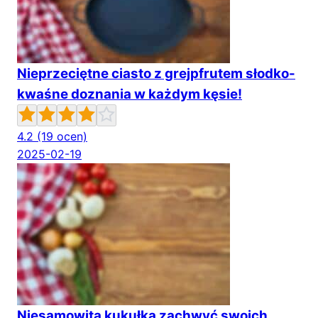
Nieprzeciętne ciasto z grejpfrutem słodko-
kwaśne doznania w każdym kęsie!
4.2
(19 ocen)
2025-02-19
Niesamowita kukułka zachwyć swoich