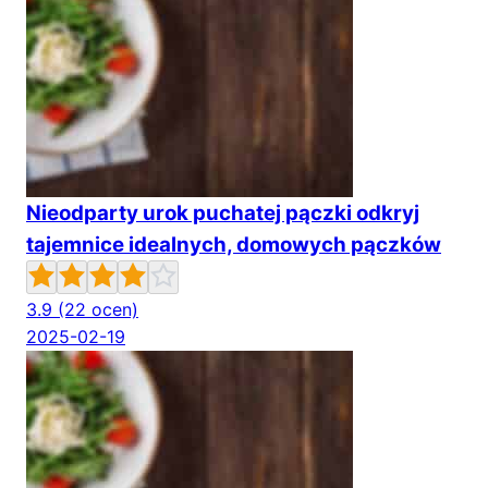
Nieodparty urok puchatej pączki odkryj
tajemnice idealnych, domowych pączków
3.9
(22 ocen)
2025-02-19