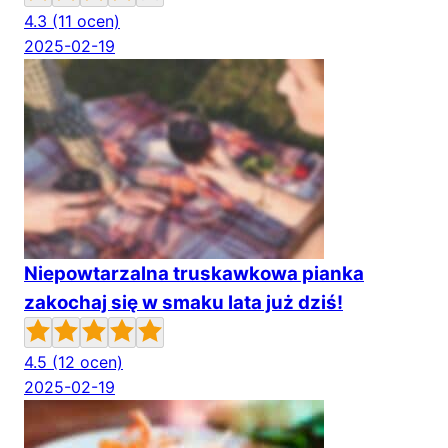
4.3
(11 ocen)
2025-02-19
Niepowtarzalna truskawkowa pianka
zakochaj się w smaku lata już dziś!
4.5
(12 ocen)
2025-02-19