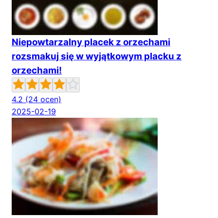
Niepowtarzalny placek z orzechami
rozsmakuj się w wyjątkowym placku z
orzechami!
4.2
(24 ocen)
2025-02-19