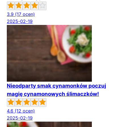
3.9
(17 ocen)
2025-02-19
Nieodparty smak cynamonków poczuj
magię cynamonowych ślimaczków!
4.6
(12 ocen)
2025-02-19