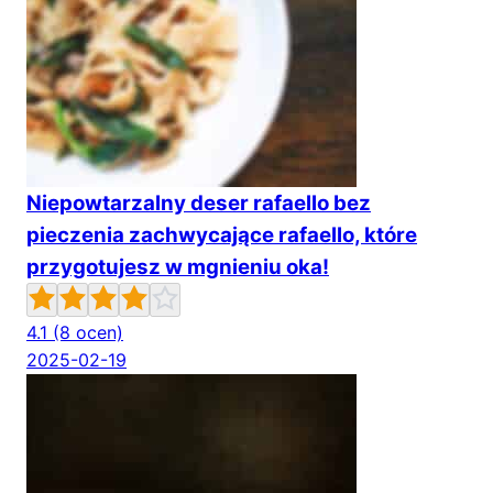
Niepowtarzalny deser rafaello bez
pieczenia zachwycające rafaello, które
przygotujesz w mgnieniu oka!
4.1
(8 ocen)
2025-02-19