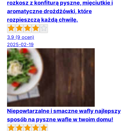
rozkosz z konfiturą pyszne, mięciutkie i
aromatyczne drożdżówki, które
rozpieszczą każdą chwilę.
3.9
(9 ocen)
2025-02-19
Niepowtarzalne i smaczne wafly najlepszy
sposób na pyszne wafle w twoim domu!