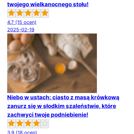
twojego wielkanocnego stołu!
4.7
(15 ocen)
2025-02-19
Niebo w ustach: ciasto z masą krówkową
zanurz się w słodkim szaleństwie, które
zachwyci twoje podniebienie!
3.9
(18 ocen)