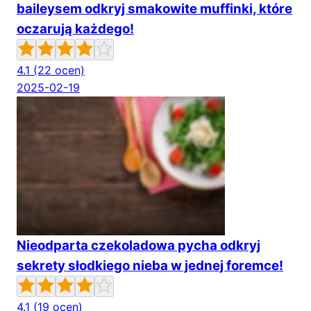
baileysem odkryj smakowite muffinki, które
oczarują każdego!
4.1
(22 ocen)
2025-02-19
Nieodparta czekoladowa pycha odkryj
sekrety słodkiego nieba w jednej foremce!
4.1
(19 ocen)