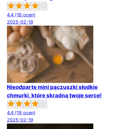
4.4
(16 ocen)
2025-02-19
Nieodparte mini pączuszki słodkie
chmurki, które skradną twoje serce!
4.4
(19 ocen)
2025-02-19