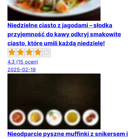
Niedzielne ciasto z jagodami – słodka
przyjemność do kawy odkryj smakowite
ciasto, które umili każdą niedzielę!
4.3
(15 ocen)
2025-02-19
Nieodparcie pyszne muffinki z snikersem i