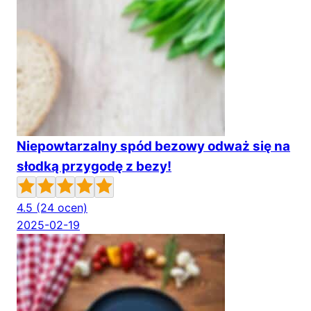
Niepowtarzalny spód bezowy odważ się na
słodką przygodę z bezy!
4.5
(24 ocen)
2025-02-19