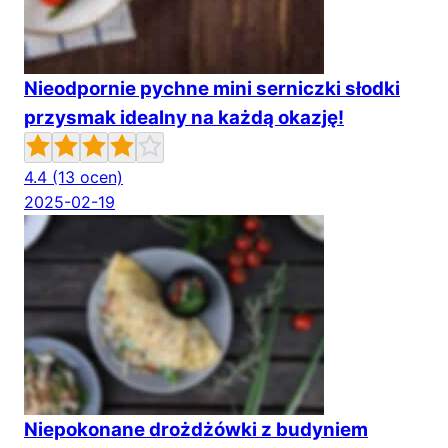
Nieodpornie pychne mini serniczki słodki
przysmak idealny na każdą okazję!
4.4
(13 ocen)
2025-02-19
Niepokonane drożdżówki z budyniem