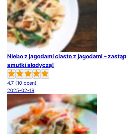
Niebo z jagodami ciasto z jagodami – zastąp
smutki słodyczą!
4.7
(10 ocen)
2025-02-19