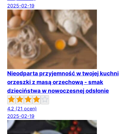
2025-02-19
Nieodparta przyjemność w twojej kuchni
orzeszki z masą orzechową - smak
dzieciństwa w nowoczesnej odsłonie
4.2
(21 ocen)
2025-02-19