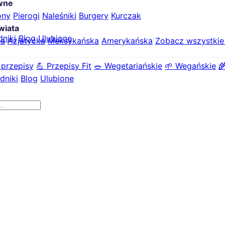
ówne
ony
Pierogi
Naleśniki
Burgery
Kurczak
wiata
dniki
Blog
Ulubione
ka
Azjatycka
Meksykańska
Amerykańska
Zobacz wszystki
 przepisy
💪 Przepisy Fit
🥗 Wegetariańskie
🌱 Wegańskie

dniki
Blog
Ulubione