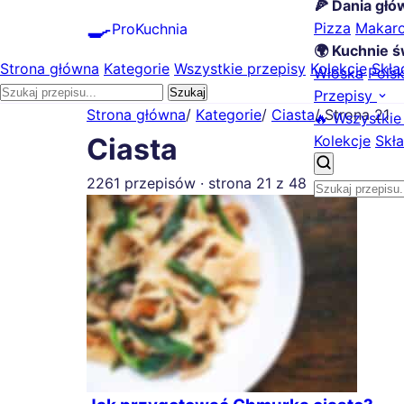
🍕 Dania gł
🍳
Pizza
Makar
ProKuchnia
🌍 Kuchnie ś
Strona główna
Kategorie
Wszystkie przepisy
Kolekcje
Skła
Włoska
Pols
Szukaj
Przepisy
Strona główna
/
Kategorie
/
Ciasta
/
Strona 21
🔥 Wszystkie
Kolekcje
Skła
Ciasta
2261 przepisów · strona 21 z 48