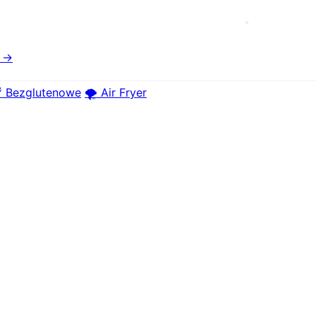
e →
 Bezglutenowe
🌪️ Air Fryer