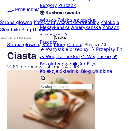
Burgery
Kurczak
🍳
ProKuchnia
🌍 Kuchnie świata
Włoska
Polska
Azjatycka
Strona główna
Kategorie
Wszystkie przepisy
Kolekcje
Meksykańska
Amerykańska
Zobacz
Składniki
Blog
Ulubione
wszystkie →
Szukaj
Przepisy
Strona główna
/
Kategorie
/
Ciasta
/
Strona 24
🔥 Wszystkie przepisy
💪 Przepisy Fit
Ciasta
🥗 Wegetariańskie
🌱 Wegańskie
🌾
Bezglutenowe
🌪️ Air Fryer
2261 przepisów · strona 24 z 48
Kolekcje
Składniki
Blog
Ulubione