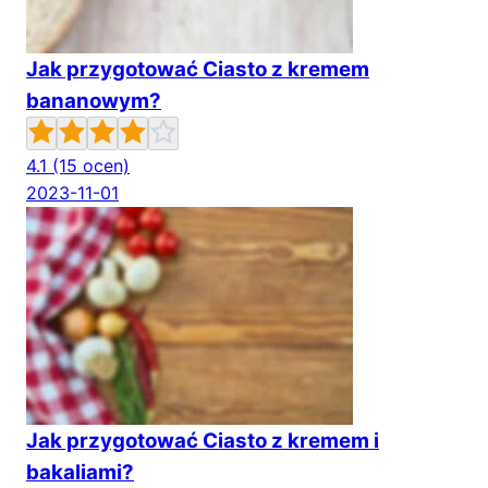
Jak przygotować Ciasto z kremem
bananowym?
4.1
(15 ocen)
2023-11-01
Jak przygotować Ciasto z kremem i
bakaliami?