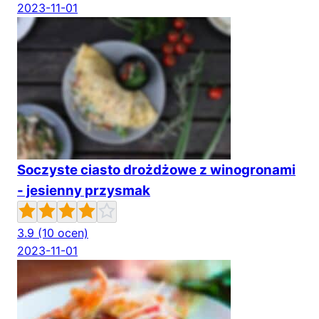
2023-11-01
Soczyste ciasto drożdżowe z winogronami
- jesienny przysmak
3.9
(10 ocen)
2023-11-01