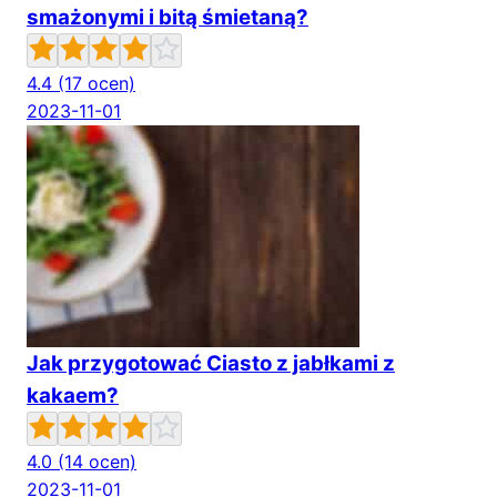
smażonymi i bitą śmietaną?
4.4
(17 ocen)
2023-11-01
Jak przygotować Ciasto z jabłkami z
kakaem?
4.0
(14 ocen)
2023-11-01