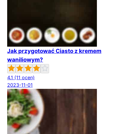
Jak przygotować Ciasto z kremem
waniliowym?
4.1
(11 ocen)
2023-11-01