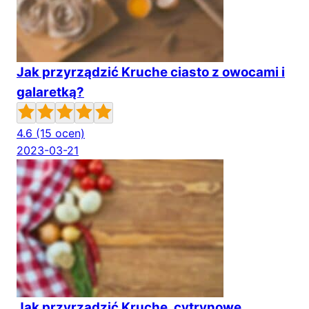
Jak przyrządzić Kruche ciasto z owocami i
galaretką?
4.6
(15 ocen)
2023-03-21
Jak przyrządzić Kruche, cytrynowe