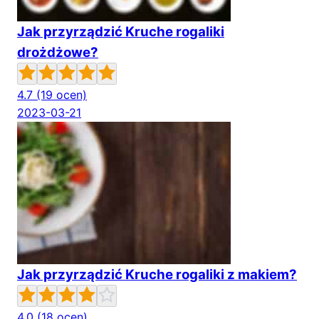
Jak przyrządzić Kruche rogaliki
drożdżowe?
4.7
(19 ocen)
2023-03-21
Jak przyrządzić Kruche rogaliki z makiem?
4.0
(18 ocen)