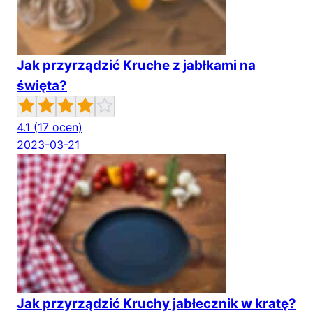
Jak przyrządzić Kruche z jabłkami na
święta?
4.1
(17 ocen)
2023-03-21
Jak przyrządzić Kruchy jabłecznik w kratę?