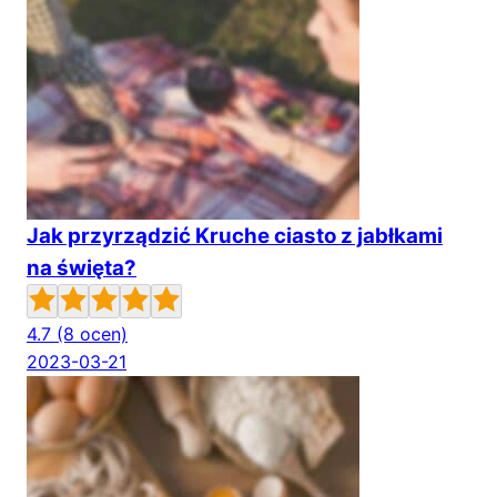
Jak przyrządzić Kruche ciasto z jabłkami
na święta?
4.7
(8 ocen)
2023-03-21