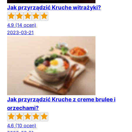
Jak przyrządzić Kruche witrażyki?
4.9
(14 ocen)
2023-03-21
Jak przyrządzić Kruche z creme brulee i
orzechami?
4.6
(10 ocen)