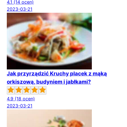
4.1
(14 ocen)
2023-03-21
Jak przyrządzić Kruchy placek z mąką
orkiszową, budyniem i jabłkami?
4.9
(18 ocen)
2023-03-21