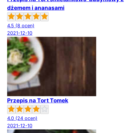
dżemem i ananasami
4.5
(8 ocen)
2021-12-10
Przepis na Tort Tomek
4.0
(24 ocen)
2021-12-10