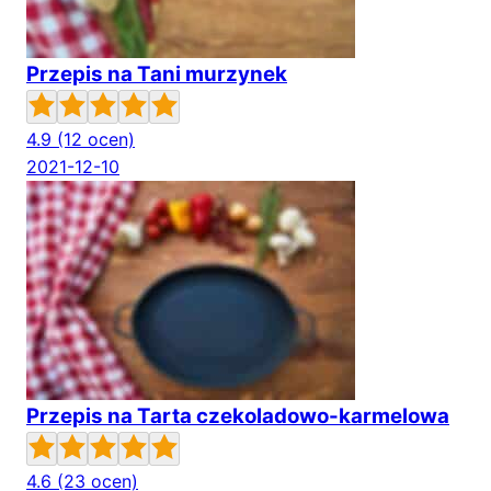
Przepis na Tani murzynek
4.9
(12 ocen)
2021-12-10
Przepis na Tarta czekoladowo-karmelowa
4.6
(23 ocen)