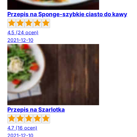
Przepis na Sponge-szybkie ciasto do kawy
4.5
(24 ocen)
2021-12-10
Przepis na Szarlotka
4.7
(16 ocen)
2021-12-10