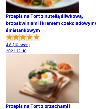
Przepis na Tort z nutellą śliwkową,
brzoskwiniami i kremem czekoladowym/
śmietankowym
4.8
(10 ocen)
2021-12-10
Przepis na Tort z orzechami i