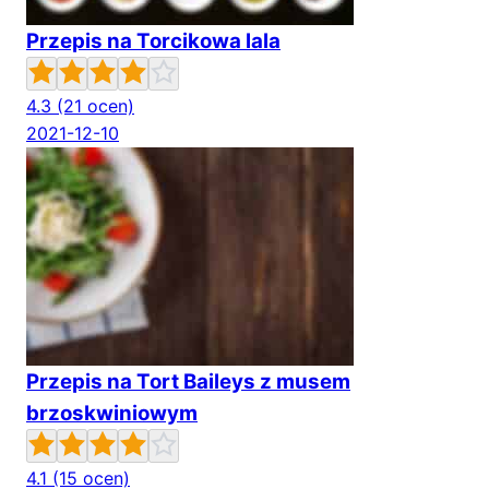
Przepis na Torcikowa lala
4.3
(21 ocen)
2021-12-10
Przepis na Tort Baileys z musem
brzoskwiniowym
4.1
(15 ocen)