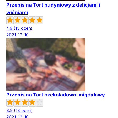
Przepis na Tort budyniowy z delicjami i
wiśniami
4.9
(15 ocen)
2021-12-10
Przepis na Tort czekoladowo-migdałowy
3.9
(18 ocen)
2021-12-10