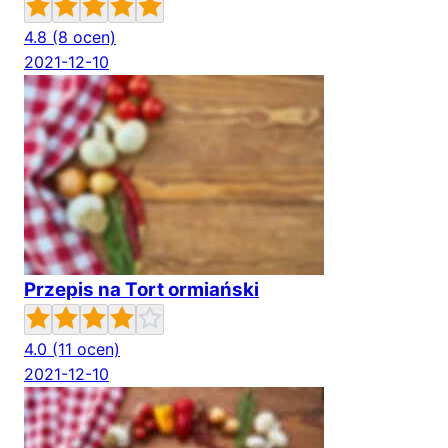
4.8
(8 ocen)
2021-12-10
Przepis na Tort ormiański
4.0
(11 ocen)
2021-12-10