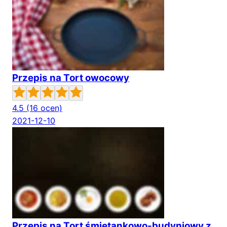
Przepis na Tort owocowy
4.5
(16 ocen)
2021-12-10
Przepis na Tort śmietankowo-budyniowy z