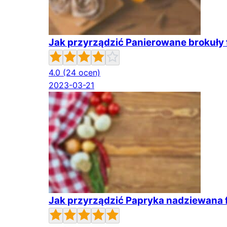
Jak przyrządzić Panierowane brokuły f
4.0
(24 ocen)
2023-03-21
Jak przyrządzić Papryka nadziewana f