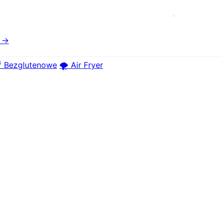
e →
 Bezglutenowe
🌪️ Air Fryer