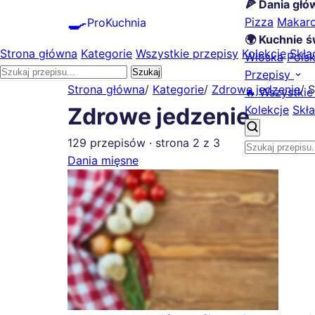
🍕 Dania gł
🍳
Pizza
Makar
ProKuchnia
🌍 Kuchnie ś
Strona główna
Kategorie
Wszystkie przepisy
Kolekcje
Skła
Włoska
Pols
Szukaj
Przepisy
Strona główna
/
Kategorie
/
Zdrowe jedzenie
/
S
🔥 Wszystkie
Kolekcje
Skła
Zdrowe jedzenie
129 przepisów · strona 2 z 3
Dania mięsne