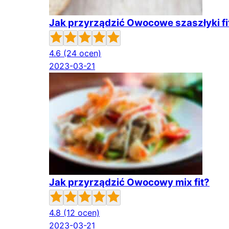
Jak przyrządzić Owocowe szaszłyki fi
4.6
(24 ocen)
2023-03-21
Jak przyrządzić Owocowy mix fit?
4.8
(12 ocen)
2023-03-21