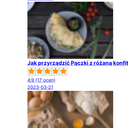
Jak przyrządzić Pączki z różaną konfi
4.9
(17 ocen)
2023-03-21