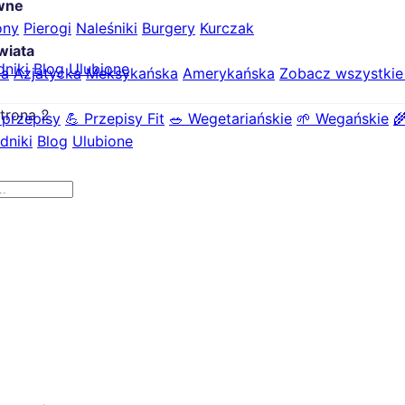
ówne
ony
Pierogi
Naleśniki
Burgery
Kurczak
wiata
dniki
Blog
Ulubione
ka
Azjatycka
Meksykańska
Amerykańska
Zobacz wszystki
trona 2
 przepisy
💪 Przepisy Fit
🥗 Wegetariańskie
🌱 Wegańskie

dniki
Blog
Ulubione