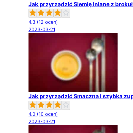
Jak przyrządzić Siemię lniane z broku
4.3
(12 ocen)
2023-03-21
Jak przyrządzić Smaczna i szybka z
4.0
(10 ocen)
2023-03-21