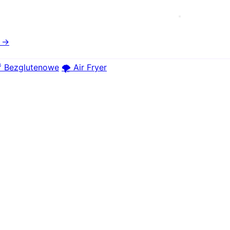
e →
 Bezglutenowe
🌪️ Air Fryer