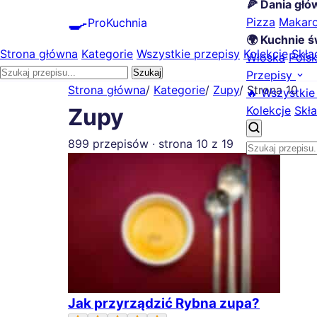
🍕 Dania gł
🍳
Pizza
Makar
ProKuchnia
🌍 Kuchnie ś
Strona główna
Kategorie
Wszystkie przepisy
Kolekcje
Skła
Włoska
Pols
Szukaj
Przepisy
Strona główna
/
Kategorie
/
Zupy
/
Strona 10
🔥 Wszystkie
Kolekcje
Skła
Zupy
899 przepisów · strona 10 z 19
Jak przyrządzić Rybna zupa?