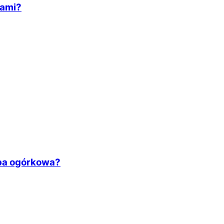
łami?
upa ogórkowa?