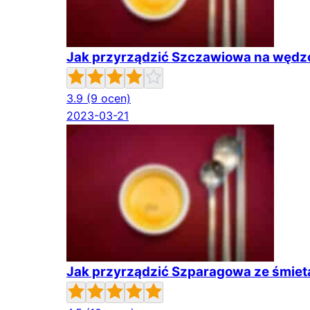
Jak przyrządzić Szczawiowa na węd
3.9
(9 ocen)
2023-03-21
Jak przyrządzić Szparagowa ze śmie