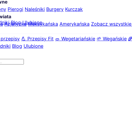
ówne
ony
Pierogi
Naleśniki
Burgery
Kurczak
wiata
dniki
Blog
Ulubione
ka
Azjatycka
Meksykańska
Amerykańska
Zobacz wszystki
 przepisy
💪 Przepisy Fit
🥗 Wegetariańskie
🌱 Wegańskie

dniki
Blog
Ulubione