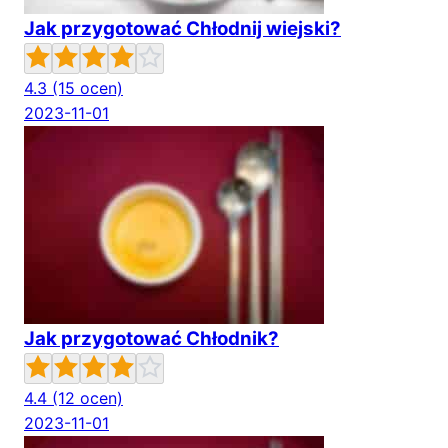
Jak przygotować Chłodnij wiejski?
4.3
(15 ocen)
2023-11-01
Jak przygotować Chłodnik?
4.4
(12 ocen)
2023-11-01