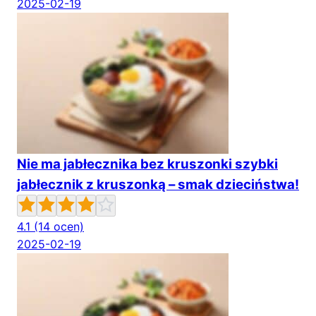
2025-02-19
Nie ma jabłecznika bez kruszonki szybki
jabłecznik z kruszonką – smak dzieciństwa!
4.1
(14 ocen)
2025-02-19