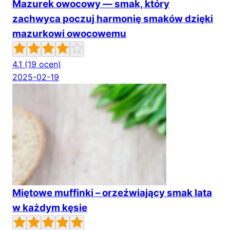
Mazurek owocowy — smak, który
zachwyca poczuj harmonię smaków dzięki
mazurkowi owocowemu
4.1
(19 ocen)
2025-02-19
Miętowe muffinki – orzeźwiający smak lata
w każdym kęsie