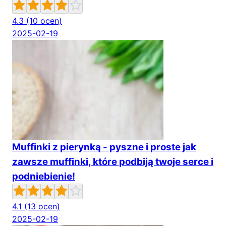
4.3
(10 ocen)
2025-02-19
Muffinki z pierynką - pyszne i proste jak
zawsze muffinki, które podbiją twoje serce i
podniebienie!
4.1
(13 ocen)
2025-02-19