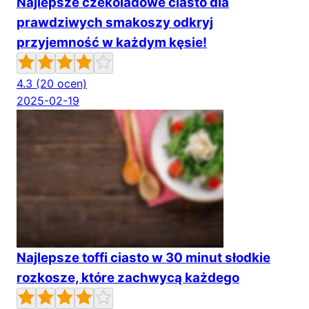
Najlepsze czekoladowe ciasto dla
prawdziwych smakoszy odkryj
przyjemność w każdym kęsie!
4.3
(20 ocen)
2025-02-19
Najlepsze toffi ciasto w 30 minut słodkie
rozkosze, które zachwycą każdego