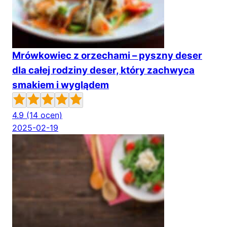
Mrówkowiec z orzechami – pyszny deser
dla całej rodziny deser, który zachwyca
smakiem i wyglądem
4.9
(14 ocen)
2025-02-19