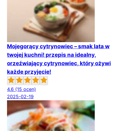
Mojegorący cytrynowiec – smak lata w
twojej kuchni! przepis na idealny,
orzeźwiający cytrynowiec, który ożywi
każde przyjęcie!
4.6
(15 ocen)
2025-02-19