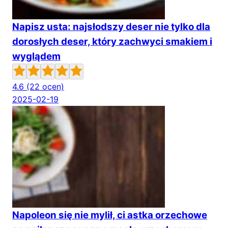
Napisz usta: najsłodszy deser nie tylko dla
dorosłych deser, który zachwyci smakiem i
wyglądem
4.6
(22 ocen)
2025-02-19
Napoleon się nie mylił, ci astka orzechowe