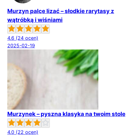
Murzyn palce lizać – słodkie rarytasy z
wątróbką i wiśniami
4.6
(24 ocen)
2025-02-19
Murzynek – pyszna klasyka na twoim stole
4.0
(22 ocen)