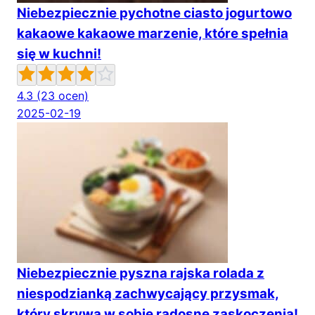
Niebezpiecznie pychotne ciasto jogurtowo
kakaowe kakaowe marzenie, które spełnia
się w kuchni!
4.3
(23 ocen)
2025-02-19
Niebezpiecznie pyszna rajska rolada z
niespodzianką zachwycający przysmak,
który skrywa w sobie radosne zaskoczenia!