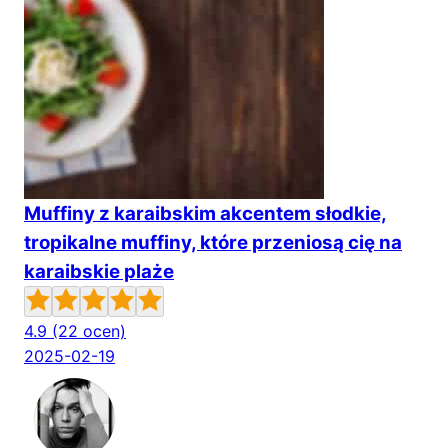
Muffiny z karaibskim akcentem słodkie,
tropikalne muffiny, które przeniosą cię na
karaibskie plaże
4.9
(22 ocen)
2025-02-19