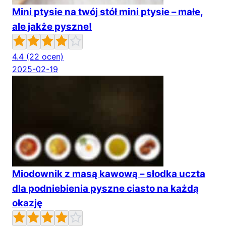
Mini ptysie na twój stół mini ptysie – małe,
ale jakże pyszne!
4.4
(22 ocen)
2025-02-19
Miodownik z masą kawową – słodka uczta
dla podniebienia pyszne ciasto na każdą
okazję