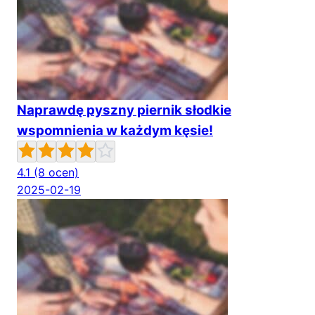
Naprawdę pyszny piernik słodkie
wspomnienia w każdym kęsie!
4.1
(8 ocen)
2025-02-19