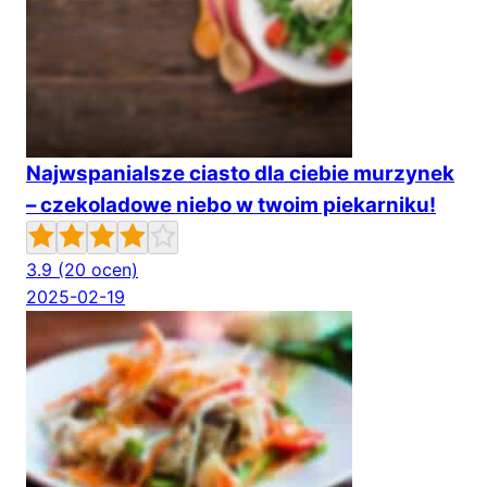
Najwspanialsze ciasto dla ciebie murzynek
– czekoladowe niebo w twoim piekarniku!
3.9
(20 ocen)
2025-02-19