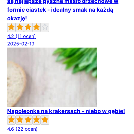
są najlepsze pyszne masło orzechowe w
formie ciastek - idealny smak na każdą
okazję!
4.2
(11 ocen)
2025-02-19
Napoleonka na krakersach - niebo w gębie!
4.6
(22 ocen)