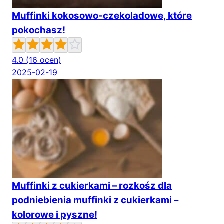
Muffinki kokosowo-czekoladowe, które
pokochasz!
4.0
(16 ocen)
2025-02-19
Muffinki z cukierkami – rozkośz dla
podniebienia muffinki z cukierkami –
kolorowe i pyszne!