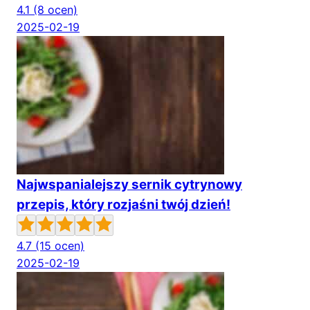
4.1
(8 ocen)
2025-02-19
Najwspanialejszy sernik cytrynowy
przepis, który rozjaśni twój dzień!
4.7
(15 ocen)
2025-02-19