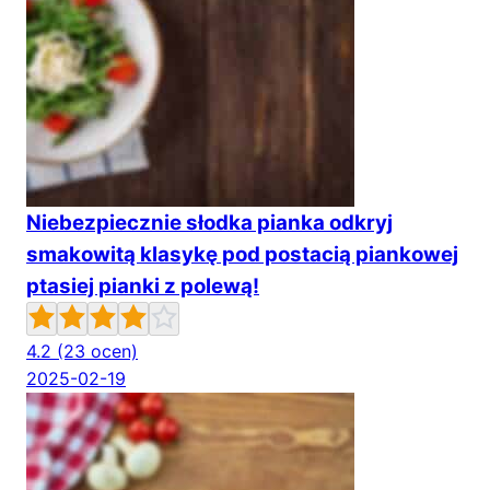
Niebezpiecznie słodka pianka odkryj
smakowitą klasykę pod postacią piankowej
ptasiej pianki z polewą!
4.2
(23 ocen)
2025-02-19