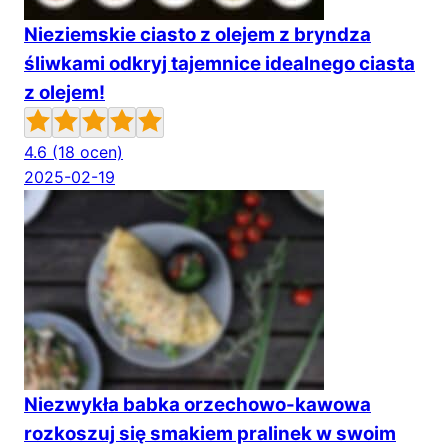
Nieziemskie ciasto z olejem z bryndza
śliwkami odkryj tajemnice idealnego ciasta
z olejem!
4.6
(18 ocen)
2025-02-19
Niezwykła babka orzechowo-kawowa
rozkoszuj się smakiem pralinek w swoim