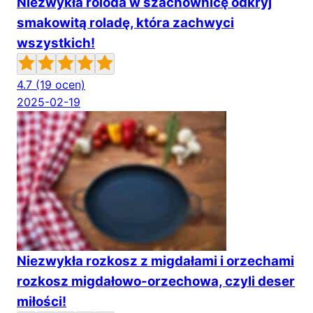
Niezwykła roloda w szachownicę odkryj
smakowitą roladę, która zachwyci
wszystkich!
4.7
(19 ocen)
2025-02-19
Niezwykła rozkosz z migdałami i orzechami
rozkosz migdałowo-orzechowa, czyli deser
miłości!