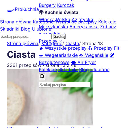
Burgery
Kurczak
🍳
ProKuchnia
🌍 Kuchnie świata
Włoska
Polska
Azjatycka
Strona główna
Kategorie
Wszystkie przepisy
Kolekcje
Meksykańska
Amerykańska
Zobacz
Składniki
Blog
Ulubione
wszystkie →
Szukaj
Przepisy
Strona główna
/
Kategorie
/
Ciasta
/
Strona 13
🔥 Wszystkie przepisy
💪 Przepisy Fit
Ciasta
🥗 Wegetariańskie
🌱 Wegańskie
🌾
Bezglutenowe
🌪️ Air Fryer
2261 przepisów · strona 13 z 48
Kolekcje
Składniki
Blog
Ulubione