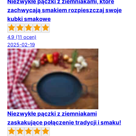
Niezwykłe pączki z ziemniakami, które
zachwycają smakiem rozpieszczaj swoje
kubki smakowe
4.9
(11 ocen)
2025-02-19
Niezwykłe pączki z ziemniakami
zaskakujące połączenie tradycji i smaku!