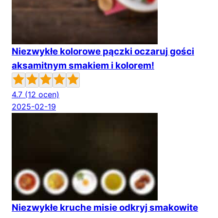
Niezwykłe kolorowe pączki oczaruj gości
aksamitnym smakiem i kolorem!
4.7
(12 ocen)
2025-02-19
Niezwykłe kruche misie odkryj smakowite