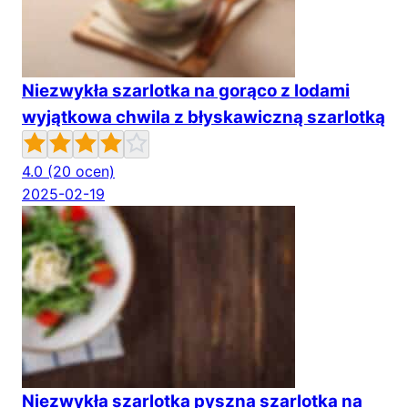
Niezwykła szarlotka na gorąco z lodami
wyjątkowa chwila z błyskawiczną szarlotką
4.0
(20 ocen)
2025-02-19
Niezwykła szarlotka pyszna szarlotka na