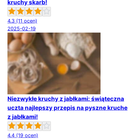
kruchy skarb!
4.3
(11 ocen)
2025-02-19
Niezwykłe kruchy z jabłkami: świąteczna
uczta najlepszy przepis na pyszne kruche
z jabłkami!
4.4
(19 ocen)