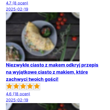
4.7
(8 ocen)
2025-02-19
Niezwykłe ciasto z makem odkryj przepis
na wyjątkowe ciasto z makiem, które
zachwyci twoich gości!
4.6
(18 ocen)
2025-02-19