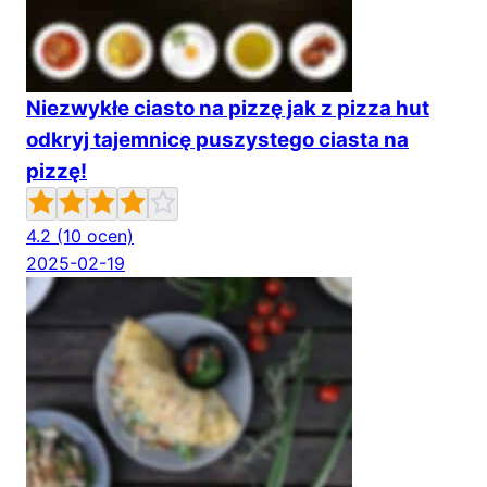
Niezwykłe ciasto na pizzę jak z pizza hut
odkryj tajemnicę puszystego ciasta na
pizzę!
4.2
(10 ocen)
2025-02-19