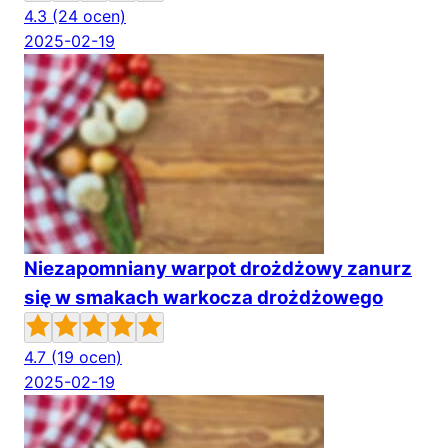
4.3
(24 ocen)
2025-02-19
Niezapomniany warpot drożdżowy zanurz
się w smakach warkocza drożdżowego
4.7
(19 ocen)
2025-02-19