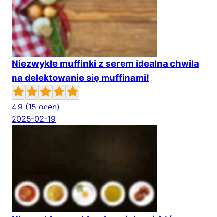
Niezwykłe muffinki z serem idealna chwila
na delektowanie się muffinami!
4.9
(15 ocen)
2025-02-19