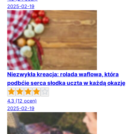
2025-02-19
Niezwykła kreacja: rolada waflowa, która
podbćie serca słodka uczta w każdą okazję
4.3
(12 ocen)
2025-02-19