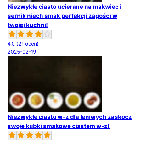
Niezwykłe ciasto ucierane na makwiec i
sernik niech smak perfekcji zagości w
twojej kuchni!
4.0
(21 ocen)
2025-02-19
Niezwykłe ciasto w-z dla leniwych zaskocz
swoje kubki smakowe ciastem w-z!