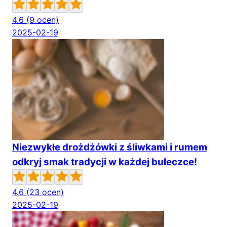
4.6
(9 ocen)
2025-02-19
Niezwykłe drożdżówki z śliwkami i rumem
odkryj smak tradycji w każdej bułeczce!
4.6
(23 ocen)
2025-02-19