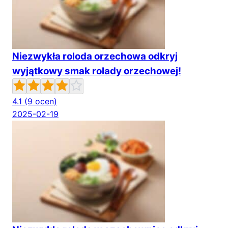
Niezwykła roloda orzechowa odkryj
wyjątkowy smak rolady orzechowej!
4.1
(9 ocen)
2025-02-19