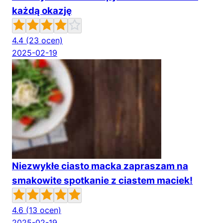
każdą okazję
4.4
(23 ocen)
2025-02-19
Niezwykłe ciasto macka zapraszam na
smakowite spotkanie z ciastem maciek!
4.6
(13 ocen)
2025-02-19