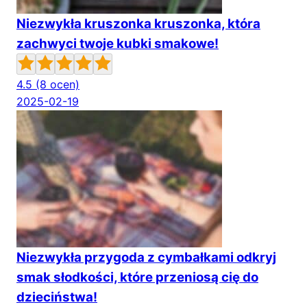
Niezwykła kruszonka kruszonka, która
zachwyci twoje kubki smakowe!
4.5
(8 ocen)
2025-02-19
Niezwykła przygoda z cymbałkami odkryj
smak słodkości, które przeniosą cię do
dzieciństwa!