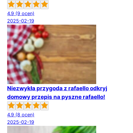
4.9
(9 ocen)
2025-02-19
Niezwykła przygoda z rafaello odkryj
domowy przepis na pyszne rafaello!
4.9
(8 ocen)
2025-02-19