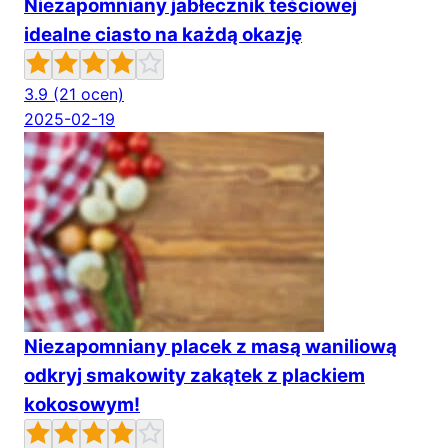
Niezapomniany jabłecznik teściowej
idealne ciasto na każdą okazję
3.9
(21 ocen)
2025-02-19
Niezapomniany placek z masą waniliową
odkryj smakowity zakątek z plackiem
kokosowym!