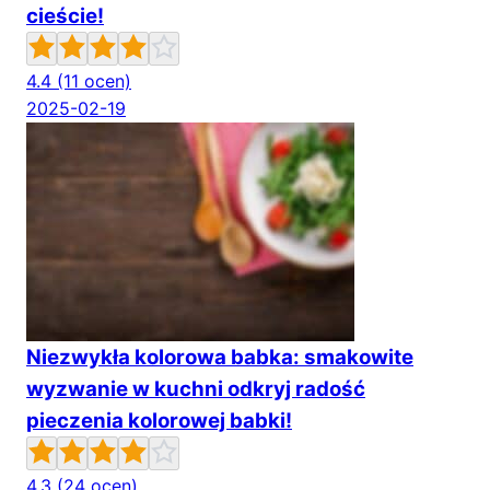
cieście!
4.4
(11 ocen)
2025-02-19
Niezwykła kolorowa babka: smakowite
wyzwanie w kuchni odkryj radość
pieczenia kolorowej babki!
4.3
(24 ocen)