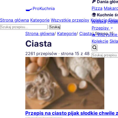
🍕 Dania gł
🍳
Pizza
Makar
ProKuchnia
🌍 Kuchnie ś
Strona główna
Kategorie
Wszystkie przepisy
Kolekcje
Skła
Włoska
Pols
Szukaj
Przepisy
Strona główna
/
Kategorie
/
Ciasta
/
Strona 15
🔥 Wszystkie
Kolekcje
Skła
Ciasta
2261 przepisów · strona 15 z 48
Przepis na ciasto pijak słodkie chwil