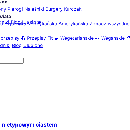
ówne
ony
Pierogi
Naleśniki
Burgery
Kurczak
wiata
dniki
Blog
Ulubione
ka
Azjatycka
Meksykańska
Amerykańska
Zobacz wszystki
 przepisy
💪 Przepisy Fit
🥗 Wegetariańskie
🌱 Wegańskie

dniki
Blog
Ulubione
e z nietypowym ciastem