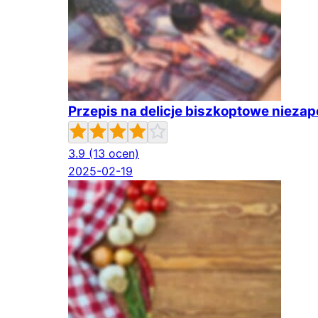
Przepis na delicje biszkoptowe nieza
3.9
(13 ocen)
2025-02-19