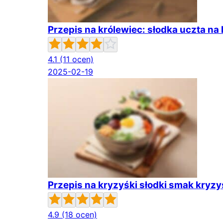
Przepis na królewiec: słodka uczta na
4.1
(11 ocen)
2025-02-19
Przepis na kryzyśki słodki smak kryz
4.9
(18 ocen)