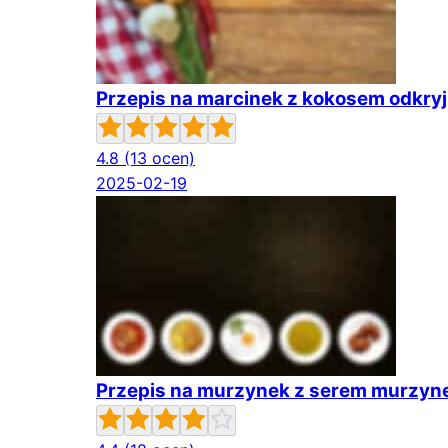
Przepis na marcinek z kokosem odkry
4.8
(13 ocen)
2025-02-19
Przepis na murzynek z serem murzyne