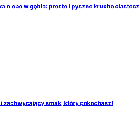
a niebo w gębie: proste i pyszne kruche ciastec
mi zachwycający smak, który pokochasz!