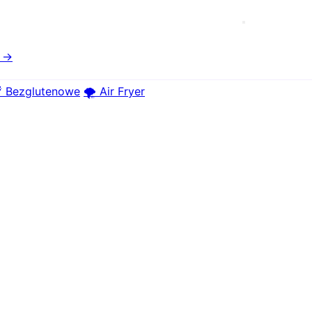
e →
 Bezglutenowe
🌪️ Air Fryer