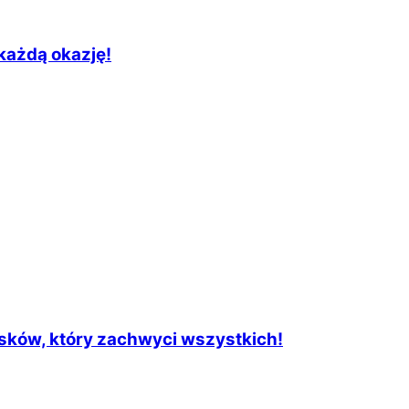
 każdą okazję!
ysków, który zachwyci wszystkich!