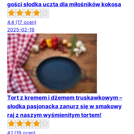
gości słodka uczta dla miłośników kokosa
4.4
(17 ocen)
2025-02-19
Tort z kremem i dżemem truskawkowym –
słodka pasjonacka zanurz się w smakowy
raj z naszym wyśmienitym tortem!
4.1
(19 ocen)