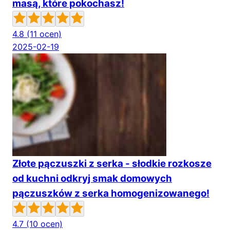
masą, które pokochasz!
4.8
(11 ocen)
2025-02-19
Złote pączuszki z serka - słodkie rozkosze
od kuchni odkryj smak domowych
pączuszków z serka homogenizowanego!
4.7
(10 ocen)