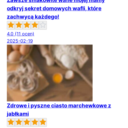
Zawsze smakowite wafle mojej mamy
odkryj sekret domowych wafli, które
zachwycą każdego!
4.0
(11 ocen)
2025-02-19
Zdrowe i pyszne ciasto marchewkowe z
jabłkami