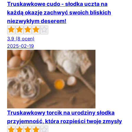
Truskawkowe cudo - słodka uczta na
każdą okazję zachwyć swoich bliskich
niezwykłym deserem!
3.9
(8 ocen)
2025-02-19
Truskawkowy torcik na urodziny słodka
przyjemność, która rozpieści twoje zmysły