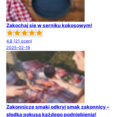
Zakochaj się w serniku kokosowym!
4.8
(21 ocen)
2025-02-19
Zakonnicze smaki odkryj smak zakonnicy –
słodka pokusa każdego podniebienia!