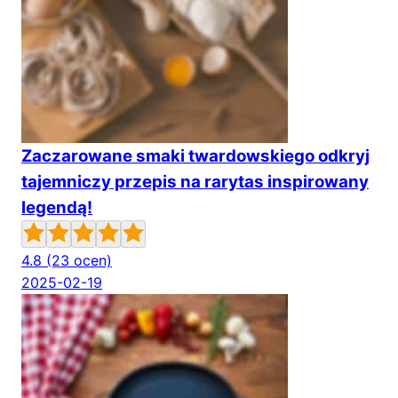
Zaczarowane smaki twardowskiego odkryj
tajemniczy przepis na rarytas inspirowany
legendą!
4.8
(23 ocen)
2025-02-19