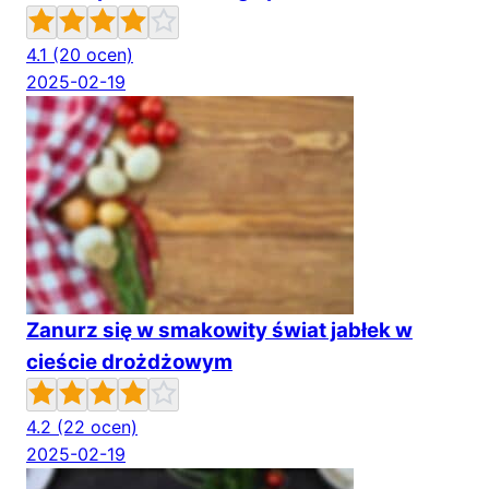
4.1
(20 ocen)
2025-02-19
Zanurz się w smakowity świat jabłek w
cieście drożdżowym
4.2
(22 ocen)
2025-02-19