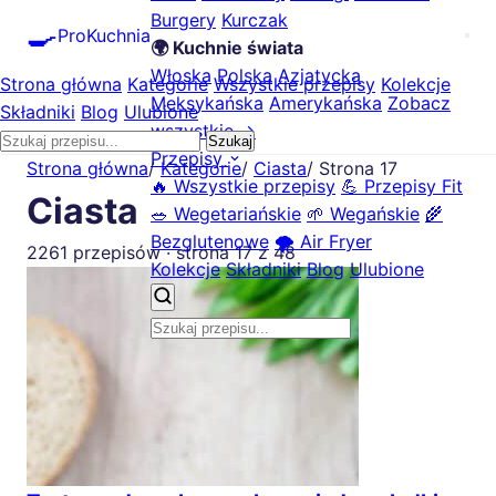
Burgery
Kurczak
🍳
ProKuchnia
🌍 Kuchnie świata
Włoska
Polska
Azjatycka
Strona główna
Kategorie
Wszystkie przepisy
Kolekcje
Meksykańska
Amerykańska
Zobacz
Składniki
Blog
Ulubione
wszystkie →
Szukaj
Przepisy
Strona główna
/
Kategorie
/
Ciasta
/
Strona 17
🔥 Wszystkie przepisy
💪 Przepisy Fit
Ciasta
🥗 Wegetariańskie
🌱 Wegańskie
🌾
Bezglutenowe
🌪️ Air Fryer
2261 przepisów · strona 17 z 48
Kolekcje
Składniki
Blog
Ulubione