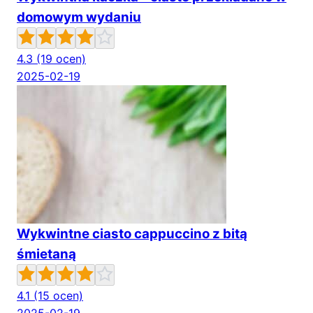
domowym wydaniu
4.3
(19 ocen)
2025-02-19
Wykwintne ciasto cappuccino z bitą
śmietaną
4.1
(15 ocen)