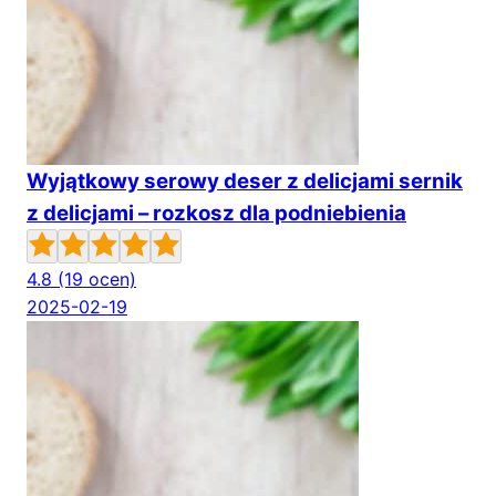
Wyjątkowy serowy deser z delicjami sernik
z delicjami – rozkosz dla podniebienia
4.8
(19 ocen)
2025-02-19