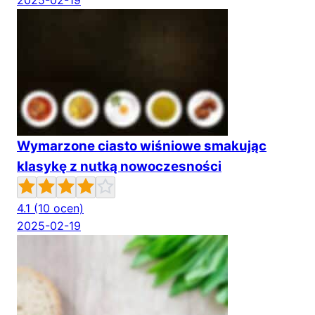
2025-02-19
Wymarzone ciasto wiśniowe smakując
klasykę z nutką nowoczesności
4.1
(10 ocen)
2025-02-19