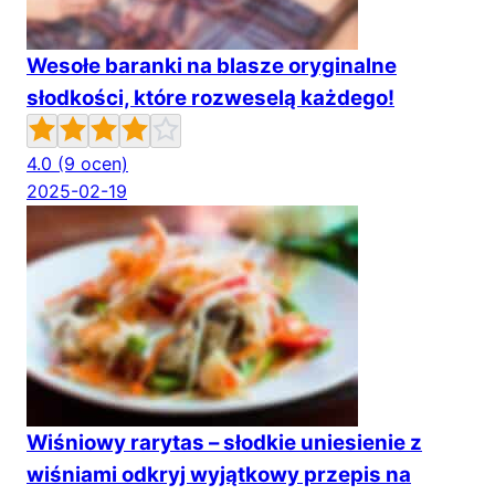
Wesołe baranki na blasze oryginalne
słodkości, które rozweselą każdego!
4.0
(9 ocen)
2025-02-19
Wiśniowy rarytas – słodkie uniesienie z
wiśniami odkryj wyjątkowy przepis na