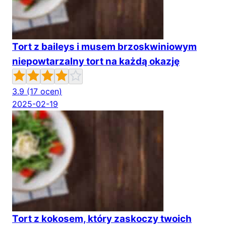
Tort z baileys i musem brzoskwiniowym
niepowtarzalny tort na każdą okazję
3.9
(17 ocen)
2025-02-19
Tort z kokosem, który zaskoczy twoich