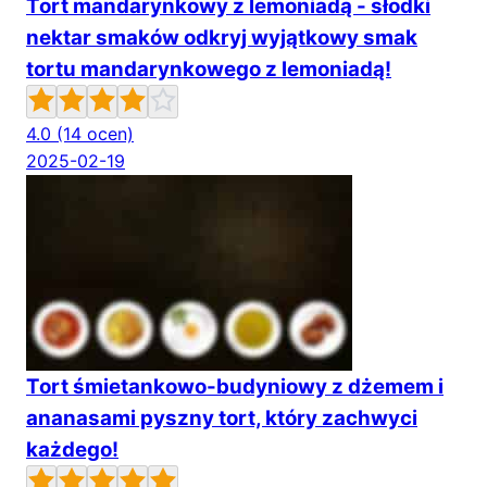
Tort mandarynkowy z lemoniadą - słodki
nektar smaków odkryj wyjątkowy smak
tortu mandarynkowego z lemoniadą!
4.0
(14 ocen)
2025-02-19
Tort śmietankowo-budyniowy z dżemem i
ananasami pyszny tort, który zachwyci
każdego!