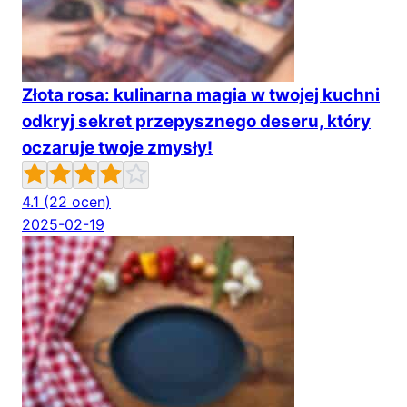
Złota rosa: kulinarna magia w twojej kuchni
odkryj sekret przepysznego deseru, który
oczaruje twoje zmysły!
4.1
(22 ocen)
2025-02-19