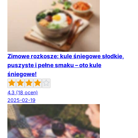
Zimowe rozkosze: kule śniegowe słodkie,
puszyste i pełne smaku – oto kule
śniegowe!
4.3
(18 ocen)
2025-02-19