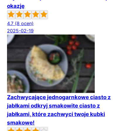
okazję
4.7
(8 ocen)
2025-02-19
Zachwycające jednogarnkowe ciasto z
jabłkami odkryj smakowite ciasto z
jabłkami, które zachwyci twoje kubki
smakowe!