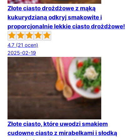
Złote ciasto drożdżowe z mąką
kukurydzianą odkryj smakowite i
proporcjonalnie lekkie ciasto drożdżowe!
4.7
(21 ocen)
2025-02-19
Złote ciasto, które uwodzi smakiem
cudowne ciasto z mirabelkami i słodką