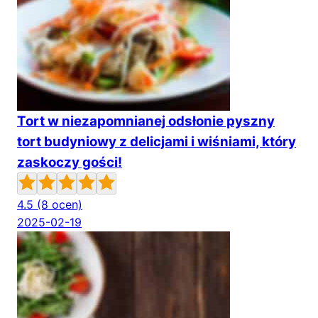
Tort w niezapomnianej odsłonie pyszny
tort budyniowy z delicjami i wiśniami, który
zaskoczy gości!
4.5
(8 ocen)
2025-02-19