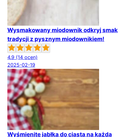
Wysmakowany miodownik odkryj smak
tradycji z pysznym miodownikiem!
4.9
(14 ocen)
2025-02-19
Wyśmienite jabłka do ciasta na każdą