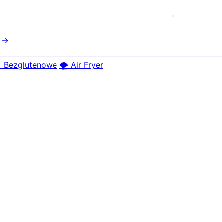
e →
 Bezglutenowe
🌪️ Air Fryer