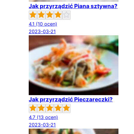
Jak przyrządzić Piana sztywna?
4.1
(10 ocen)
2023-03-21
Jak przyrządzić Pieczareczki?
4.7
(13 ocen)
2023-03-21