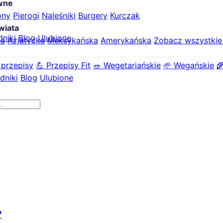
ówne
ony
Pierogi
Naleśniki
Burgery
Kurczak
wiata
dniki
Blog
Ulubione
ka
Azjatycka
Meksykańska
Amerykańska
Zobacz wszystki
 przepisy
💪 Przepisy Fit
🥗 Wegetariańskie
🌱 Wegańskie

dniki
Blog
Ulubione
?