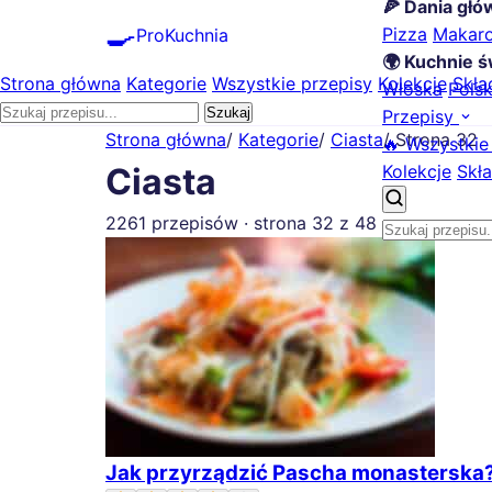
🍕 Dania gł
🍳
Pizza
Makar
ProKuchnia
🌍 Kuchnie ś
Strona główna
Kategorie
Wszystkie przepisy
Kolekcje
Skła
Włoska
Pols
Szukaj
Przepisy
Strona główna
/
Kategorie
/
Ciasta
/
Strona 32
🔥 Wszystkie
Kolekcje
Skła
Ciasta
2261 przepisów · strona 32 z 48
Jak przyrządzić Pascha monasterska