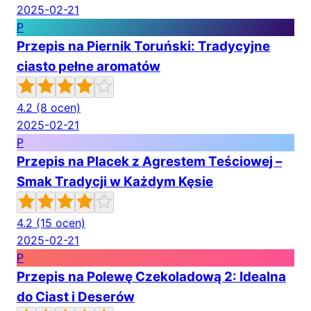
2025-02-21
P
Przepis na Piernik Toruński: Tradycyjne
ciasto pełne aromatów
4.2
(8 ocen)
2025-02-21
P
Przepis na Placek z Agrestem Teściowej –
Smak Tradycji w Każdym Kęsie
4.2
(15 ocen)
2025-02-21
P
Przepis na Polewę Czekoladową 2: Idealna
do Ciast i Deserów