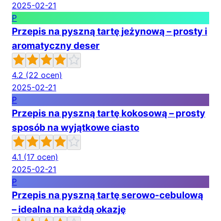
2025-02-21
P
Przepis na pyszną tartę jeżynową – prosty i
aromatyczny deser
4.2
(22 ocen)
2025-02-21
P
Przepis na pyszną tartę kokosową – prosty
sposób na wyjątkowe ciasto
4.1
(17 ocen)
2025-02-21
P
Przepis na pyszną tartę serowo-cebulową
– idealna na każdą okazję