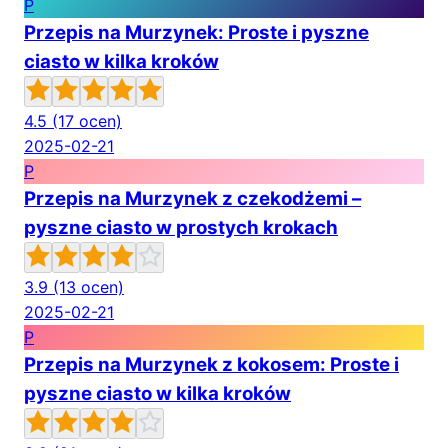
P
Przepis na Murzynek: Proste i pyszne
ciasto w kilka kroków
4.5
(17 ocen)
2025-02-21
P
Przepis na Murzynek z czekodżemi –
pyszne ciasto w prostych krokach
3.9
(13 ocen)
2025-02-21
P
Przepis na Murzynek z kokosem: Proste i
pyszne ciasto w kilka kroków