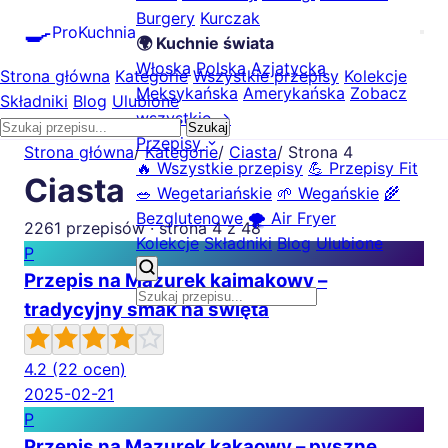
Burgery
Kurczak
🍳
ProKuchnia
🌍 Kuchnie świata
Włoska
Polska
Azjatycka
Strona główna
Kategorie
Wszystkie przepisy
Kolekcje
Meksykańska
Amerykańska
Zobacz
Składniki
Blog
Ulubione
wszystkie →
Szukaj
Przepisy
Strona główna
/
Kategorie
/
Ciasta
/
Strona 4
🔥 Wszystkie przepisy
💪 Przepisy Fit
Ciasta
🥗 Wegetariańskie
🌱 Wegańskie
🌾
Bezglutenowe
🌪️ Air Fryer
2261 przepisów · strona 4 z 48
Kolekcje
Składniki
Blog
Ulubione
P
Przepis na Mazurek kajmakowy –
tradycyjny smak na święta
4.2
(22 ocen)
2025-02-21
P
Przepis na Mazurek kakaowy – pyszne