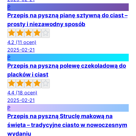
P
Przepis na pyszną pianę sztywną do ciast –
prosty i niezawodny sposób
4.2
(11 ocen)
2025-02-21
P
Przepis na pyszną polewę czekoladową do
placków i ciast
4.4
(18 ocen)
2025-02-21
P
Przepis na pyszną Struclę makową na
święta – tradycyjne ciasto w nowoczesnym
wydaniu