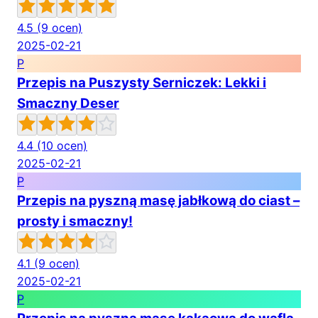
4.5
(9 ocen)
2025-02-21
P
Przepis na Puszysty Serniczek: Lekki i
Smaczny Deser
4.4
(10 ocen)
2025-02-21
P
Przepis na pyszną masę jabłkową do ciast –
prosty i smaczny!
4.1
(9 ocen)
2025-02-21
P