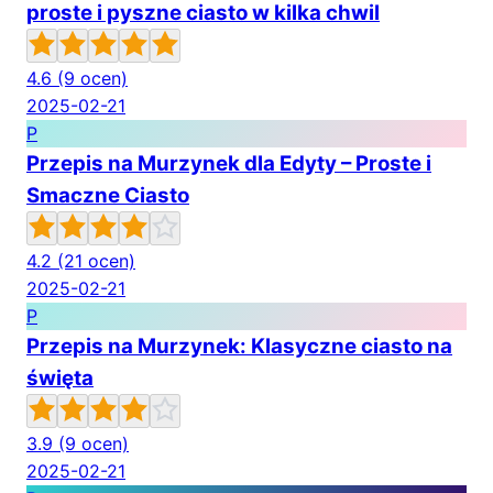
proste i pyszne ciasto w kilka chwil
4.6
(9 ocen)
2025-02-21
P
Przepis na Murzynek dla Edyty – Proste i
Smaczne Ciasto
4.2
(21 ocen)
2025-02-21
P
Przepis na Murzynek: Klasyczne ciasto na
święta
3.9
(9 ocen)
2025-02-21