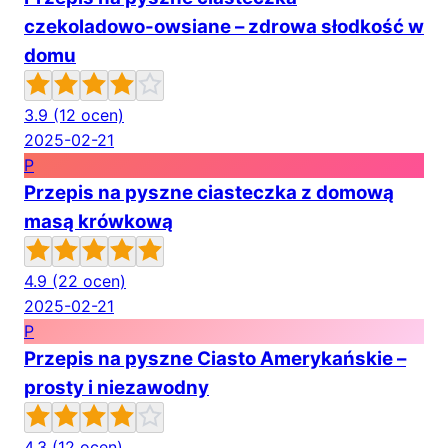
czekoladowo-owsiane – zdrowa słodkość w
domu
3.9
(12 ocen)
2025-02-21
P
Przepis na pyszne ciasteczka z domową
masą krówkową
4.9
(22 ocen)
2025-02-21
P
Przepis na pyszne Ciasto Amerykańskie –
prosty i niezawodny
4.3
(12 ocen)