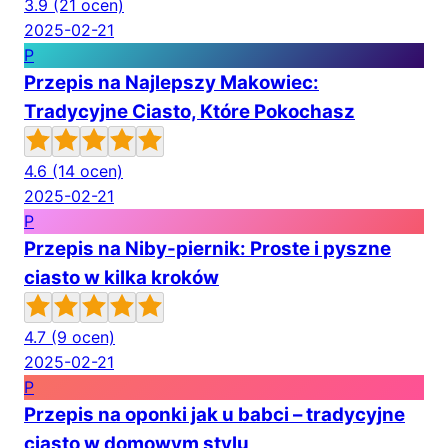
3.9
(21 ocen)
2025-02-21
P
Przepis na Najlepszy Makowiec:
Tradycyjne Ciasto, Które Pokochasz
4.6
(14 ocen)
2025-02-21
P
Przepis na Niby-piernik: Proste i pyszne
ciasto w kilka kroków
4.7
(9 ocen)
2025-02-21
P
Przepis na oponki jak u babci – tradycyjne
ciasto w domowym stylu