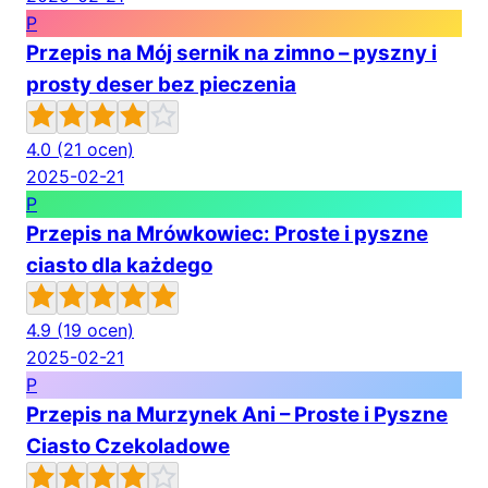
P
Przepis na Mój sernik na zimno – pyszny i
prosty deser bez pieczenia
4.0
(21 ocen)
2025-02-21
P
Przepis na Mrówkowiec: Proste i pyszne
ciasto dla każdego
4.9
(19 ocen)
2025-02-21
P
Przepis na Murzynek Ani – Proste i Pyszne
Ciasto Czekoladowe