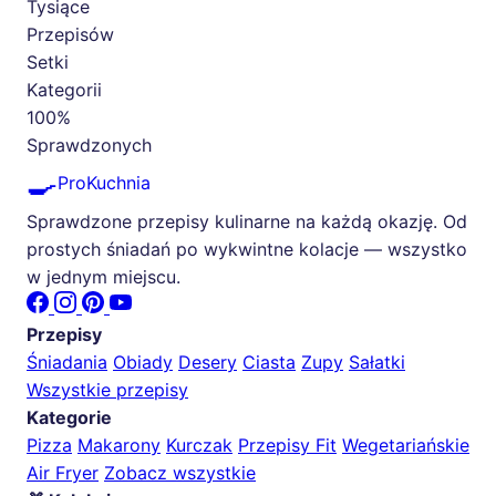
Tysiące
Przepisów
Setki
Kategorii
100%
Sprawdzonych
🍳
ProKuchnia
Sprawdzone przepisy kulinarne na każdą okazję. Od
prostych śniadań po wykwintne kolacje — wszystko
w jednym miejscu.
Przepisy
Śniadania
Obiady
Desery
Ciasta
Zupy
Sałatki
Wszystkie przepisy
Kategorie
Pizza
Makarony
Kurczak
Przepisy Fit
Wegetariańskie
Air Fryer
Zobacz wszystkie