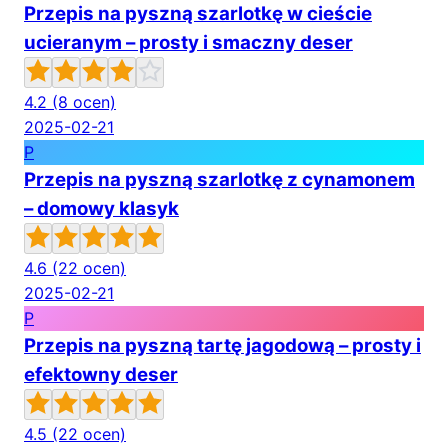
Przepis na pyszną szarlotkę w cieście
ucieranym – prosty i smaczny deser
4.2
(8 ocen)
2025-02-21
P
Przepis na pyszną szarlotkę z cynamonem
– domowy klasyk
4.6
(22 ocen)
2025-02-21
P
Przepis na pyszną tartę jagodową – prosty i
efektowny deser
4.5
(22 ocen)