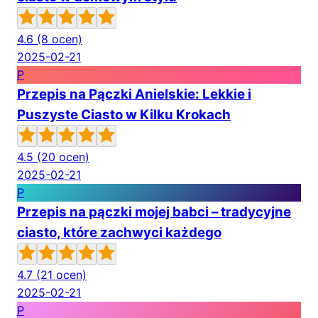
4.6
(8 ocen)
2025-02-21
P
Przepis na Pączki Anielskie: Lekkie i
Puszyste Ciasto w Kilku Krokach
4.5
(20 ocen)
2025-02-21
P
Przepis na pączki mojej babci – tradycyjne
ciasto, które zachwyci każdego
4.7
(21 ocen)
2025-02-21
P