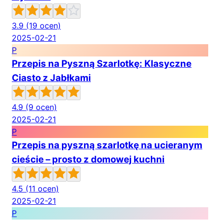
3.9
(19 ocen)
2025-02-21
P
Przepis na Pyszną Szarlotkę: Klasyczne
Ciasto z Jabłkami
4.9
(9 ocen)
2025-02-21
P
Przepis na pyszną szarlotkę na ucieranym
cieście – prosto z domowej kuchni
4.5
(11 ocen)
2025-02-21
P