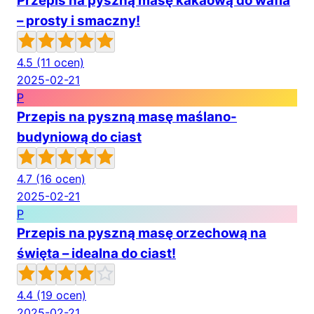
Przepis na pyszną masę kakaową do wafla
– prosty i smaczny!
4.5
(11 ocen)
2025-02-21
P
Przepis na pyszną masę maślano-
budyniową do ciast
4.7
(16 ocen)
2025-02-21
P
Przepis na pyszną masę orzechową na
święta – idealna do ciast!
4.4
(19 ocen)
2025-02-21