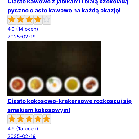
Ciasto kawowe z jabłkami i białą czekoladą
pyszne ciasto kawowe na każdą okazję!
4.0
(14 ocen)
2025-02-19
Ciasto kokosowo-krakersowe rozkoszuj się
smakiem kokosowym!
4.6
(15 ocen)
2025-02-19