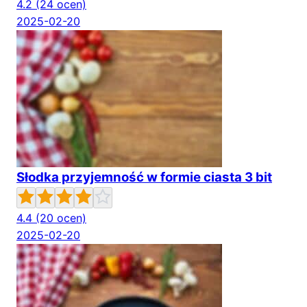
4.2
(24 ocen)
2025-02-20
Słodka przyjemność w formie ciasta 3 bit
4.4
(20 ocen)
2025-02-20