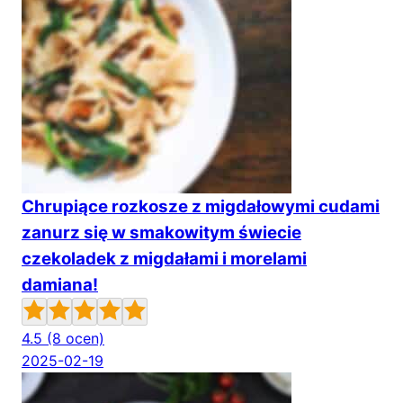
Chrupiące rozkosze z migdałowymi cudami
zanurz się w smakowitym świecie
czekoladek z migdałami i morelami
damiana!
4.5
(8 ocen)
2025-02-19