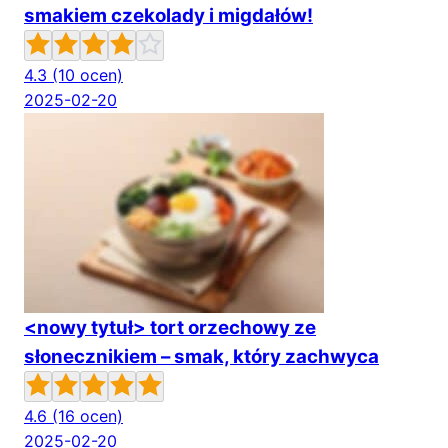
smakiem czekolady i migdałów!
4.3
(10 ocen)
2025-02-20
<nowy tytuł> tort orzechowy ze
słonecznikiem – smak, który zachwyca
4.6
(16 ocen)
2025-02-20