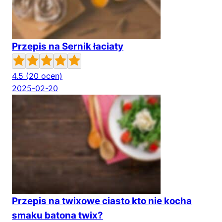
Przepis na Sernik łaciaty
4.5
(20 ocen)
2025-02-20
Przepis na twixowe ciasto kto nie kocha
smaku batona twix?