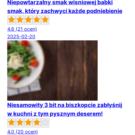
Niepowtarzalny smak wisniowej babki
smak, który zachwyci każde podniebienie
4.6
(21 ocen)
2025-02-20
Niesamowity 3 bit na biszkopcie zabłyśnij
w kuchni z tym pysznym deserem!
4.0
(20 ocen)