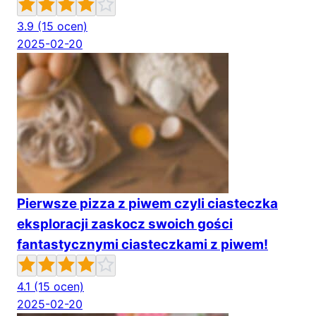
3.9
(15 ocen)
2025-02-20
Pierwsze pizza z piwem czyli ciasteczka
eksploracji zaskocz swoich gości
fantastycznymi ciasteczkami z piwem!
4.1
(15 ocen)
2025-02-20