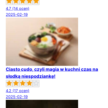
4.7
(14 ocen)
2025-02-19
Ciasto cudo, czyli magia w kuchni czas na
słodką niespodziankę!
4.2
(17 ocen)
2025-02-19