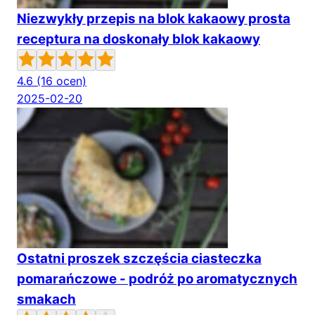
Niezwykły przepis na blok kakaowy prosta
receptura na doskonały blok kakaowy
4.6
(16 ocen)
2025-02-20
Ostatni proszek szczęścia ciasteczka
pomarańczowe - podróż po aromatycznych
smakach