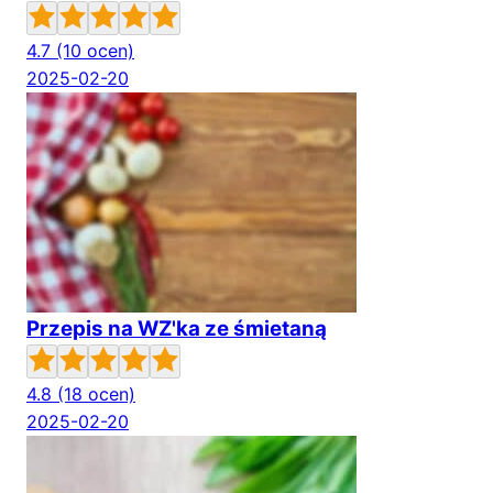
4.7
(10 ocen)
2025-02-20
Przepis na WZ'ka ze śmietaną
4.8
(18 ocen)
2025-02-20