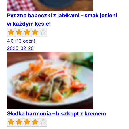
Pyszne babeczki z jabłkami – smak jesieni
w każdym kęsie!
4.0
(13 ocen)
2025-02-20
Słodka harmonia – biszkopt z kremem