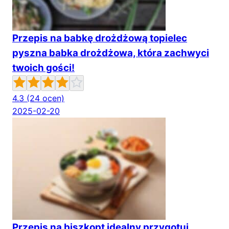
Przepis na babkę drożdżową topielec
pyszna babka drożdżowa, która zachwyci
twoich gości!
4.3
(24 ocen)
2025-02-20
Przepis na biszkopt idealny przygotuj