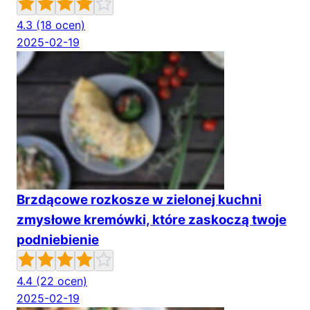
4.3
(18 ocen)
2025-02-19
Brzdącowe rozkosze w zielonej kuchni
zmysłowe kremówki, które zaskoczą twoje
podniebienie
4.4
(22 ocen)
2025-02-19