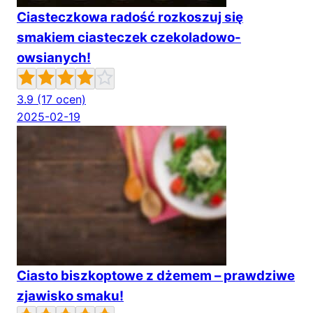
Ciasteczkowa radość rozkoszuj się
smakiem ciasteczek czekoladowo-
owsianych!
3.9
(17 ocen)
2025-02-19
Ciasto biszkoptowe z dżemem – prawdziwe
zjawisko smaku!