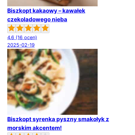
Biszkopt kakaowy – kawałek
czekoladowego nieba
4.6
(16 ocen)
2025-02-19
Biszkopt syrenka pyszny smakołyk z
morskim akcentem!