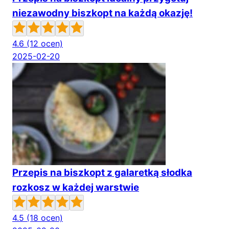
niezawodny biszkopt na każdą okazję!
4.6
(12 ocen)
2025-02-20
Przepis na biszkopt z galaretką słodka
rozkosz w każdej warstwie
4.5
(18 ocen)