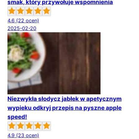
smak, który przywołuje wspomnienia
4.6
(22 ocen)
2025-02-20
Niezwykła słodycz jabłek w apetycznym
wypieku odkryj przepis na pyszne apple
speed!
4.9
(23 ocen)