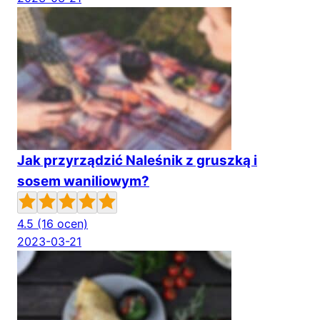
Jak przyrządzić Naleśnik z gruszką i
sosem waniliowym?
4.5
(16 ocen)
2023-03-21