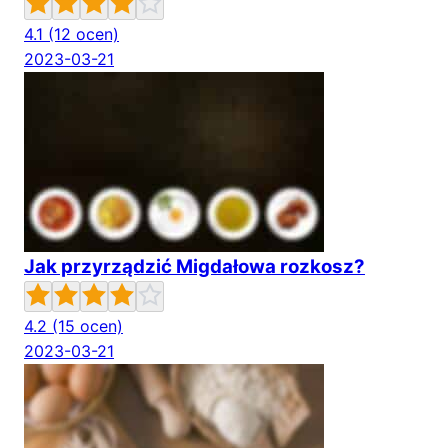
4.1
(12 ocen)
2023-03-21
Jak przyrządzić Migdałowa rozkosz?
4.2
(15 ocen)
2023-03-21