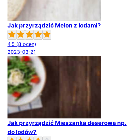
Jak przyrządzić Melon z lodami?
4.5
(8 ocen)
2023-03-21
Jak przyrządzić Mieszanka deserowa np.
do lodów?