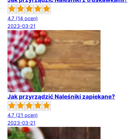
4.7
(14 ocen)
2023-03-21
Jak przyrządzić Naleśniki zapiekane?
4.7
(21 ocen)
2023-03-21