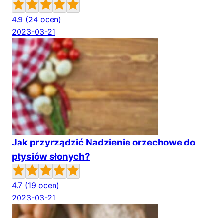
4.9
(24 ocen)
2023-03-21
Jak przyrządzić Nadzienie orzechowe do
ptysiów słonych?
4.7
(19 ocen)
2023-03-21