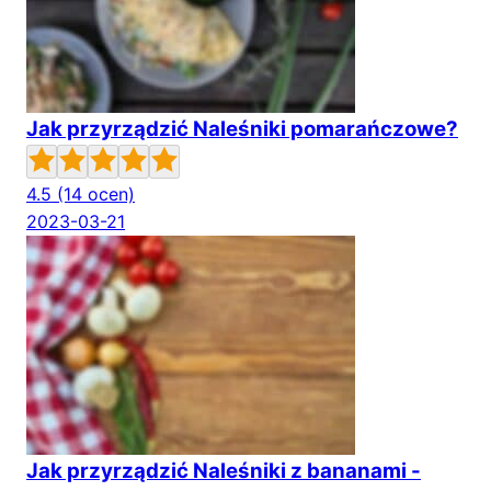
Jak przyrządzić Naleśniki pomarańczowe?
4.5
(14 ocen)
2023-03-21
Jak przyrządzić Naleśniki z bananami -