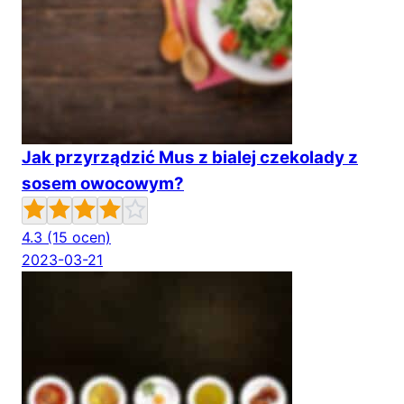
Jak przyrządzić Mus z bialej czekolady z
sosem owocowym?
4.3
(15 ocen)
2023-03-21