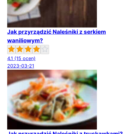
Jak przyrządzić Naleśniki z serkiem
waniliowym?
4.1
(15 ocen)
2023-03-21
Jak przyrządzić Naleśniki z truskawkami?