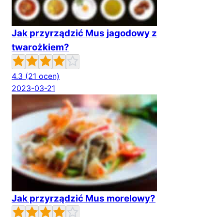
Jak przyrządzić Mus jagodowy z
twarożkiem?
4.3
(21 ocen)
2023-03-21
Jak przyrządzić Mus morelowy?