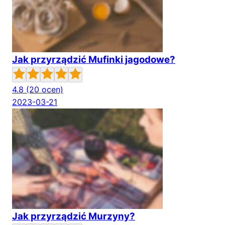
Jak przyrządzić Mufinki jagodowe?
4.8
(20 ocen)
2023-03-21
Jak przyrządzić Murzyny?