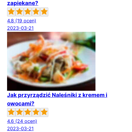
zapiekane?
4.8
(19 ocen)
2023-03-21
Jak przyrządzić Naleśniki z kremem i
owocami?
4.6
(24 ocen)
2023-03-21