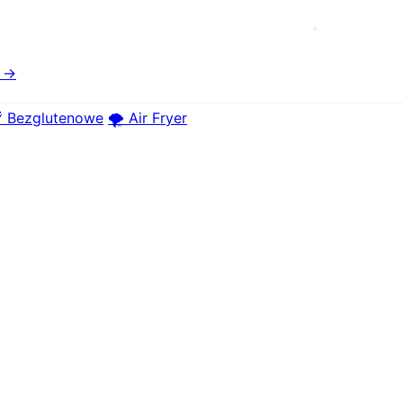
e →
 Bezglutenowe
🌪️ Air Fryer