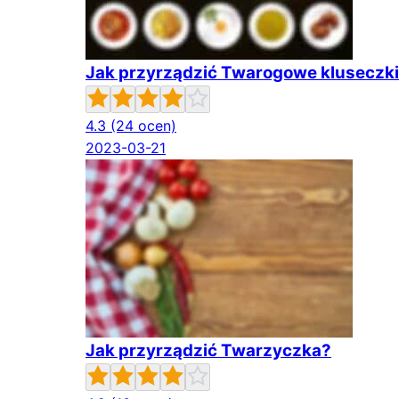
Jak przyrządzić Twarogowe kluseczki 
4.3
(24 ocen)
2023-03-21
Jak przyrządzić Twarzyczka?