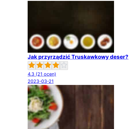
Jak przyrządzić Truskawkowy deser?
4.3
(21 ocen)
2023-03-21