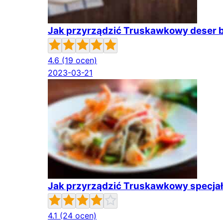
Jak przyrządzić Truskawkowy deser 
4.6
(19 ocen)
2023-03-21
Jak przyrządzić Truskawkowy specja
4.1
(24 ocen)