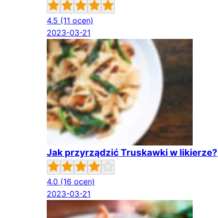
4.5
(11 ocen)
2023-03-21
Jak przyrządzić Truskawki w likierze?
4.0
(16 ocen)
2023-03-21