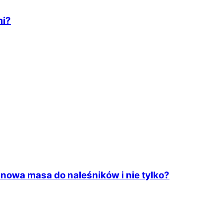
mi?
owa masa do naleśników i nie tylko?