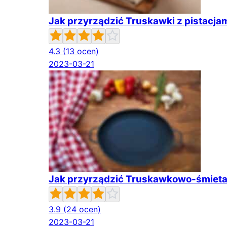
Jak przyrządzić Truskawki z pistacja
4.3
(13 ocen)
2023-03-21
Jak przyrządzić Truskawkowo-śmietan
3.9
(24 ocen)
2023-03-21