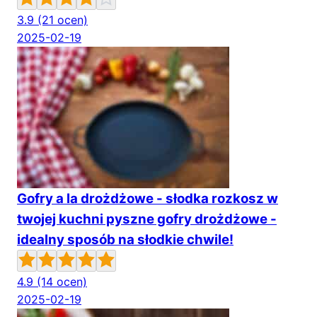
3.9
(21 ocen)
2025-02-19
Gofry a la drożdżowe - słodka rozkosz w
twojej kuchni pyszne gofry drożdżowe -
idealny sposób na słodkie chwile!
4.9
(14 ocen)
2025-02-19