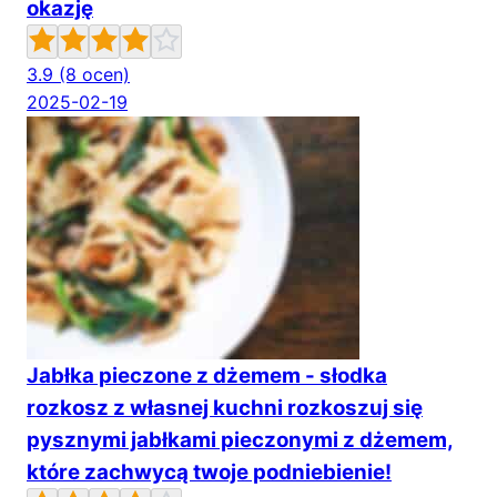
okazję
3.9
(8 ocen)
2025-02-19
Jabłka pieczone z dżemem - słodka
rozkosz z własnej kuchni rozkoszuj się
pysznymi jabłkami pieczonymi z dżemem,
które zachwycą twoje podniebienie!