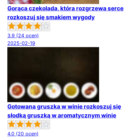
Gorąca czekolada, która rozgrzewa serce
rozkoszuj się smakiem wygody
3.9
(24 ocen)
2025-02-19
Gotowana gruszka w winie rozkoszuj się
słodką gruszką w aromatycznym winie
4.0
(20 ocen)