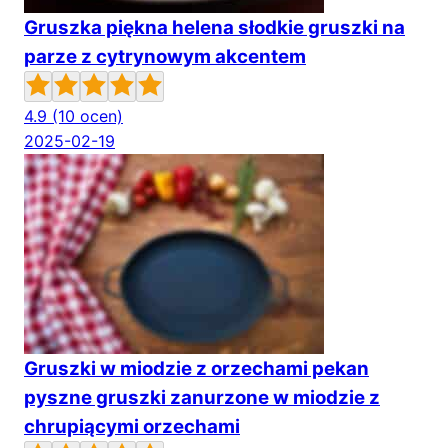
Gruszka piękna helena słodkie gruszki na
parze z cytrynowym akcentem
4.9
(10 ocen)
2025-02-19
Gruszki w miodzie z orzechami pekan
pyszne gruszki zanurzone w miodzie z
chrupiącymi orzechami