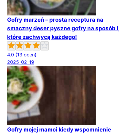
Gofry marzeń – prosta receptura na
smaczny deser pyszne gofry na sposób i,
które zachwycą każdego!
4.0
(13 ocen)
2025-02-19
Gofry mojej mamci kiedy wspomnienie