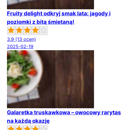
Fruity delight odkryj smak lata: jagody i
poziomki z bitą śmietaną!
3.9
(13 ocen)
2025-02-19
Galaretka truskawkowa – owocowy rarytas
na każdą okazję