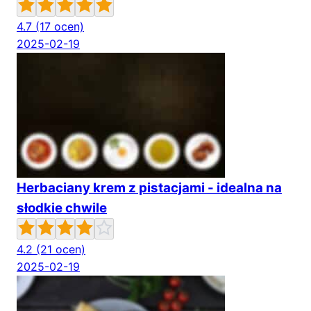
4.7
(17 ocen)
2025-02-19
Herbaciany krem z pistacjami - idealna na
słodkie chwile
4.2
(21 ocen)
2025-02-19