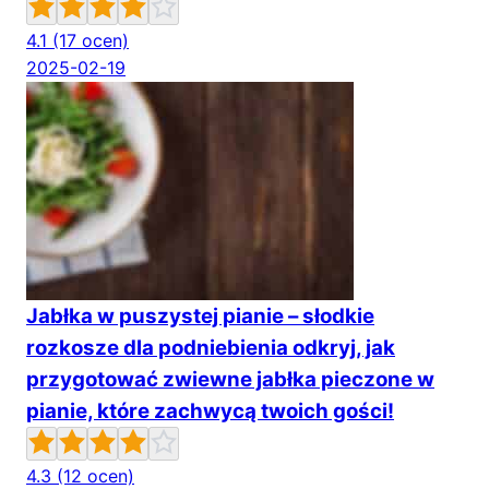
4.1
(17 ocen)
2025-02-19
Jabłka w puszystej pianie – słodkie
rozkosze dla podniebienia odkryj, jak
przygotować zwiewne jabłka pieczone w
pianie, które zachwycą twoich gości!
4.3
(12 ocen)