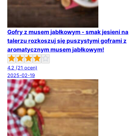
Gofry z musem jabłkowym - smak jesieni na
talerzu rozkoszuj się puszystymi goframi z
aromatycznym musem jabłkowym!
4.2
(21 ocen)
2025-02-19