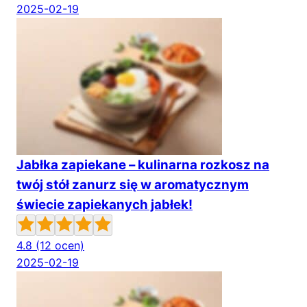
2025-02-19
Jabłka zapiekane – kulinarna rozkosz na
twój stół zanurz się w aromatycznym
świecie zapiekanych jabłek!
4.8
(12 ocen)
2025-02-19