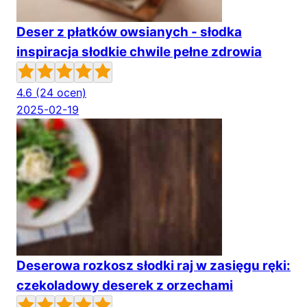
Deser z płatków owsianych - słodka
inspiracja słodkie chwile pełne zdrowia
4.6
(24 ocen)
2025-02-19
Deserowa rozkosz słodki raj w zasięgu ręki:
czekoladowy deserek z orzechami