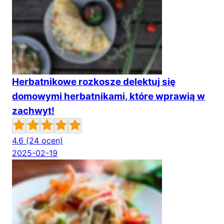
Herbatnikowe rozkosze delektuj się
domowymi herbatnikami, które wprawią w
zachwyt!
4.6
(24 ocen)
2025-02-19