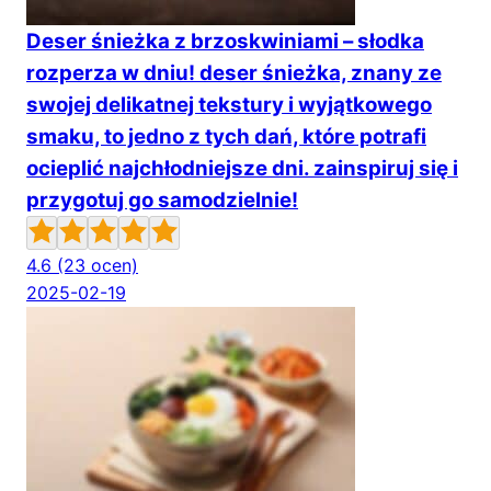
Deser śnieżka z brzoskwiniami – słodka
rozperza w dniu! deser śnieżka, znany ze
swojej delikatnej tekstury i wyjątkowego
smaku, to jedno z tych dań, które potrafi
ocieplić najchłodniejsze dni. zainspiruj się i
przygotuj go samodzielnie!
4.6
(23 ocen)
2025-02-19