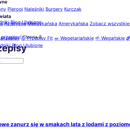
ówne
ony
Pierogi
Naleśniki
Burgery
Kurczak
wiata
dniki
Blog
Ulubione
ka
Azjatycka
Meksykańska
Amerykańska
Zobacz wszystki
 przepisy
/
Strona 8
 przepisy
💪 Przepisy Fit
🥗 Wegetariańskie
🌱 Wegańskie

dniki
Blog
Ulubione
zepisy
we zanurz się w smakach lata z lodami z poziom