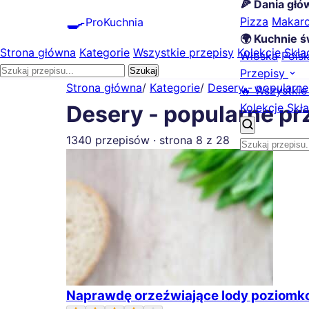
🍕 Dania gł
🍳
Pizza
Makar
ProKuchnia
🌍 Kuchnie ś
Strona główna
Kategorie
Wszystkie przepisy
Kolekcje
Skła
Włoska
Pols
Szukaj
Przepisy
Strona główna
/
Kategorie
/
Desery - popularne
🔥 Wszystkie
Kolekcje
Skła
Desery - popularne pr
1340 przepisów · strona 8 z 28
Naprawdę orzeźwiające lody poziomko