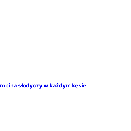
obina słodyczy w każdym kęsie