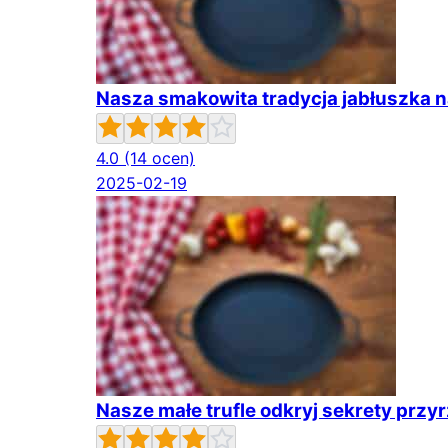
Nasza smakowita tradycja jabłuszka na
4.0
(14 ocen)
2025-02-19
Nasze małe trufle odkryj sekrety przyr