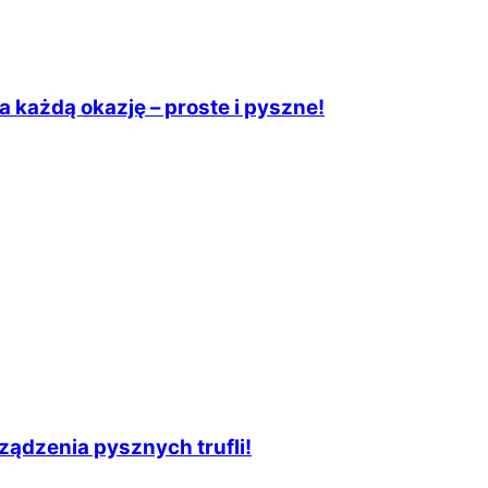
 każdą okazję – proste i pyszne!
ządzenia pysznych trufli!