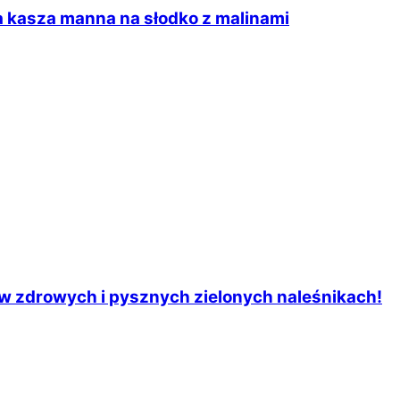
 kasza manna na słodko z malinami
w zdrowych i pysznych zielonych naleśnikach!