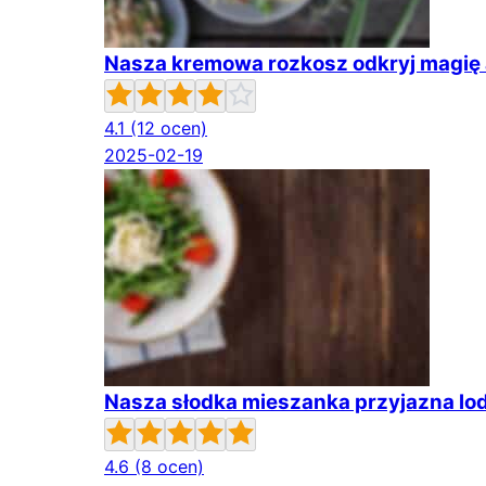
Nasza kremowa rozkosz odkryj magię 
4.1
(12 ocen)
2025-02-19
Nasza słodka mieszanka przyjazna lo
4.6
(8 ocen)