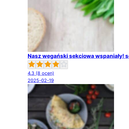
Nasz wegański sekciowa wspaniały! s
4.3
(8 ocen)
2025-02-19