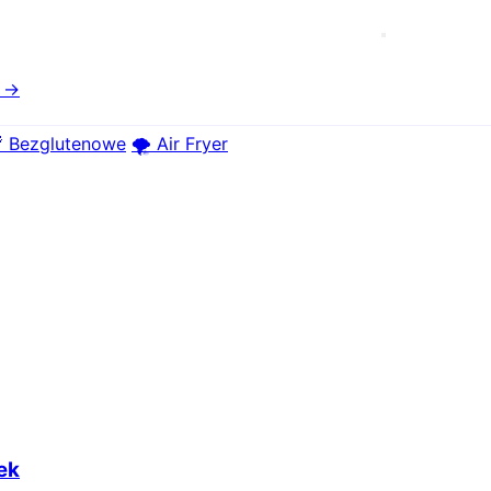
e →
 Bezglutenowe
🌪️ Air Fryer
ek