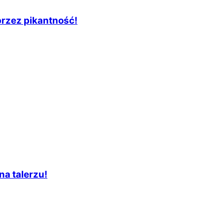
przez pikantność!
na talerzu!