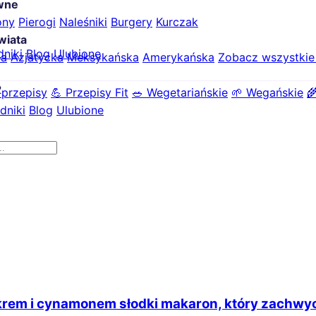
ówne
ony
Pierogi
Naleśniki
Burgery
Kurczak
wiata
dniki
Blog
Ulubione
ka
Azjatycka
Meksykańska
Amerykańska
Zobacz wszystki
2
 przepisy
💪 Przepisy Fit
🥗 Wegetariańskie
🌱 Wegańskie

dniki
Blog
Ulubione
rem i cynamonem słodki makaron, który zachwyci