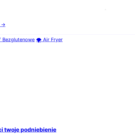
e →
 Bezglutenowe
🌪️ Air Fryer
 twoje podniebienie