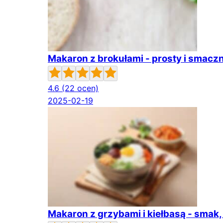
Makaron z brokułami - prosty i smacz
4.6
(22 ocen)
2025-02-19
Makaron z grzybami i kiełbasą - smak,