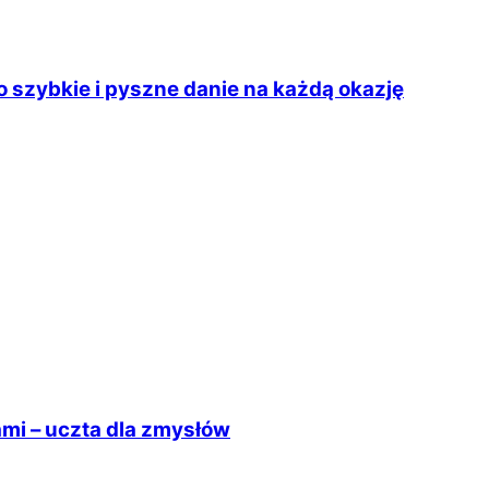
 szybkie i pyszne danie na każdą okazję
i – uczta dla zmysłów