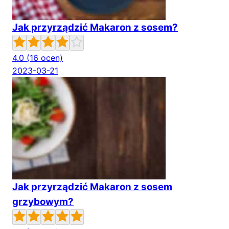
Jak przyrządzić Makaron z sosem?
4.0
(16 ocen)
2023-03-21
Jak przyrządzić Makaron z sosem
grzybowym?