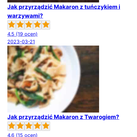
Jak przyrządzić Makaron z tuńczykiem i
warzywami?
4.5
(19 ocen)
2023-03-21
Jak przyrządzić Makaron z Twarogiem?
4.6
(15 ocen)