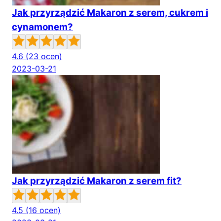
Jak przyrządzić Makaron z serem, cukrem i
cynamonem?
4.6
(23 ocen)
2023-03-21
Jak przyrządzić Makaron z serem fit?
4.5
(16 ocen)