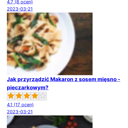
4.7
(8 ocen)
2023-03-21
Jak przyrządzić Makaron z sosem mięsno -
pieczarkowym?
4.1
(17 ocen)
2023-03-21