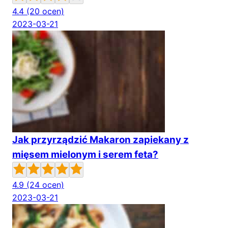
4.4
(20 ocen)
2023-03-21
Jak przyrządzić Makaron zapiekany z
mięsem mielonym i serem feta?
4.9
(24 ocen)
2023-03-21