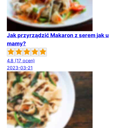
Jak przyrządzić Makaron z serem jak u
mamy?
4.8
(17 ocen)
2023-03-21