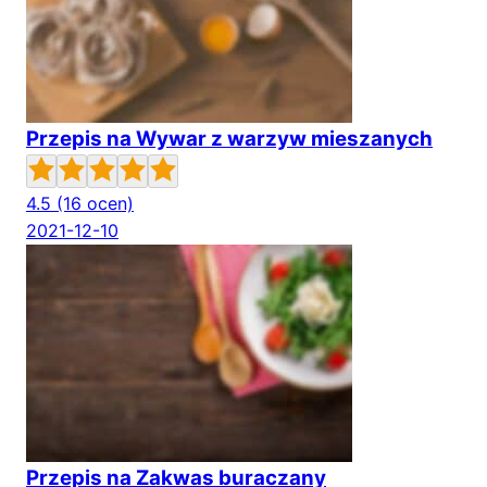
Przepis na Wywar z warzyw mieszanych
4.5
(16 ocen)
2021-12-10
Przepis na Zakwas buraczany