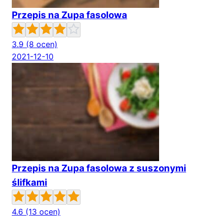
Przepis na Zupa fasolowa
3.9
(8 ocen)
2021-12-10
Przepis na Zupa fasolowa z suszonymi
ślifkami
4.6
(13 ocen)