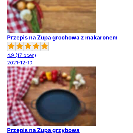
Przepis na Zupa grochowa z makaronem
4.9
(17 ocen)
2021-12-10
Przepis na Zupa grzybowa