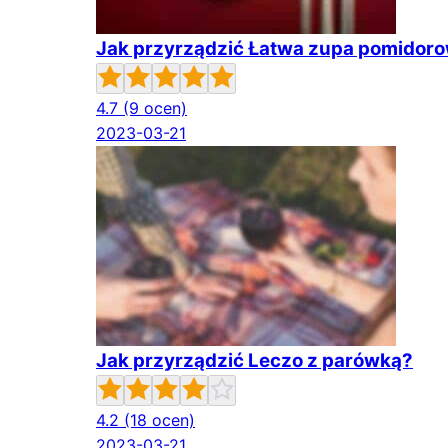
Jak przyrządzić Łatwa zupa pomidor
4.7
(9 ocen)
2023-03-21
Jak przyrządzić Leczo z parówką?
4.2
(18 ocen)
2023-03-21