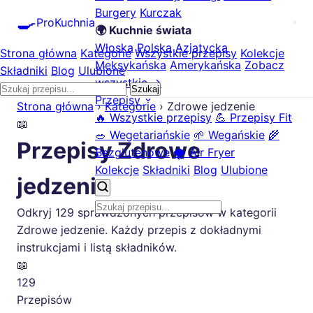
Burgery
Kurczak
🍳
ProKuchnia
🌍 Kuchnie świata
Włoska
Polska
Azjatycka
Strona główna
Kategorie
Wszystkie przepisy
Kolekcje
Meksykańska
Amerykańska
Zobacz
Składniki
Blog
Ulubione
wszystkie →
Szukaj
Przepisy
Strona główna
›
Kategorie
›
Zdrowe jedzenie
🔥 Wszystkie przepisy
💪 Przepisy Fit
📖
🥗 Wegetariańskie
🌱 Wegańskie
🌾
Przepisy Zdrowe
Bezglutenowe
🌪️ Air Fryer
Kolekcje
Składniki
Blog
Ulubione
jedzenie
Odkryj 129 sprawdzonych przepisów w kategorii
Zdrowe jedzenie. Każdy przepis z dokładnymi
instrukcjami i listą składników.
📖
129
Przepisów