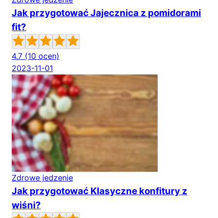
Jak przygotować Jajecznica z pomidorami
fit?
4.7
(10 ocen)
2023-11-01
Zdrowe jedzenie
Jak przygotować Klasyczne konfitury z
wiśni?