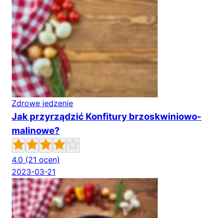
Zdrowe jedzenie
Jak przyrządzić Konfitury brzoskwiniowo-
malinowe?
4.0
(21 ocen)
2023-03-21