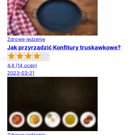
Zdrowe jedzenie
Jak przyrządzić Konfitury truskawkowe?
4.4
(14 ocen)
2023-03-21
Zdrowe jedzenie