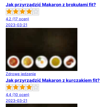
Jak przyrządzić Makaron z brokułami fit?
4.2
(17 ocen)
2023-03-21
Zdrowe jedzenie
Jak przyrządzić Makaron z kurczakiem fit?
4.4
(10 ocen)
2023-03-21