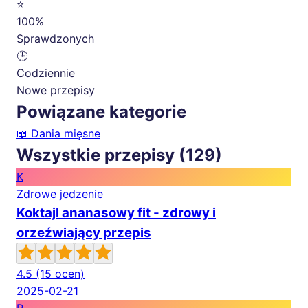
⭐
100%
Sprawdzonych
🕒
Codziennie
Nowe przepisy
Powiązane kategorie
📖
Dania mięsne
Wszystkie przepisy (129)
K
Zdrowe jedzenie
Koktajl ananasowy fit - zdrowy i
orzeźwiający przepis
4.5
(15 ocen)
2025-02-21