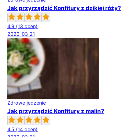
Jak przyrządzić Konfitury z dzikiej róży?
4.9
(13 ocen)
2023-03-21
Zdrowe jedzenie
Jak przyrządzić Konfitury z malin?
4.5
(14 ocen)