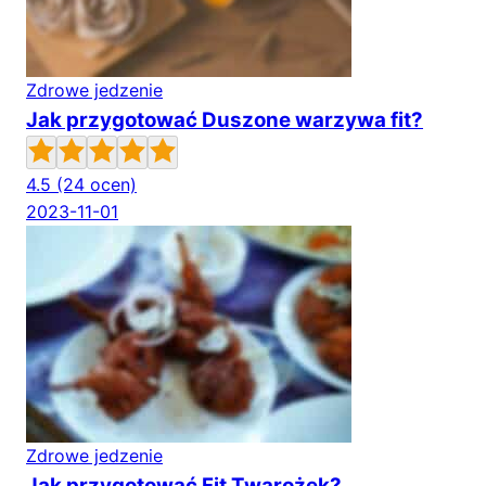
Zdrowe jedzenie
Jak przygotować Duszone warzywa fit?
4.5
(24 ocen)
2023-11-01
Zdrowe jedzenie
Jak przygotować Fit Twarożek?