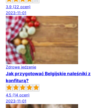
3.9
(22 ocen)
2023-11-01
Zdrowe jedzenie
Jak przygotować Belgijskie naleśniki z
konfiturą?
4.5
(14 ocen)
2023-11-01