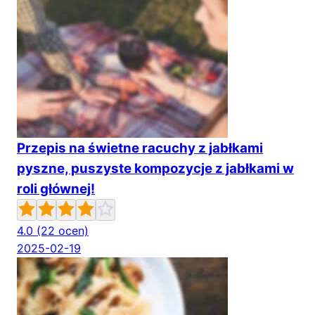
Przepis na świetne racuchy z jabłkami
pyszne, puszyste kompozycje z jabłkami w
roli głównej!
4.0
(22 ocen)
2025-02-19