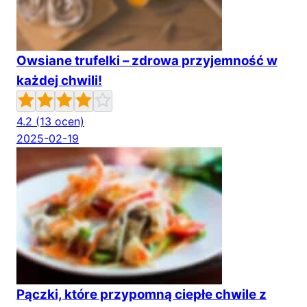
Owsiane trufelki – zdrowa przyjemność w
każdej chwili!
4.2
(13 ocen)
2025-02-19
Pączki, które przypomną ciepłe chwile z