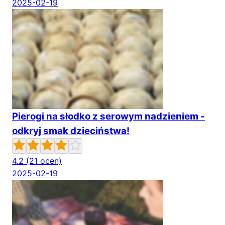
2025-02-19
Pierogi na słodko z serowym nadzieniem -
odkryj smak dzieciństwa!
4.2
(21 ocen)
2025-02-19