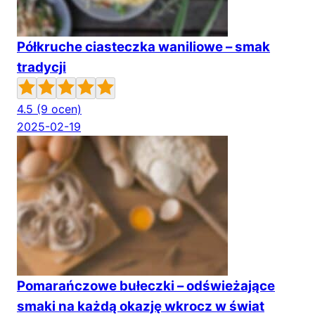
Półkruche ciasteczka waniliowe – smak
tradycji
4.5
(9 ocen)
2025-02-19
Pomarańczowe bułeczki – odświeżające
smaki na każdą okazję wkrocz w świat