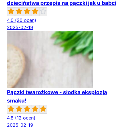
dzieciństwa przepis na pączki jak u babci
4.0
(20 ocen)
2025-02-19
Pączki twarożkowe - słodka eksplozja
smaku!
4.8
(12 ocen)
2025-02-19