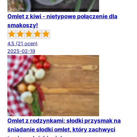
Omlet z kiwi - nietypowe połączenie dla
smakoszy!
4.5
(21 ocen)
2025-02-19
Omlet z rodzynkami: słodki przysmak na
śniadanie słodki omlet, który zachwyci