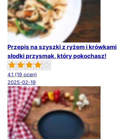
Przepis na szyszki z ryżem i krówkami
słodki przysmak, który pokochasz!
4.1
(19 ocen)
2025-02-19