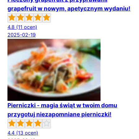
grapefruit w nowym, apetycznym wydaniu!
4.8
(11 ocen)
2025-02-19
Pierniczki - magia świąt w twoim domu
przygotuj niezapomniane pierniczki!
4.4
(13 ocen)