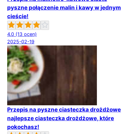
pyszne połączenie malin i kawy w jednym
cieście!
4.0
(13 ocen)
2025-02-19
Przepis na pyszne ciasteczka drożdżowe
najlepsze ciasteczka drożdżowe, które
pokochasz!