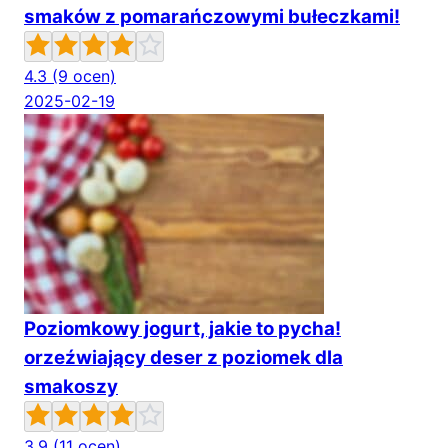
smaków z pomarańczowymi bułeczkami!
4.3
(9 ocen)
2025-02-19
Poziomkowy jogurt, jakie to pycha!
orzeźwiający deser z poziomek dla
smakoszy
3.9
(11 ocen)