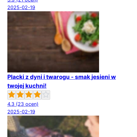
2025-02-19
Placki z dyni i twarogu - smak jesieni w
twojej kuchni!
4.3
(23 ocen)
2025-02-19