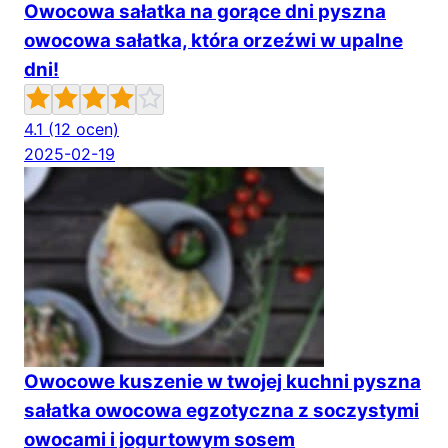
Owocowa sałatka na gorące dni pyszna
owocowa sałatka, która orzeźwi w upalne
dni!
4.1
(12 ocen)
2025-02-19
Owocowe kuszenie w twojej kuchni pyszna
sałatka owocowa egzotyczna z soczystymi
owocami i jogurtowym sosem