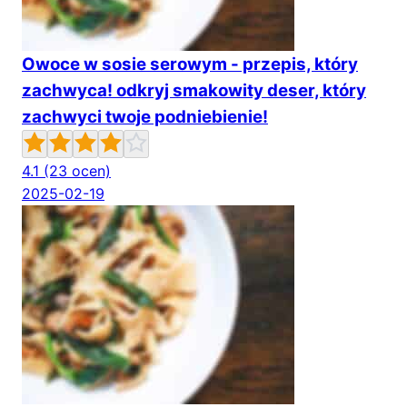
Owoce w sosie serowym - przepis, który
zachwyca! odkryj smakowity deser, który
zachwyci twoje podniebienie!
4.1
(23 ocen)
2025-02-19