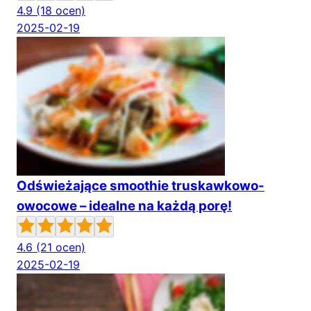
4.9
(18 ocen)
2025-02-19
Odświeżające smoothie truskawkowo-
owocowe – idealne na każdą porę!
4.6
(21 ocen)
2025-02-19