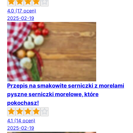
4.0
(17 ocen)
2025-02-19
Przepis na smakowite serniczki z morelami
pyszne serniczki morelowe, które
pokochasz!
4.1
(14 ocen)
2025-02-19