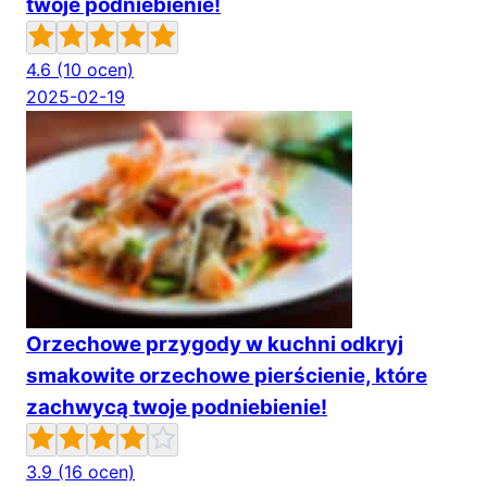
twoje podniebienie!
4.6
(10 ocen)
2025-02-19
Orzechowe przygody w kuchni odkryj
smakowite orzechowe pierścienie, które
zachwycą twoje podniebienie!
3.9
(16 ocen)