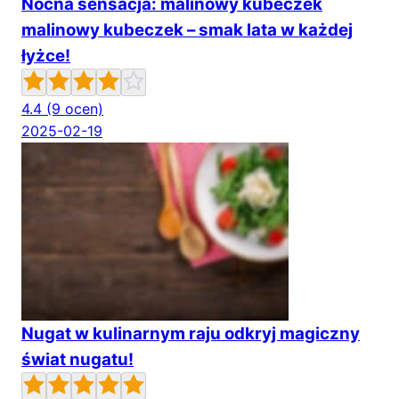
Nocna sensacja: malinowy kubeczek
malinowy kubeczek – smak lata w każdej
łyżce!
4.4
(9 ocen)
2025-02-19
Nugat w kulinarnym raju odkryj magiczny
świat nugatu!