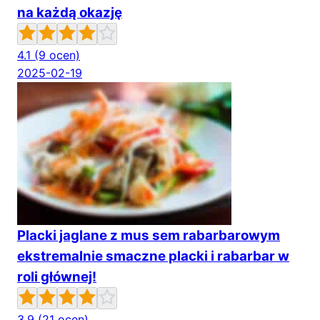
na każdą okazję
4.1
(9 ocen)
2025-02-19
Placki jaglane z mus sem rabarbarowym
ekstremalnie smaczne placki i rabarbar w
roli głównej!
3.9
(21 ocen)