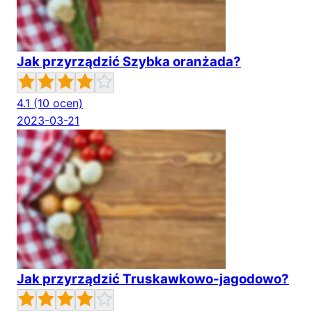
Jak przyrządzić Szybka oranżada?
4.1
(10 ocen)
2023-03-21
Jak przyrządzić Truskawkowo-jagodowo?