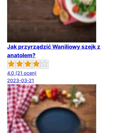
Jak przyrządzić Waniliowy szejk z
anatolem?
4.0
(21 ocen)
2023-03-21