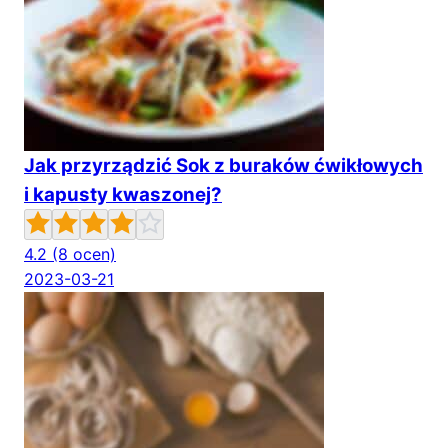
Jak przyrządzić Sok z buraków ćwikłowych
i kapusty kwaszonej?
4.2
(8 ocen)
2023-03-21