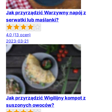
Jak przyrządzić Warzywny napój z
serwatki lub maślanki?
4.0
(13 ocen)
2023-03-21
Jak przyrządzić Wigilijny kompot z
suszonych owoców?