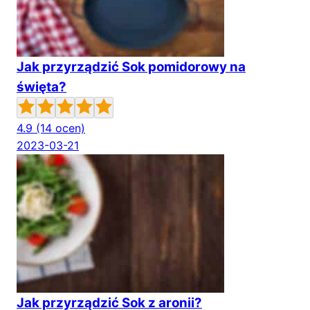
Jak przyrządzić Sok pomidorowy na
święta?
4.9
(14 ocen)
2023-03-21
Jak przyrządzić Sok z aronii?