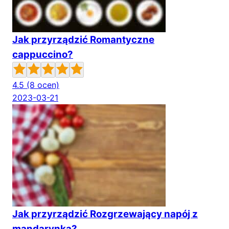
Jak przyrządzić Romantyczne
cappuccino?
4.5
(8 ocen)
2023-03-21
Jak przyrządzić Rozgrzewający napój z
mandarynką?