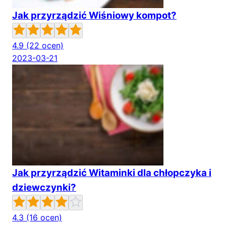
Jak przyrządzić Wiśniowy kompot?
4.9
(22 ocen)
2023-03-21
Jak przyrządzić Witaminki dla chłopczyka i
dziewczynki?
4.3
(16 ocen)