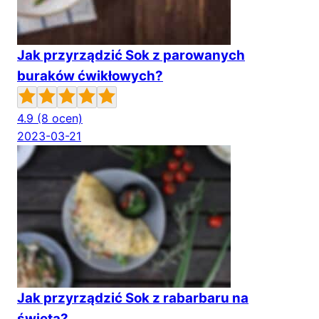
Jak przyrządzić Sok z parowanych
buraków ćwikłowych?
4.9
(8 ocen)
2023-03-21
Jak przyrządzić Sok z rabarbaru na
święta?