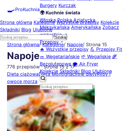
Burgery
Kurczak
🍳
ProKuchnia
🌍 Kuchnie świata
Włoska
Polska
Azjatycka
Strona główna
Kategorie
Wszystkie przepisy
Kolekcje
Meksykańska
Amerykańska
Zobacz
Składniki
Blog
Ulubione
wszystkie →
Szukaj
Przepisy
Strona główna
/
Kategorie
/
Napoje
/
Strona 15
🔥 Wszystkie przepisy
💪 Przepisy Fit
Napoje
🥗 Wegetariańskie
🌱 Wegańskie
🌾
Bezglutenowe
🌪️ Air Fryer
776 przepisów · strona 15 z 17
Kolekcje
Składniki
Blog
Ulubione
Dieta ciążowa
Dieta Montignac
Inne diety
Ryby i
owoce morza