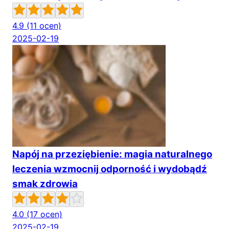
4.9
(11 ocen)
2025-02-19
Napój na przeziębienie: magia naturalnego
leczenia wzmocnij odporność i wydobądź
smak zdrowia
4.0
(17 ocen)
2025-02-19