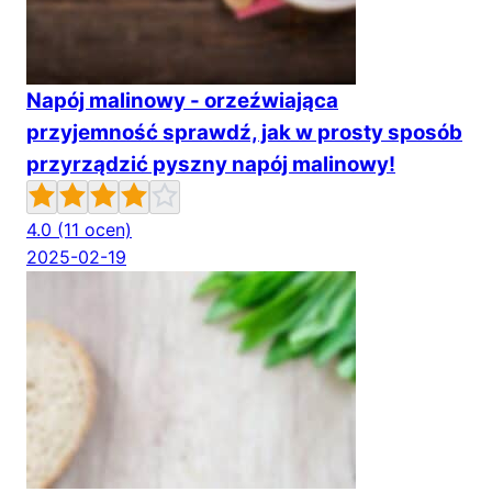
Napój malinowy - orzeźwiająca
przyjemność sprawdź, jak w prosty sposób
przyrządzić pyszny napój malinowy!
4.0
(11 ocen)
2025-02-19