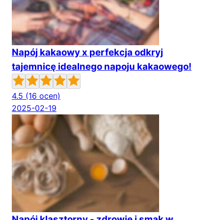
Napój kakaowy x perfekcja odkryj
tajemnicę idealnego napoju kakaowego!
4.5
(16 ocen)
2025-02-19
Napój klasztorny - zdrowie i smak w