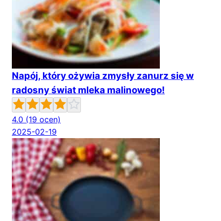
Napój, który ożywia zmysły zanurz się w
radosny świat mleka malinowego!
4.0
(19 ocen)
2025-02-19