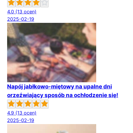
4.0
(13 ocen)
2025-02-19
Napój jabłkowo-miętowy na upalne dni
orzeźwiający sposób na ochłodzenie się!
4.9
(13 ocen)
2025-02-19