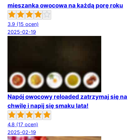
mieszanka owocowa na każdą porę roku
3.9
(15 ocen)
2025-02-19
Napój owocowy reloaded zatrzymaj się na
chwilę i napij się smaku lata!
4.8
(17 ocen)
2025-02-19