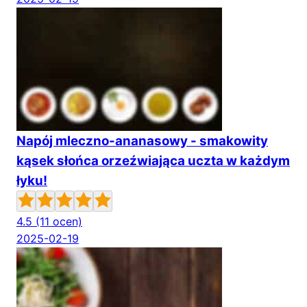
Napój mleczno-ananasowy - smakowity
kąsek słońca orzeźwiająca uczta w każdym
łyku!
4.5
(11 ocen)
2025-02-19