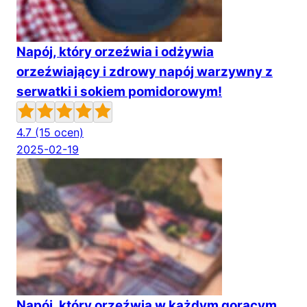
Napój, który orzeźwia i odżywia
orzeźwiający i zdrowy napój warzywny z
serwatki i sokiem pomidorowym!
4.7
(15 ocen)
2025-02-19
Napój, który orzeźwia w każdym gorącym