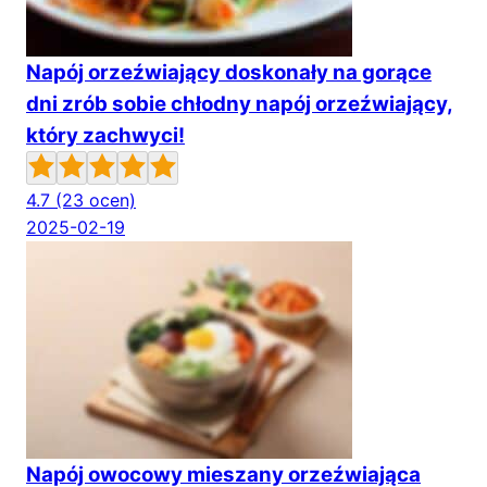
Napój orzeźwiający doskonały na gorące
dni zrób sobie chłodny napój orzeźwiający,
który zachwyci!
4.7
(23 ocen)
2025-02-19
Napój owocowy mieszany orzeźwiająca