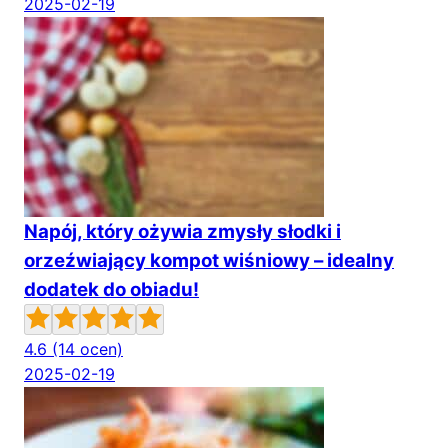
2025-02-19
Napój, który ożywia zmysły słodki i
orzeźwiający kompot wiśniowy – idealny
dodatek do obiadu!
4.6
(14 ocen)
2025-02-19