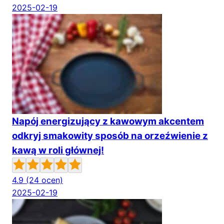
2025-02-19
Napój energizujący z kawowym akcentem
odkryj smakowity sposób na orzeźwienie z
kawą w roli głównej!
4.9
(24 ocen)
2025-02-19