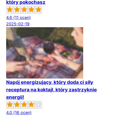
który pokochasz
4.6
(11 ocen)
2025-02-19
Napój energizujący, który doda ci siły
receptura na koktajl, który zastrzyknie
energii!
4.0
(16 ocen)