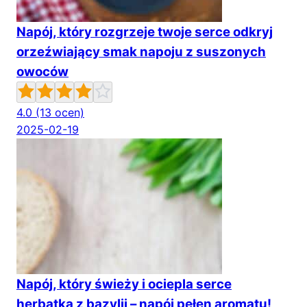
Napój, który rozgrzeje twoje serce odkryj
orzeźwiający smak napoju z suszonych
owoców
4.0
(13 ocen)
2025-02-19
Napój, który świeży i ociepla serce
herbatka z bazylii – napój pełen aromatu!