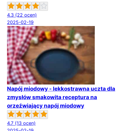
4.3
(22 ocen)
2025-02-19
Napój miodowy - lekkostrawna uczta dla
zmysłów smakowita receptura na
orzeźwiający napój miodowy
4.7
(13 ocen)
2025-02-19