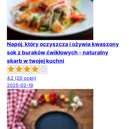
Napój, który oczyszcza i ożywia kwaszony
sok z buraków ćwikłowych - naturalny
skarb w twojej kuchni
4.2
(20 ocen)
2025-02-19