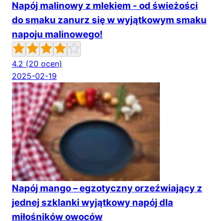
Napój malinowy z mlekiem - od świeżości
do smaku zanurz się w wyjątkowym smaku
napoju malinowego!
4.2
(20 ocen)
2025-02-19
Napój mango – egzotyczny orzeźwiający z
jednej szklanki wyjątkowy napój dla
miłośników owoców