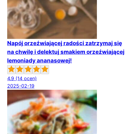
Napój orzeźwiającej radości zatrzymaj się
na chwilę i delektuj smakiem orzeźwiającej
lemoniady ananasowej!
4.9
(14 ocen)
2025-02-19