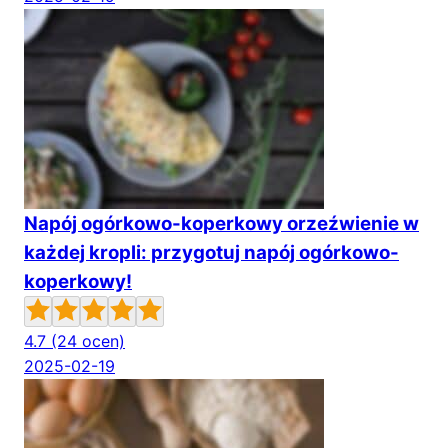
Napój ogórkowo-koperkowy orzeźwienie w
każdej kropli: przygotuj napój ogórkowo-
koperkowy!
4.7
(24 ocen)
2025-02-19