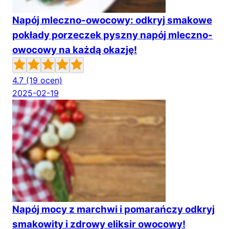
Napój mleczno-owocowy: odkryj smakowe
pokłady porzeczek pyszny napój mleczno-
owocowy na każdą okazję!
4.7
(19 ocen)
2025-02-19
Napój mocy z marchwi i pomarańczy odkryj
smakowity i zdrowy eliksir owocowy!