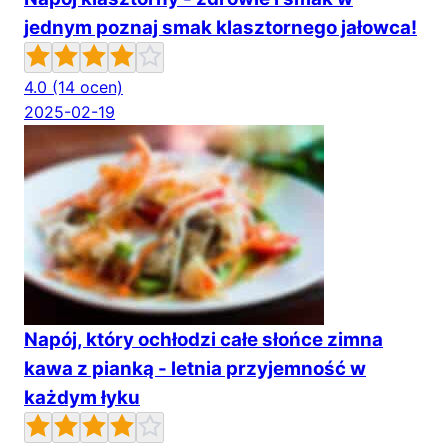
jednym poznaj smak klasztornego jałowca!
4.0
(14 ocen)
2025-02-19
Napój, który ochłodzi całe słońce zimna
kawa z pianką - letnia przyjemność w
każdym łyku