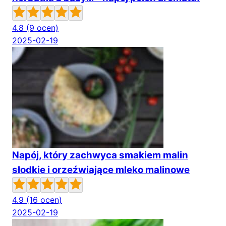
4.8
(9 ocen)
2025-02-19
Napój, który zachwyca smakiem malin
słodkie i orzeźwiające mleko malinowe
4.9
(16 ocen)
2025-02-19