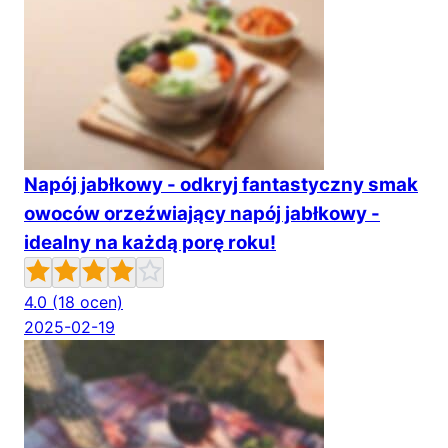
Napój jabłkowy - odkryj fantastyczny smak
owoców orzeźwiający napój jabłkowy -
idealny na każdą porę roku!
4.0
(18 ocen)
2025-02-19