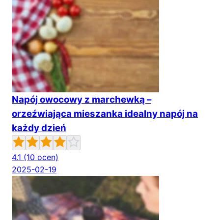
Napój owocowy z marchewką –
orzeźwiająca mieszanka idealny napój na
każdy dzień
4.1
(10 ocen)
2025-02-19