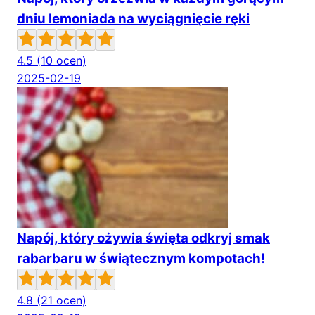
dniu lemoniada na wyciągnięcie ręki
4.5
(10 ocen)
2025-02-19
Napój, który ożywia święta odkryj smak
rabarbaru w świątecznym kompotach!
4.8
(21 ocen)