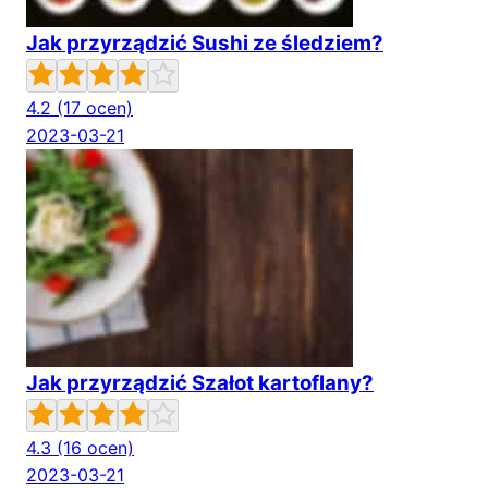
Jak przyrządzić Sushi ze śledziem?
4.2
(17 ocen)
2023-03-21
Jak przyrządzić Szałot kartoflany?
4.3
(16 ocen)
2023-03-21