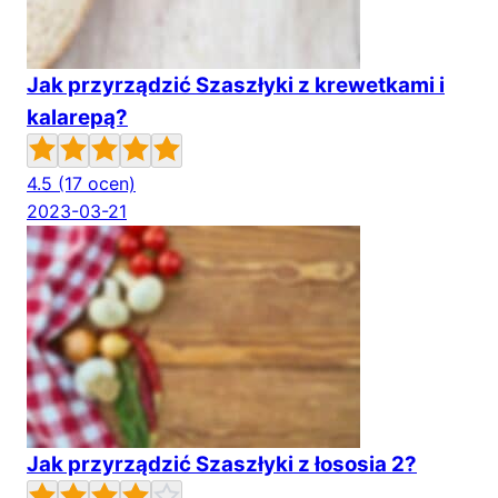
Jak przyrządzić Szaszłyki z krewetkami i
kalarepą?
4.5
(17 ocen)
2023-03-21
Jak przyrządzić Szaszłyki z łososia 2?