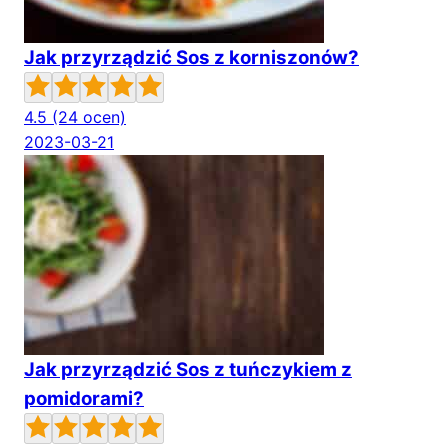
Jak przyrządzić Sos z korniszonów?
4.5
(24 ocen)
2023-03-21
Jak przyrządzić Sos z tuńczykiem z
pomidorami?