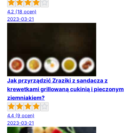
4.2
(18 ocen)
2023-03-21
Jak przyrządzić Zraziki z sandacza z
krewetkami grillowaną cukinią i pieczonym
ziemniakiem?
4.4
(9 ocen)
2023-03-21