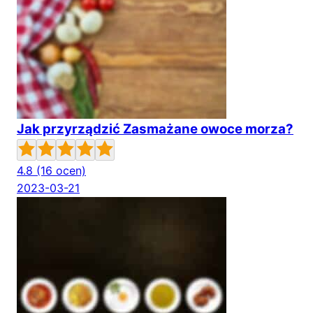
Jak przyrządzić Zasmażane owoce morza?
4.8
(16 ocen)
2023-03-21