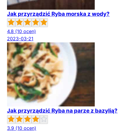
Jak przyrządzić Ryba morska z wody?
4.8
(10 ocen)
2023-03-21
Jak przyrządzić Ryba na parze z bazylią?
3.9
(10 ocen)