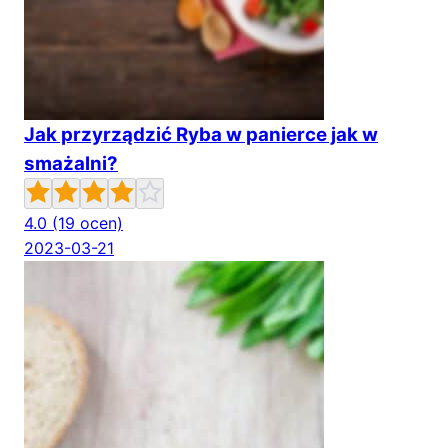
Jak przyrządzić Ryba w panierce jak w
smażalni?
4.0
(19 ocen)
2023-03-21