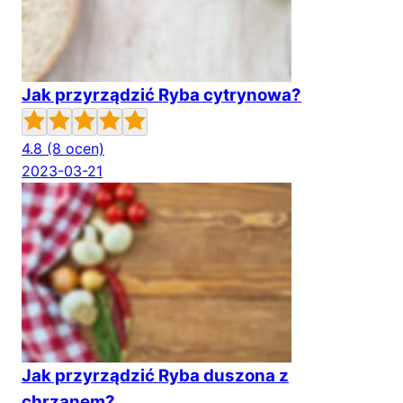
Jak przyrządzić Ryba cytrynowa?
4.8
(8 ocen)
2023-03-21
Jak przyrządzić Ryba duszona z
chrzanem?