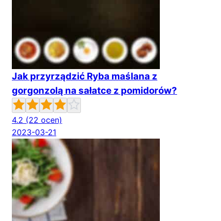
Jak przyrządzić Ryba maślana z
gorgonzolą na sałatce z pomidorów?
4.2
(22 ocen)
2023-03-21