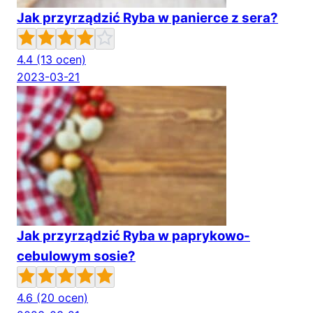
Jak przyrządzić Ryba w panierce z sera?
4.4
(13 ocen)
2023-03-21
Jak przyrządzić Ryba w paprykowo-
cebulowym sosie?
4.6
(20 ocen)