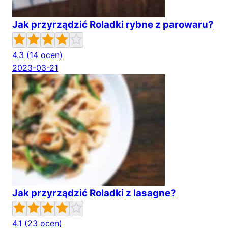
Jak przyrządzić Roladki rybne z parowaru?
4.3
(14 ocen)
2023-03-21
Jak przyrządzić Roladki z lasagne?
4.1
(23 ocen)