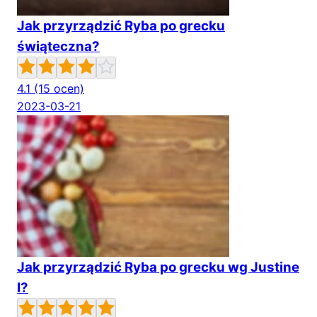
Jak przyrządzić Ryba po grecku
świąteczna?
4.1
(15 ocen)
2023-03-21
Jak przyrządzić Ryba po grecku wg Justine
I?