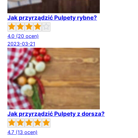
Jak przyrządzić Pulpety rybne?
4.0
(20 ocen)
2023-03-21
Jak przyrządzić Pulpety z dorsza?
4.7
(13 ocen)