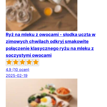
Ryż na mleku z owocami - słodka uczta w
zimowych chwilach odkryj smakowite
połączenie klasycznego ryżu na mleku z
soczystymi owocami
4.9
(10 ocen)
2025-02-19