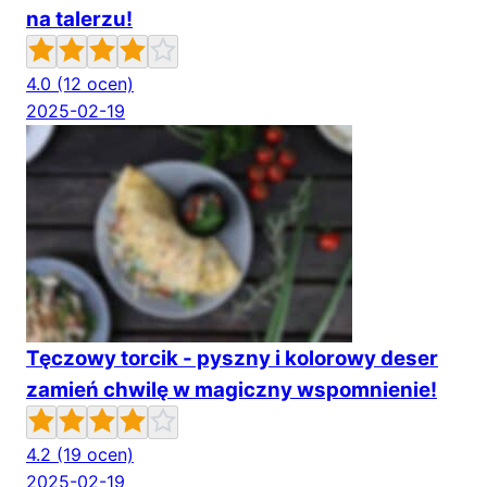
na talerzu!
4.0
(12 ocen)
2025-02-19
Tęczowy torcik - pyszny i kolorowy deser
zamień chwilę w magiczny wspomnienie!
4.2
(19 ocen)
2025-02-19