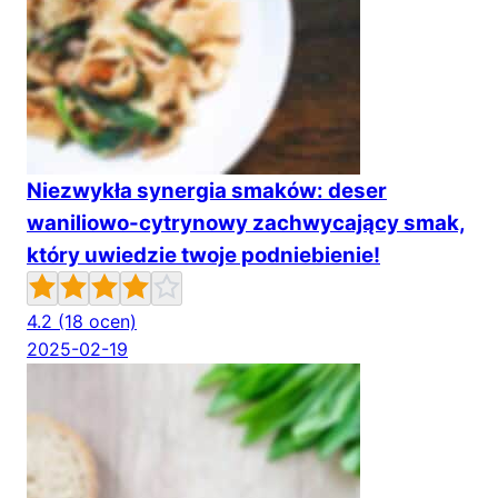
Niezwykła synergia smaków: deser
waniliowo-cytrynowy zachwycający smak,
który uwiedzie twoje podniebienie!
4.2
(18 ocen)
2025-02-19