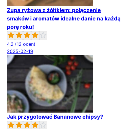
Zupa ryżowa z żółtkiem: połączenie
smaków i aromatów idealne danie na każdą
porę roku!
4.2
(12 ocen)
2025-02-19
Jak przygotować Bananowe chipsy?