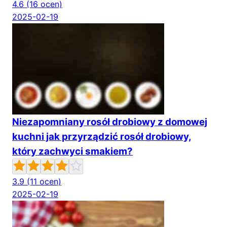
4.6
(16 ocen)
2025-02-19
Niezapomniany rosół drobiowy z domowej
kuchni jak przyrządzić rosół drobiowy,
który zachwyci smakiem?
3.9
(11 ocen)
2025-02-19