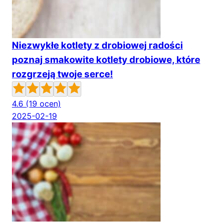
Niezwykłe kotlety z drobiowej radości
poznaj smakowite kotlety drobiowe, które
rozgrzeją twoje serce!
4.6
(19 ocen)
2025-02-19