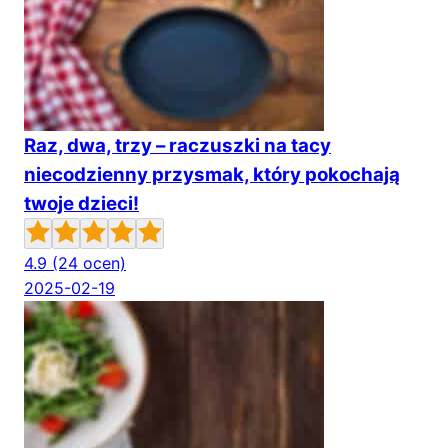
Raz, dwa, trzy – raczuszki na tacy
niecodzienny przysmak, który pokochają
twoje dzieci!
4.9
(24 ocen)
2025-02-19