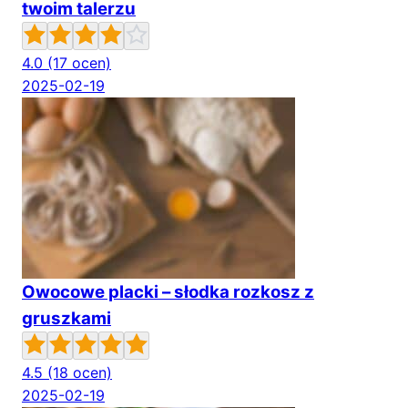
twoim talerzu
4.0
(17 ocen)
2025-02-19
Owocowe placki – słodka rozkosz z
gruszkami
4.5
(18 ocen)
2025-02-19