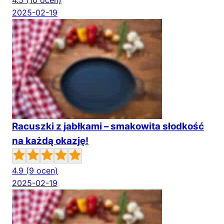
4.5
(10 ocen)
2025-02-19
Racuszki z jabłkami – smakowita słodkość
na każdą okazję!
4.9
(9 ocen)
2025-02-19