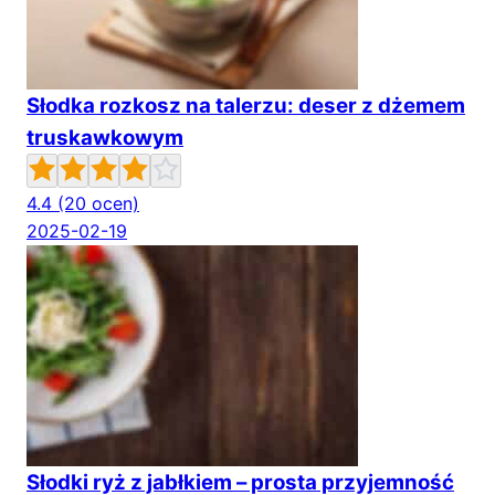
Słodka rozkosz na talerzu: deser z dżemem
truskawkowym
4.4
(20 ocen)
2025-02-19
Słodki ryż z jabłkiem – prosta przyjemność