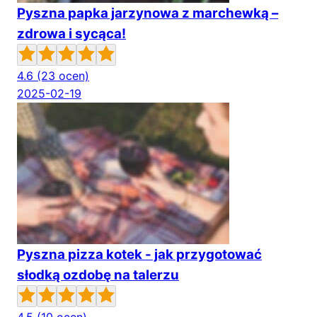
Pyszna papka jarzynowa z marchewką –
zdrowa i sycąca!
4.6
(23 ocen)
2025-02-19
Pyszna pizza kotek - jak przygotować
słodką ozdobę na talerzu