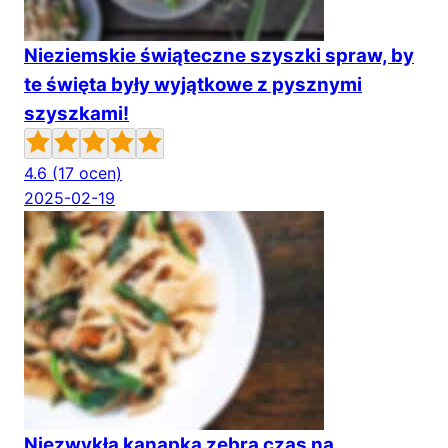
Nieziemskie świąteczne szyszki spraw, by
te święta były wyjątkowe z pysznymi
szyszkami!
4.6
(17 ocen)
2025-02-19
Niezwykła kanapka zebra czas na