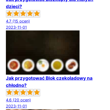
dzieci?
4.7
(15 ocen)
2023-11-01
Jak przygotować Blok czekoladowy na
chłodno?
4.6
(20 ocen)
2023-11-01