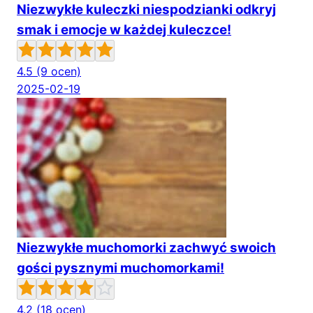
Niezwykłe kuleczki niespodzianki odkryj
smak i emocje w każdej kuleczce!
4.5
(9 ocen)
2025-02-19
Niezwykłe muchomorki zachwyć swoich
gości pysznymi muchomorkami!
4.2
(18 ocen)