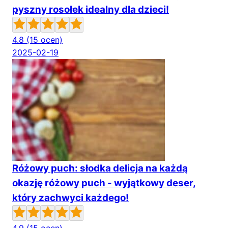
pyszny rosołek idealny dla dzieci!
4.8
(15 ocen)
2025-02-19
Różowy puch: słodka delicja na każdą
okazję różowy puch - wyjątkowy deser,
który zachwyci każdego!