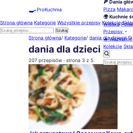
🍕 Dania gł
🍳
Pizza
Makar
ProKuchnia
🌍 Kuchnie ś
Strona główna
Kategorie
Wszystkie przepisy
Kolekcje
Skła
Włoska
Pols
Szukaj
Przepisy
Strona główna
/
Kategorie
/
dania dla dzieci
/
St
🔥 Wszystkie
Kolekcje
Skła
dania dla dzieci
207 przepisów · strona 3 z 5