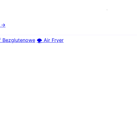
e →
 Bezglutenowe
🌪️ Air Fryer