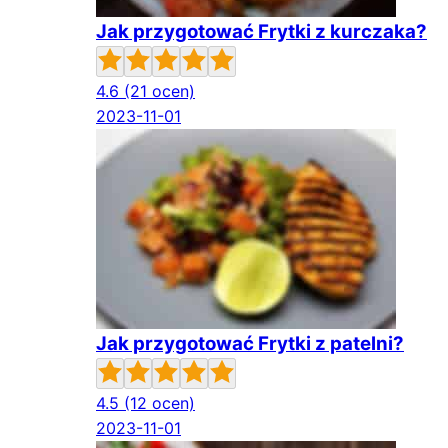
Jak przygotować Frytki z kurczaka?
4.6
(21 ocen)
2023-11-01
Jak przygotować Frytki z patelni?
4.5
(12 ocen)
2023-11-01