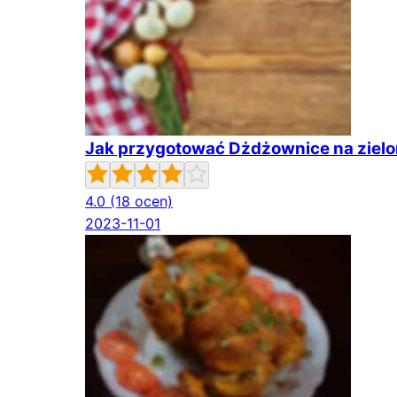
Jak przygotować Dżdżownice na zielo
4.0
(18 ocen)
2023-11-01