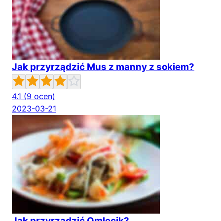
Jak przyrządzić Mus z manny z sokiem?
4.1
(9 ocen)
2023-03-21
Jak przyrządzić Omlecik?