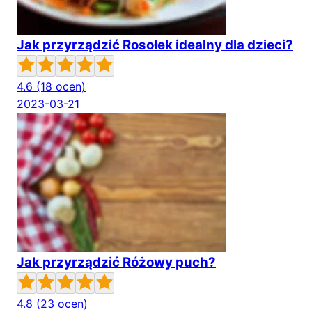
Jak przyrządzić Rosołek idealny dla dzieci?
4.6
(18 ocen)
2023-03-21
Jak przyrządzić Różowy puch?
4.8
(23 ocen)