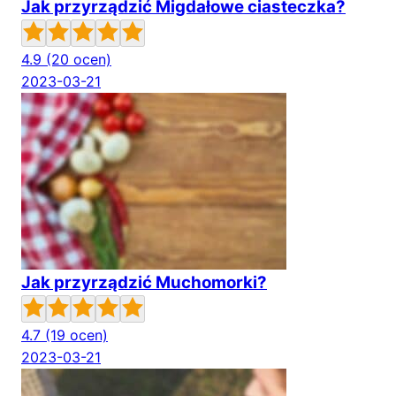
Jak przyrządzić Migdałowe ciasteczka?
4.9
(20 ocen)
2023-03-21
Jak przyrządzić Muchomorki?
4.7
(19 ocen)
2023-03-21