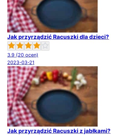
Jak przyrządzić Racuszki dla dzieci?
3.9
(20 ocen)
2023-03-21
Jak przyrządzić Racuszki z jabłkami?