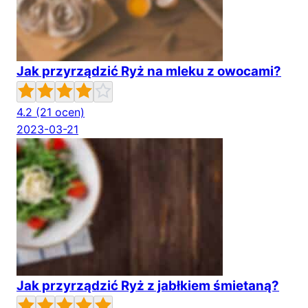
Jak przyrządzić Ryż na mleku z owocami?
4.2
(21 ocen)
2023-03-21
Jak przyrządzić Ryż z jabłkiem śmietaną?