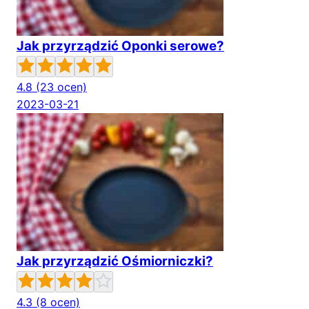
Jak przyrządzić Oponki serowe?
4.8
(23 ocen)
2023-03-21
Jak przyrządzić Ośmiorniczki?
4.3
(8 ocen)