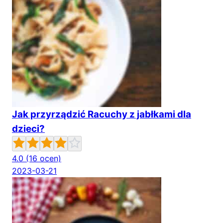
Jak przyrządzić Racuchy z jabłkami dla
dzieci?
4.0
(16 ocen)
2023-03-21