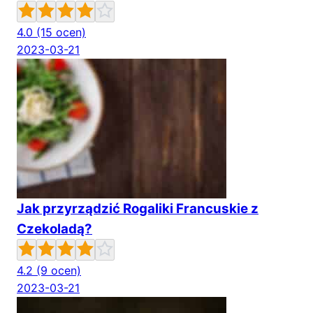
4.0
(15 ocen)
2023-03-21
Jak przyrządzić Rogaliki Francuskie z
Czekoladą?
4.2
(9 ocen)
2023-03-21