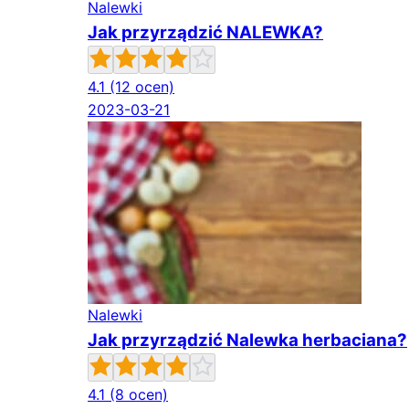
Nalewki
Jak przyrządzić NALEWKA?
4.1
(12 ocen)
2023-03-21
Nalewki
Jak przyrządzić Nalewka herbaciana?
4.1
(8 ocen)