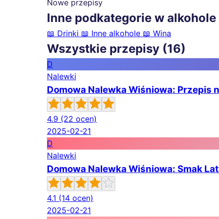
Nowe przepisy
Inne podkategorie w alkohole i
📖
Drinki
📖
Inne alkohole
📖
Wina
Wszystkie przepisy (16)
D
Nalewki
Domowa Nalewka Wiśniowa: Przepis n
4.9
(22 ocen)
2025-02-21
D
Nalewki
Domowa Nalewka Wiśniowa: Smak Lat
4.1
(14 ocen)
2025-02-21