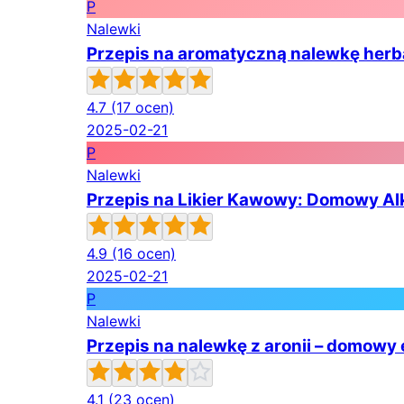
P
Nalewki
Przepis na aromatyczną nalewkę herba
4.7
(17 ocen)
2025-02-21
P
Nalewki
Przepis na Likier Kawowy: Domowy A
4.9
(16 ocen)
2025-02-21
P
Nalewki
Przepis na nalewkę z aronii – domowy 
4.1
(23 ocen)