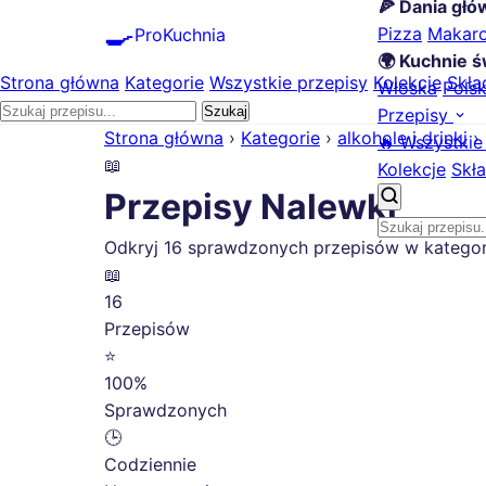
🍕 Dania gł
🍳
Pizza
Makar
ProKuchnia
🌍 Kuchnie ś
Strona główna
Kategorie
Wszystkie przepisy
Kolekcje
Skła
Włoska
Pols
Szukaj
Przepisy
Strona główna
›
Kategorie
›
alkohole i drinki
›
🔥 Wszystkie
📖
Kolekcje
Skła
Przepisy Nalewki
Odkryj 16 sprawdzonych przepisów w kategorii
📖
16
Przepisów
⭐
100%
Sprawdzonych
🕒
Codziennie