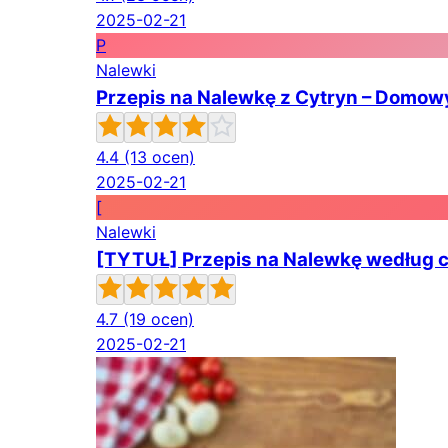
2025-02-21
P
Nalewki
Przepis na Nalewkę z Cytryn – Domo
4.4
(13 ocen)
2025-02-21
[
Nalewki
[TYTUŁ] Przepis na Nalewkę według ci
4.7
(19 ocen)
2025-02-21