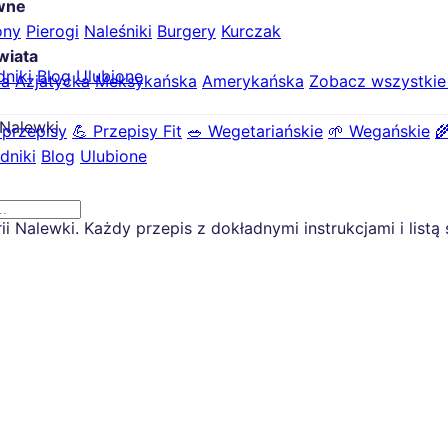
ówne
ony
Pierogi
Naleśniki
Burgery
Kurczak
wiata
dniki
Blog
Ulubione
ka
Azjatycka
Meksykańska
Amerykańska
Zobacz wszystki
Nalewki
 przepisy
💪 Przepisy Fit
🥗 Wegetariańskie
🌱 Wegańskie

dniki
Blog
Ulubione
 Nalewki. Każdy przepis z dokładnymi instrukcjami i listą 