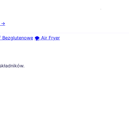
e →
 Bezglutenowe
🌪️ Air Fryer
składników.