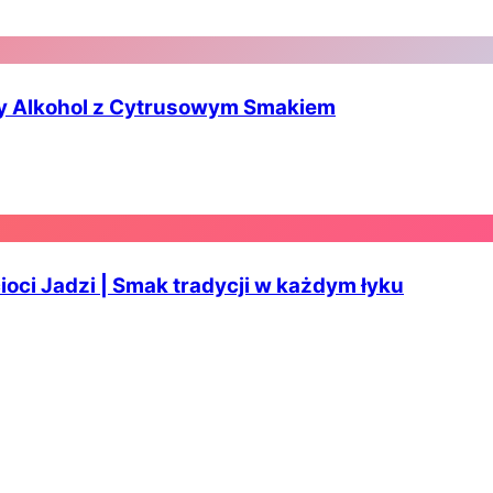
wy Alkohol z Cytrusowym Smakiem
oci Jadzi | Smak tradycji w każdym łyku