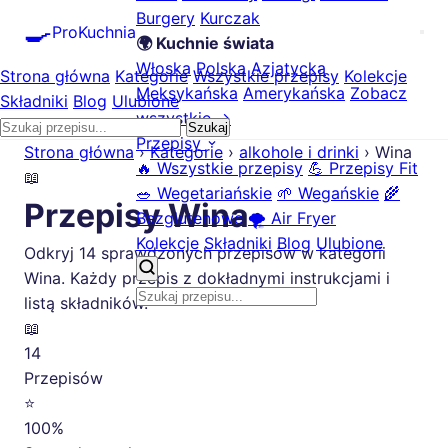
Burgery
Kurczak
🍳
ProKuchnia
🌍 Kuchnie świata
Włoska
Polska
Azjatycka
Strona główna
Kategorie
Wszystkie przepisy
Kolekcje
Meksykańska
Amerykańska
Zobacz
Składniki
Blog
Ulubione
wszystkie →
Szukaj
Przepisy
Strona główna
›
Kategorie
›
alkohole i drinki
›
Wina
🔥 Wszystkie przepisy
💪 Przepisy Fit
📖
🥗 Wegetariańskie
🌱 Wegańskie
🌾
Przepisy Wina
Bezglutenowe
🌪️ Air Fryer
Kolekcje
Składniki
Blog
Ulubione
Odkryj 14 sprawdzonych przepisów w kategorii
Wina. Każdy przepis z dokładnymi instrukcjami i
listą składników.
📖
14
Przepisów
⭐
100%