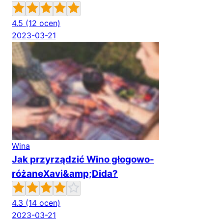
4.5
(12 ocen)
2023-03-21
Wina
Jak przyrządzić Wino głogowo-
różaneXavi&amp;Dida?
4.3
(14 ocen)
2023-03-21