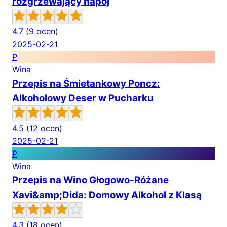
rozgrzewający napój
4.7
(9 ocen)
2025-02-21
P
Wina
Przepis na Śmietankowy Poncz:
Alkoholowy Deser w Pucharku
4.5
(12 ocen)
2025-02-21
P
Wina
Przepis na Wino Głogowo-Różane
Xavi&amp;Dida: Domowy Alkohol z Klasą
4.3
(18 ocen)