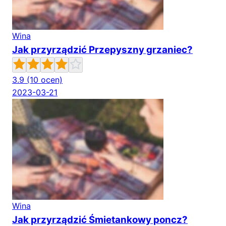
Wina
Jak przyrządzić Przepyszny grzaniec?
3.9
(10 ocen)
2023-03-21
Wina
Jak przyrządzić Śmietankowy poncz?