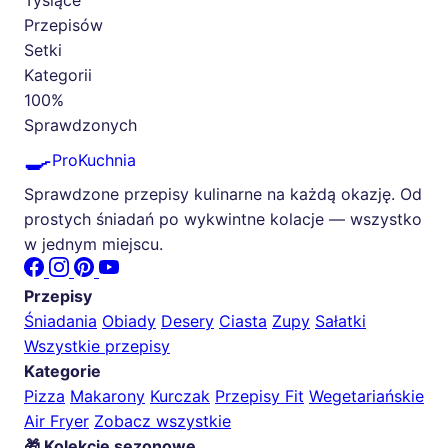
Tysiące
Przepisów
Setki
Kategorii
100%
Sprawdzonych
🍳
ProKuchnia
Sprawdzone przepisy kulinarne na każdą okazję. Od
prostych śniadań po wykwintne kolacje — wszystko
w jednym miejscu.
Przepisy
Śniadania
Obiady
Desery
Ciasta
Zupy
Sałatki
Wszystkie przepisy
Kategorie
Pizza
Makarony
Kurczak
Przepisy Fit
Wegetariańskie
Air Fryer
Zobacz wszystkie
🎁 Kolekcje sezonowe