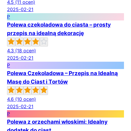
4.5
(11 ocen)
2025-02-21
P
Polewa czekoladowa do ciasta – prosty
przepis na idealną dekorację
4.3
(18 ocen)
2025-02-21
P
Polewa Czekoladowa – Przepis na Idealną
Masę do Ciast i Tortów
4.6
(10 ocen)
2025-02-21
P
Polewa z orzechami włoskimi: Idealny
dodatek do ciast