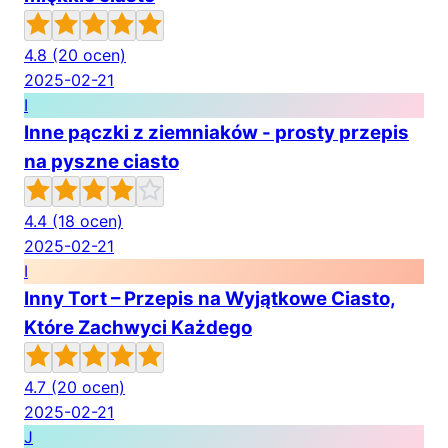
4.8
(20 ocen)
2025-02-21
I
Inne pączki z ziemniaków - prosty przepis
na pyszne ciasto
4.4
(18 ocen)
2025-02-21
I
Inny Tort – Przepis na Wyjątkowe Ciasto,
Które Zachwyci Każdego
4.7
(20 ocen)
2025-02-21
J