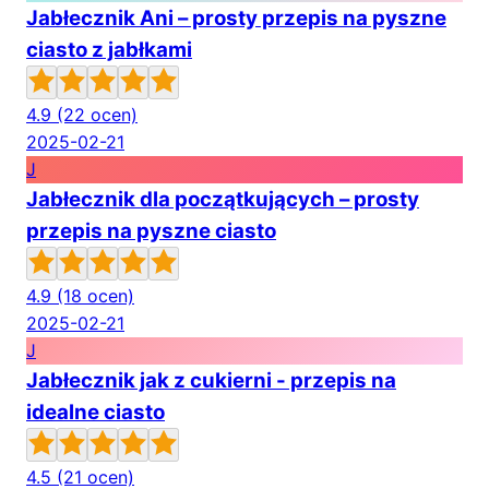
Jabłecznik Ani – prosty przepis na pyszne
ciasto z jabłkami
4.9
(22 ocen)
2025-02-21
J
Jabłecznik dla początkujących – prosty
przepis na pyszne ciasto
4.9
(18 ocen)
2025-02-21
J
Jabłecznik jak z cukierni - przepis na
idealne ciasto
4.5
(21 ocen)