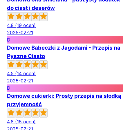
do ciast i deserów
4.8
(19 ocen)
2025-02-21
D
Domowe Babeczki z Jagodami - Przepis na
Pyszne Ciasto
4.5
(14 ocen)
2025-02-21
D
Domowe cukierki: Prosty przepis na słodką
przyjemność
4.8
(15 ocen)
2025-02-21