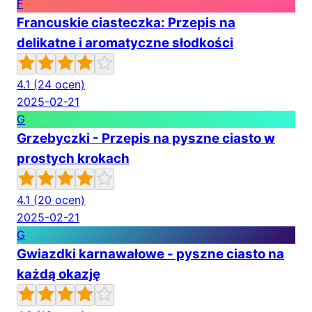
F
Francuskie ciasteczka: Przepis na
delikatne i aromatyczne słodkości
4.1
(24 ocen)
2025-02-21
G
Grzebyczki - Przepis na pyszne ciasto w
prostych krokach
4.1
(20 ocen)
2025-02-21
G
Gwiazdki karnawałowe - pyszne ciasto na
każdą okazję