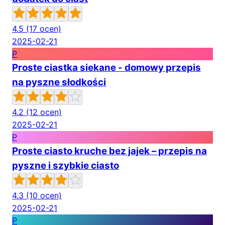
4.5
(17 ocen)
2025-02-21
P
Proste ciastka siekane - domowy przepis
na pyszne słodkości
4.2
(12 ocen)
2025-02-21
P
Proste ciasto kruche bez jajek – przepis na
pyszne i szybkie ciasto
4.3
(10 ocen)
2025-02-21
P