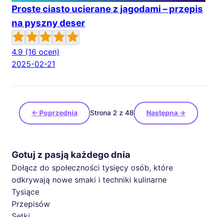
Proste ciasto ucierane z jagodami – przepis
na pyszny deser
4.9
(16 ocen)
2025-02-21
← Poprzednia
Strona 2 z 48
Następna →
Gotuj z pasją każdego dnia
Dołącz do społeczności tysięcy osób, które
odkrywają nowe smaki i techniki kulinarne
Tysiące
Przepisów
Setki