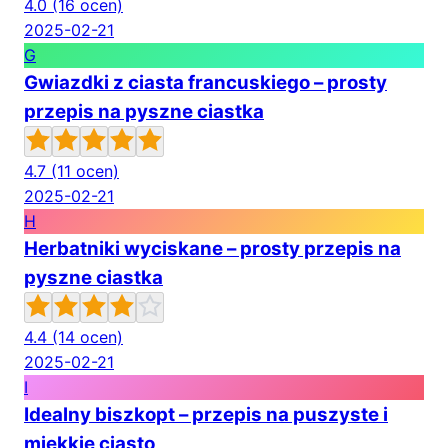
4.0
(16 ocen)
2025-02-21
G
Gwiazdki z ciasta francuskiego – prosty
przepis na pyszne ciastka
4.7
(11 ocen)
2025-02-21
H
Herbatniki wyciskane – prosty przepis na
pyszne ciastka
4.4
(14 ocen)
2025-02-21
I
Idealny biszkopt – przepis na puszyste i
miękkie ciasto