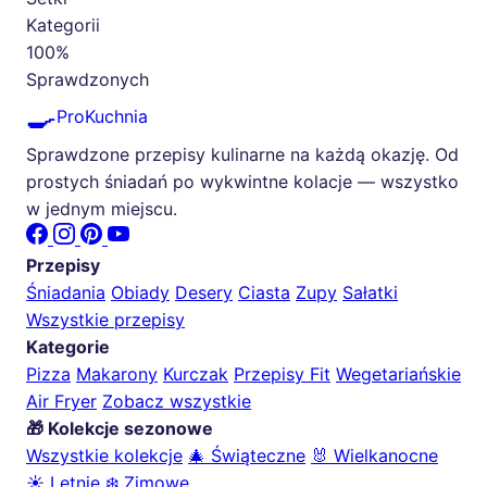
Kategorii
100%
Sprawdzonych
🍳
ProKuchnia
Sprawdzone przepisy kulinarne na każdą okazję. Od
prostych śniadań po wykwintne kolacje — wszystko
w jednym miejscu.
Przepisy
Śniadania
Obiady
Desery
Ciasta
Zupy
Sałatki
Wszystkie przepisy
Kategorie
Pizza
Makarony
Kurczak
Przepisy Fit
Wegetariańskie
Air Fryer
Zobacz wszystkie
🎁 Kolekcje sezonowe
Wszystkie kolekcje
🎄 Świąteczne
🐰 Wielkanocne
☀️ Letnie
❄️ Zimowe