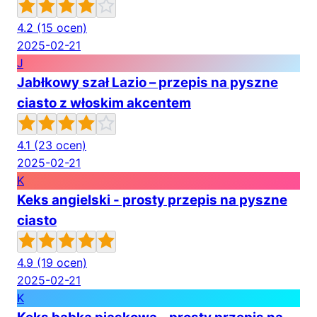
4.2
(15 ocen)
2025-02-21
J
Jabłkowy szał Lazio – przepis na pyszne
ciasto z włoskim akcentem
4.1
(23 ocen)
2025-02-21
K
Keks angielski - prosty przepis na pyszne
ciasto
4.9
(19 ocen)
2025-02-21
K