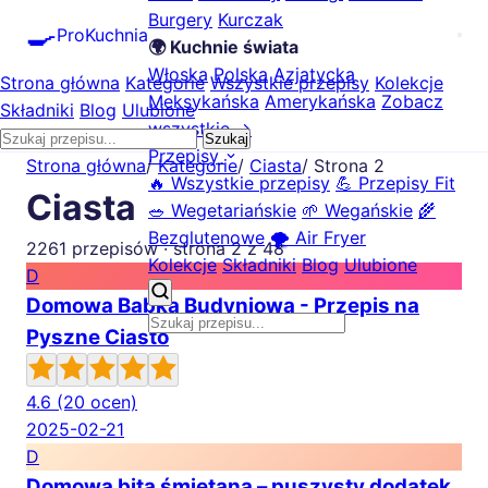
Burgery
Kurczak
🍳
ProKuchnia
🌍 Kuchnie świata
Włoska
Polska
Azjatycka
Strona główna
Kategorie
Wszystkie przepisy
Kolekcje
Meksykańska
Amerykańska
Zobacz
Składniki
Blog
Ulubione
wszystkie →
Szukaj
Przepisy
Strona główna
/
Kategorie
/
Ciasta
/
Strona 2
🔥 Wszystkie przepisy
💪 Przepisy Fit
Ciasta
🥗 Wegetariańskie
🌱 Wegańskie
🌾
Bezglutenowe
🌪️ Air Fryer
2261 przepisów · strona 2 z 48
Kolekcje
Składniki
Blog
Ulubione
D
Domowa Babka Budyniowa - Przepis na
Pyszne Ciasto
4.6
(20 ocen)
2025-02-21
D
Domowa bita śmietana – puszysty dodatek