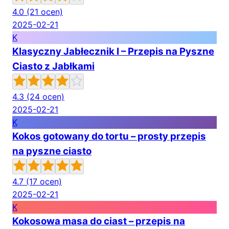
4.0
(21 ocen)
2025-02-21
K
Klasyczny Jabłecznik I – Przepis na Pyszne
Ciasto z Jabłkami
4.3
(24 ocen)
2025-02-21
K
Kokos gotowany do tortu – prosty przepis
na pyszne ciasto
4.7
(17 ocen)
2025-02-21
K
Kokosowa masa do ciast – przepis na