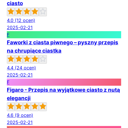
ciasto
4.0
(12 ocen)
2025-02-21
F
Faworki z ciasta piwnego – pyszny przepis
na chrupiące ciastka
4.4
(24 ocen)
2025-02-21
F
Figaro - Przepis na wyjątkowe ciasto z nutą
elegancji
4.6
(9 ocen)
2025-02-21