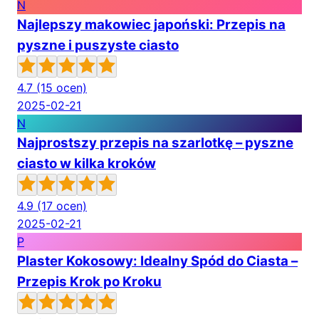
N
Najlepszy makowiec japoński: Przepis na
pyszne i puszyste ciasto
4.7
(15 ocen)
2025-02-21
N
Najprostszy przepis na szarlotkę – pyszne
ciasto w kilka kroków
4.9
(17 ocen)
2025-02-21
P
Plaster Kokosowy: Idealny Spód do Ciasta –
Przepis Krok po Kroku