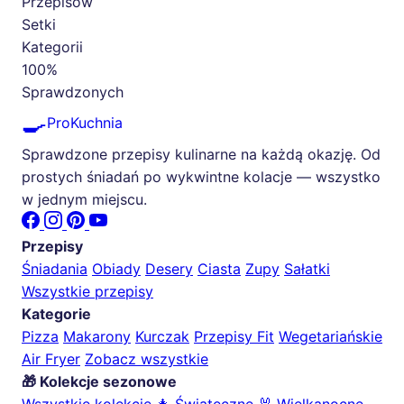
Przepisów
Setki
Kategorii
100%
Sprawdzonych
🍳
ProKuchnia
Sprawdzone przepisy kulinarne na każdą okazję. Od
prostych śniadań po wykwintne kolacje — wszystko
w jednym miejscu.
Przepisy
Śniadania
Obiady
Desery
Ciasta
Zupy
Sałatki
Wszystkie przepisy
Kategorie
Pizza
Makarony
Kurczak
Przepisy Fit
Wegetariańskie
Air Fryer
Zobacz wszystkie
🎁 Kolekcje sezonowe
Wszystkie kolekcje
🎄 Świąteczne
🐰 Wielkanocne