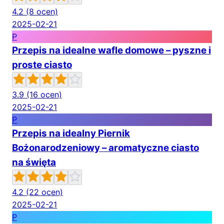
4.2
(8 ocen)
2025-02-21
P
Przepis na idealne wafle domowe – pyszne i
proste ciasto
3.9
(16 ocen)
2025-02-21
P
Przepis na idealny Piernik
Bożonarodzeniowy – aromatyczne ciasto
na święta
4.2
(22 ocen)
2025-02-21
P