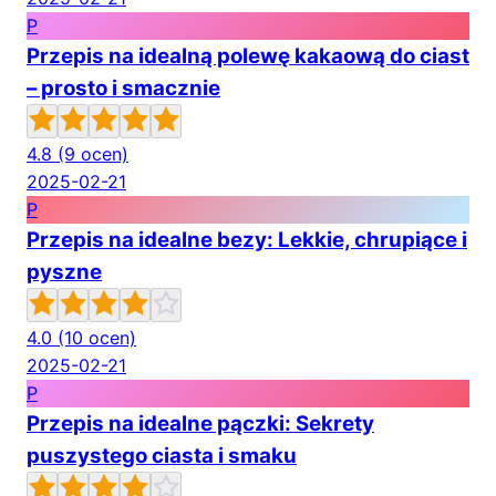
P
Przepis na idealną polewę kakaową do ciast
– prosto i smacznie
4.8
(9 ocen)
2025-02-21
P
Przepis na idealne bezy: Lekkie, chrupiące i
pyszne
4.0
(10 ocen)
2025-02-21
P
Przepis na idealne pączki: Sekrety
puszystego ciasta i smaku