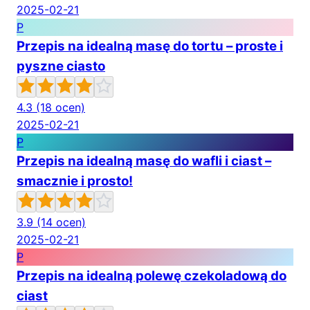
2025-02-21
P
Przepis na idealną masę do tortu – proste i
pyszne ciasto
4.3
(18 ocen)
2025-02-21
P
Przepis na idealną masę do wafli i ciast –
smacznie i prosto!
3.9
(14 ocen)
2025-02-21
P
Przepis na idealną polewę czekoladową do
ciast