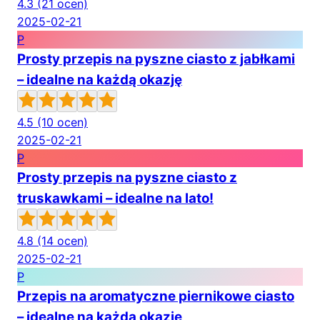
4.3
(21 ocen)
2025-02-21
P
Prosty przepis na pyszne ciasto z jabłkami
– idealne na każdą okazję
4.5
(10 ocen)
2025-02-21
P
Prosty przepis na pyszne ciasto z
truskawkami – idealne na lato!
4.8
(14 ocen)
2025-02-21
P
Przepis na aromatyczne piernikowe ciasto
– idealne na każdą okazję