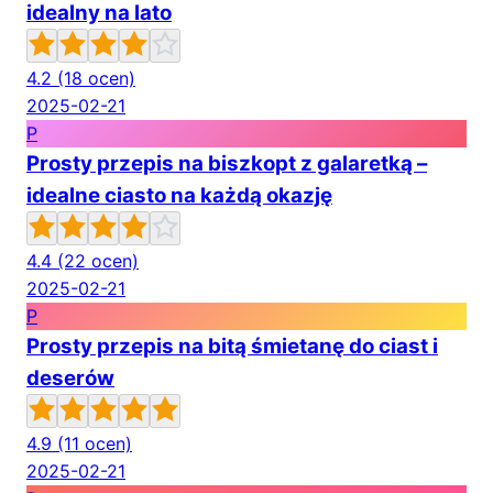
idealny na lato
4.2
(18 ocen)
2025-02-21
P
Prosty przepis na biszkopt z galaretką –
idealne ciasto na każdą okazję
4.4
(22 ocen)
2025-02-21
P
Prosty przepis na bitą śmietanę do ciast i
deserów
4.9
(11 ocen)
2025-02-21