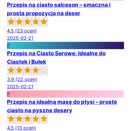
Przepis na ciasto salceson – smaczna i
prosta propozycja na deser
4.5
(23 ocen)
2025-02-21
P
Przepis na Ciasto Serowe: Idealne do
Ciastek i Bułek
3.9
(22 ocen)
2025-02-21
P
Przepis na idealną masę do ptysi – proste
ciasto na pyszne desery
4.5
(13 ocen)