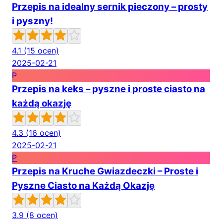
Przepis na idealny sernik pieczony – prosty
i pyszny!
4.1
(15 ocen)
2025-02-21
P
Przepis na keks – pyszne i proste ciasto na
każdą okazję
4.3
(16 ocen)
2025-02-21
P
Przepis na Kruche Gwiazdeczki – Proste i
Pyszne Ciasto na Każdą Okazję
3.9
(8 ocen)