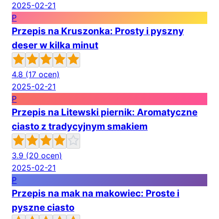
2025-02-21
P
Przepis na Kruszonka: Prosty i pyszny
deser w kilka minut
4.8
(17 ocen)
2025-02-21
P
Przepis na Litewski piernik: Aromatyczne
ciasto z tradycyjnym smakiem
3.9
(20 ocen)
2025-02-21
P
Przepis na mak na makowiec: Proste i
pyszne ciasto