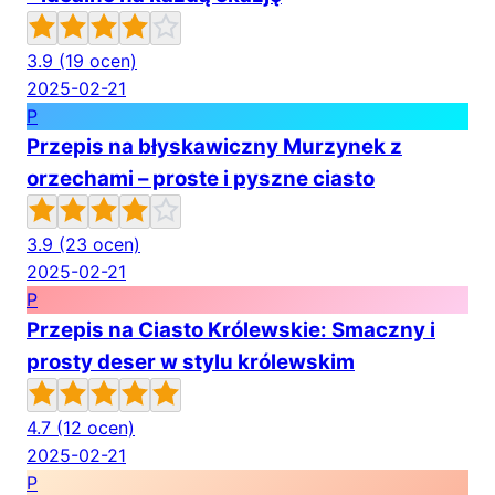
3.9
(19 ocen)
2025-02-21
P
Przepis na błyskawiczny Murzynek z
orzechami – proste i pyszne ciasto
3.9
(23 ocen)
2025-02-21
P
Przepis na Ciasto Królewskie: Smaczny i
prosty deser w stylu królewskim
4.7
(12 ocen)
2025-02-21
P